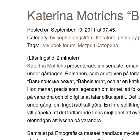
Katerina Motrichs “B
Posted on September 19, 2011 at 07:45.
Category:
by sophie engström
,
literature
,
photo by p
Tags:
Lviv book forum
,
Мотрич Катерина
(Läsningstid:
2
minuter)
Katerina Motrichs
presenterade sin senaste roman 
under gårdagen. Romanen, som är utgiven på förl
“Вавилонська вежа”, “Babels torn”, och är en kriti
Hon menar, precis som legenden om tornet, att folke
på varandra och bildligt talat talar olika språk. Det 
undergång, om inget radikalt görs. En inre splittring
vill påpeka att det fortfarande finns möjlighet att 
oförmågan att lyssna på varandra.
Samtalet på Etnografiska museet handlade mycket 