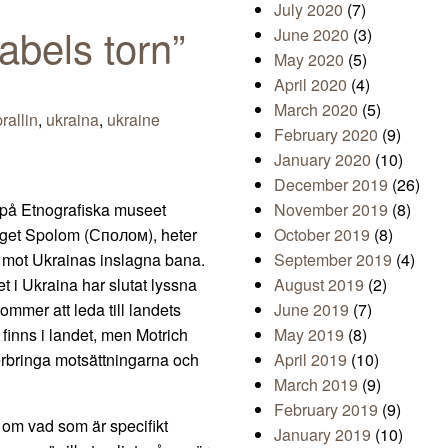
July 2020
(7)
abels torn”
June 2020
(3)
May 2020
(5)
April 2020
(4)
March 2020
(5)
rallin
,
ukraina
,
ukraine
February 2020
(9)
January 2020
(10)
December 2019
(26)
på Etnografiska museet
November 2019
(8)
aget Spolom (Сполом), heter
October 2019
(8)
k mot Ukrainas inslagna bana.
September 2019
(4)
t i Ukraina har slutat lyssna
August 2019
(2)
kommer att leda till landets
June 2019
(7)
 finns i landet, men Motrich
May 2019
(8)
överbringa motsättningarna och
April 2019
(10)
March 2019
(9)
February 2019
(9)
om vad som är specifikt
January 2019
(10)