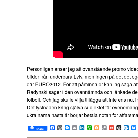
Personligen anser jag att ovanstående promo video ta
bilder från underbara Lviv, men ingen på det det e
där EURO2012. För att påminna er kan jag säga att 
Radynski säger i den ovannämnda och länkade debat
fotboll. Och jag skulle vilja tillägga att inte ens nu, 
Det tystnaden kring själva subjektet för eveneman
ukrainarna nästa år börjar betala notan för affärsm
Facebook
WordPress
Messenger
Email
LinkedIn
WhatsApp
Blogger
Copy
Gmail
Thread
Out
Share
Link