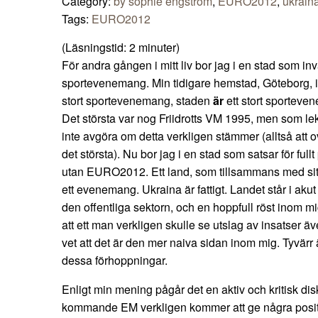
Category:
by sophie engström
,
EURO2012
,
ukrain
Tags:
EURO2012
(Läsningstid:
2
minuter)
För andra gången i mitt liv bor jag i en stad som invä
sportevenemang. Min tidigare hemstad, Göteborg, in
stort sportevenemang, staden
är
ett stort sporteven
Det största var nog Friidrotts VM 1995, men som l
inte avgöra om detta verkligen stämmer (alltså at
det största). Nu bor jag i en stad som satsar för full
utan EURO2012. Ett land, som tillsammans med sitt g
ett evenemang. Ukraina är fattigt. Landet står i ak
den offentliga sektorn, och en hoppfull röst inom m
att ett man verkligen skulle se utslag av insatser 
vet att det är den mer naiva sidan inom mig. Tyvärr
dessa förhoppningar.
Enligt min mening pågår det en aktiv och kritisk di
kommande EM verkligen kommer att ge några positiv