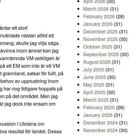
a
April 2026
(30)
March 2026
(31)
February 2026
(28)
January 2026
(31)
ntar ett stort
December 2025
(31)
väntade nästan alltid ett
November 2025
(30)
emang, skulle jag vilja säga.
October 2025
(31)
ekkvinna inom ämnet kan jag
September 2025
(30)
t ovannämnda VM verkligen är
August 2025
(31)
t på ett EM som inte är ett VM
July 2025
(31)
rannland, satsar för fullt, på
June 2025
(30)
ut behov av upprustning inom
May 2025
(31)
ig har nog tidigare hoppats på
April 2025
(30)
även på det området. Men jag
March 2025
(31)
 är jag dock inte ensam om
February 2025
(28)
January 2025
(31)
December 2024
(31)
skussion i Ukraina om
November 2024
(30)
a resultat för landet. Dessa