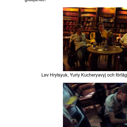
Lev Hrytsyuk, Yuriy Kucheryavyj och förl