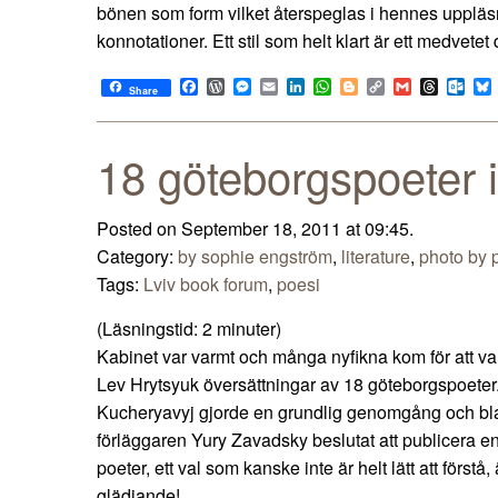
bönen som form vilket återspeglas i hennes uppläsn
konnotationer. Ett stil som helt klart är ett medvetet
Facebook
WordPress
Messenger
Email
LinkedIn
WhatsApp
Blogger
Copy
Gmail
Thread
Out
Share
Link
18 göteborgspoeter i
Posted on September 18, 2011 at 09:45.
Category:
by sophie engström
,
literature
,
photo by p
Tags:
Lviv book forum
,
poesi
(Läsningstid:
2
minuter)
Kabinet var varmt och många nyfikna kom för att v
Lev Hrytsyuk översättningar av 18 göteborgspoeter
Kucheryavyj gjorde en grundlig genomgång och blan
förläggaren Yury Zavadsky beslutat att publicera 
poeter, ett val som kanske inte är helt lätt att först
glädjande!