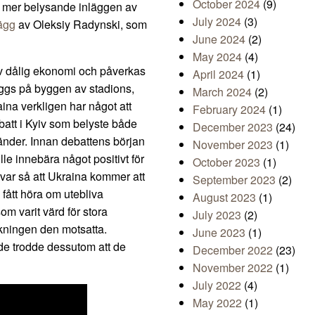
October 2024
(9)
ch mer belysande inläggen av
July 2024
(3)
ägg
av Oleksiy Radynski, som
June 2024
(2)
May 2024
(4)
 av dålig ekonomi och påverkas
April 2024
(1)
ggs på byggen av stadions,
March 2024
(2)
aina verkligen har något att
February 2024
(1)
att i Kyiv som belyste både
December 2023
(24)
länder. Innan debattens början
November 2023
(1)
e innebära något positivt för
October 2023
(1)
 var så att Ukraina kommer att
September 2023
(2)
fått höra om utebliva
August 2023
(1)
om varit värd för stora
July 2023
(2)
kningen den motsatta.
June 2023
(1)
h de trodde dessutom att de
December 2022
(23)
November 2022
(1)
July 2022
(4)
May 2022
(1)