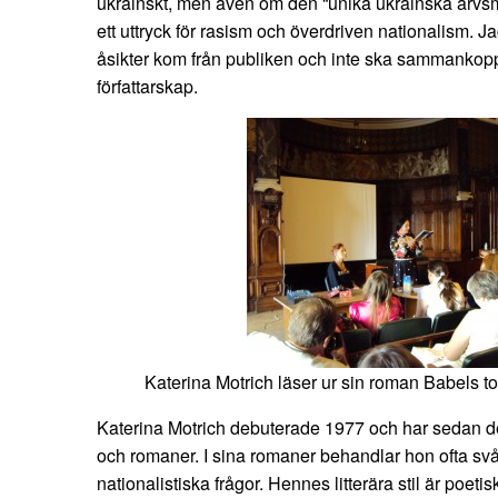
ukrainskt, men även om den “unika ukrainska arvsm
ett uttryck för rasism och överdriven nationalism. 
åsikter kom från publiken och inte ska sammankop
författarskap.
Katerina Motrich läser ur sin roman Babels 
Katerina Motrich debuterade 1977 och har sedan des
och romaner. I sina romaner behandlar hon ofta svå
nationalistiska frågor. Hennes litterära stil är poet