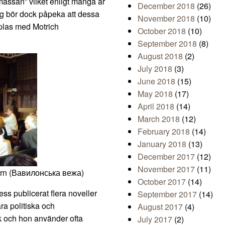
assan” vilket enligt många är
December 2018
(26)
Jag bör dock påpeka att dessa
November 2018
(10)
plas med Motrich
October 2018
(10)
September 2018
(8)
August 2018
(2)
July 2018
(3)
June 2018
(15)
May 2018
(17)
April 2018
(14)
March 2018
(12)
February 2018
(14)
January 2018
(13)
December 2017
(12)
November 2017
(11)
torn (Вавилонська вежа)
October 2017
(14)
s publicerat flera noveller
September 2017
(14)
ra politiska och
August 2017
(4)
isk och hon använder ofta
July 2017
(2)