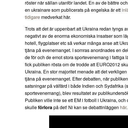
röster när sällan utanför landet. En av de bättre o
en ukrainare som publicerats på engelska är ett
inl
tidigare
medverkat här.
Trots att det är uppenbart att Ukraina redan tyngs
negativt av de enorma ekonomiska insatser som lä
hotell, flygplatser etc så verkar många anse att Ukr
tjäna på evenemanget. I somras anordnades en deb
de för och de emot stora sportevenemang i fattiga 
fick publiken rösta om de trodde att EURO2012 skull
Ukraina. En stor majoritet menade att det verkligen
tjäna på evenemanget. Efter debatten, när publiken 
satsningar på välfärd i både Indien och Sydafrika (s
sportevenemang), blev resultatet av publikundersö
Publiken ville inte se ett EM i fotboll i Ukraina, oc
skulle
förlora
på det! Ni kan se debattinläggen
här
.