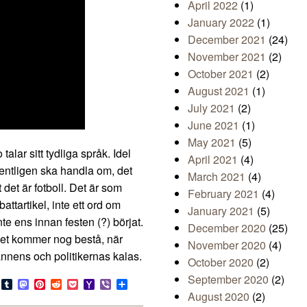
April 2022
(1)
January 2022
(1)
December 2021
(24)
November 2021
(2)
October 2021
(2)
August 2021
(1)
July 2021
(2)
June 2021
(1)
May 2021
(5)
lar sitt tydliga språk. Idel
April 2021
(4)
gentligen ska handla om, det
March 2021
(4)
det är fotboll. Det är som
February 2021
(4)
tartikel, inte ett ord om
January 2021
(5)
inte ens innan festen (?) börjat.
December 2020
(25)
get kommer nog bestå, när
November 2020
(4)
ännens och politikernas kalas.
October 2020
(2)
September 2020
(2)
s
look.com
Bluesky
Tumblr
Mastodon
Pinterest
Reddit
Pocket
Yahoo
Viber
Share
Mail
August 2020
(2)