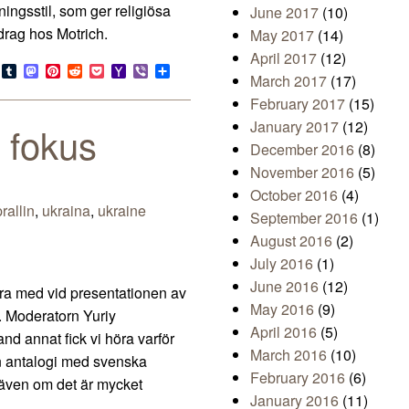
ingsstil, som ger religiösa
June 2017
(10)
 drag hos Motrich.
May 2017
(14)
April 2017
(12)
s
look.com
Bluesky
Tumblr
Mastodon
Pinterest
Reddit
Pocket
Yahoo
Viber
Share
March 2017
(17)
Mail
February 2017
(15)
January 2017
(12)
 fokus
December 2016
(8)
November 2016
(5)
October 2016
(4)
rallin
,
ukraina
,
ukraine
September 2016
(1)
August 2016
(2)
July 2016
(1)
June 2016
(12)
ara med vid presentationen av
May 2016
(9)
. Moderatorn Yuriy
April 2016
(5)
d annat fick vi höra varför
March 2016
(10)
en antalogi med svenska
February 2016
(6)
å, även om det är mycket
January 2016
(11)