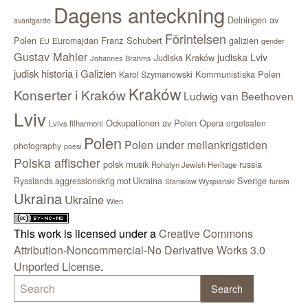
Dagens anteckning
Delningen av
avantgarde
Förintelsen
Polen
Franz Schubert
Euromajdan
galizien
EU
gender
Gustav Mahler
judiska Lviv
Judiska Kraków
Johannes Brahms
judisk historia i Galizien
Kommunistiska Polen
Karol Szymanowski
Kraków
Konserter i Kraków
Ludwig van Beethoven
Lviv
Ockupationen av Polen
Opera
orgelsalen
Lvivs filharmoni
Polen
Polen under mellankrigstiden
photography
poesi
Polska affischer
polsk musik
russia
Rohatyn Jewish Heritage
Sverige
Rysslands aggressionskrig mot Ukraina
Stanisław Wyspiański
turism
Ukraina
Ukraine
Wien
This work is licensed under a
Creative Commons
Attribution-Noncommercial-No Derivative Works 3.0
Unported License
.