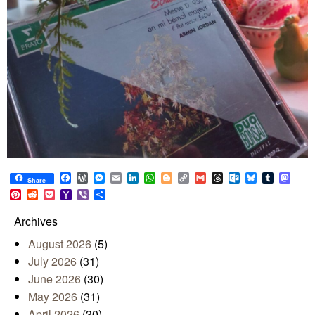
Facebook
WordPress
Messenger
Email
LinkedIn
WhatsApp
Blogger
Copy
Gmail
Threads
Outlook.com
Bluesky
Tumblr
Mast
Share
Link
Pinterest
Reddit
Pocket
Yahoo
Viber
Share
Mail
Archives
August 2026
(5)
July 2026
(31)
June 2026
(30)
May 2026
(31)
April 2026
(30)