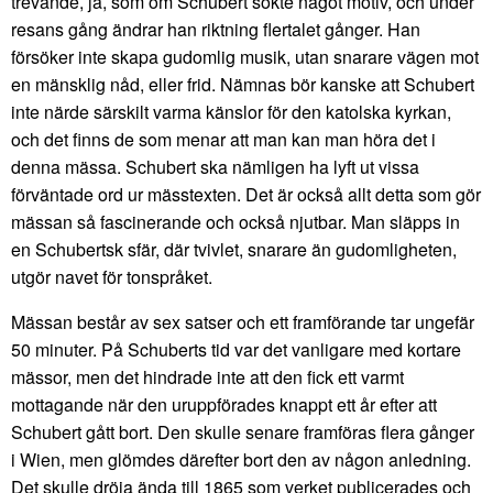
trevande, ja, som om Schubert sökte något motiv, och under
resans gång ändrar han riktning flertalet gånger. Han
försöker inte skapa gudomlig musik, utan snarare vägen mot
en mänsklig nåd, eller frid. Nämnas bör kanske att Schubert
inte närde särskilt varma känslor för den katolska kyrkan,
och det finns de som menar att man kan man höra det i
denna mässa. Schubert ska nämligen ha lyft ut vissa
förväntade ord ur mässtexten. Det är också allt detta som gör
mässan så fascinerande och också njutbar. Man släpps in
en Schubertsk sfär, där tvivlet, snarare än gudomligheten,
utgör navet för tonspråket.
Mässan består av sex satser och ett framförande tar ungefär
50 minuter. På Schuberts tid var det vanligare med kortare
mässor, men det hindrade inte att den fick ett varmt
mottagande när den uruppförades knappt ett år efter att
Schubert gått bort. Den skulle senare framföras flera gånger
i Wien, men glömdes därefter bort den av någon anledning.
Det skulle dröja ända till 1865 som verket publicerades och