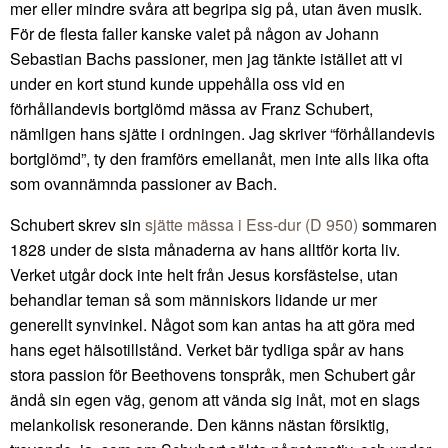
mer eller mindre svåra att begripa sig på, utan även musik.
För de flesta faller kanske valet på någon av Johann
Sebastian Bachs passioner, men jag tänkte istället att vi
under en kort stund kunde uppehålla oss vid en
förhållandevis bortglömd mässa av Franz Schubert,
nämligen hans sjätte i ordningen. Jag skriver “förhållandevis
bortglömd”, ty den framförs emellanåt, men inte alls lika ofta
som ovannämnda passioner av Bach.
Schubert skrev sin
sjätte mässa i Ess-dur (D 950)
sommaren
1828 under de sista månaderna av hans alltför korta liv.
Verket utgår dock inte helt från Jesus korsfästelse, utan
behandlar teman så som människors lidande ur mer
generellt synvinkel. Något som kan antas ha att göra med
hans eget hälsotillstånd. Verket bär tydliga spår av hans
stora passion för Beethovens tonspråk, men Schubert går
ändå sin egen väg, genom att vända sig inåt, mot en slags
melankolisk resonerande. Den känns nästan försiktig,