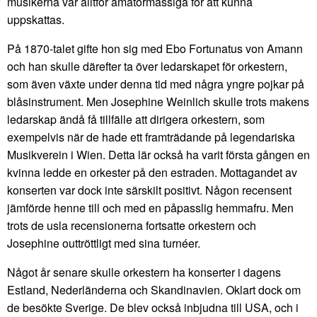
musikerna var alltför amatörmässiga för att kunna
uppskattas.
På 1870-talet gifte hon sig med Ebo Fortunatus von Amann
och han skulle därefter ta över ledarskapet för orkestern,
som även växte under denna tid med några yngre pojkar på
blåsinstrument. Men Josephine Weinlich skulle trots makens
ledarskap ändå få tillfälle att dirigera orkestern, som
exempelvis när de hade ett framträdande på legendariska
Musikverein i Wien. Detta lär också ha varit första gången en
kvinna ledde en orkester på den estraden. Mottagandet av
konserten var dock inte särskilt positivt. Någon recensent
jämförde henne till och med en påpasslig hemmafru. Men
trots de usla recensionerna fortsatte orkestern och
Josephine outtröttligt med sina turnéer.
Något år senare skulle orkestern ha konserter i dagens
Estland, Nederländerna och Skandinavien. Oklart dock om
de besökte Sverige. De blev också inbjudna till USA, och i