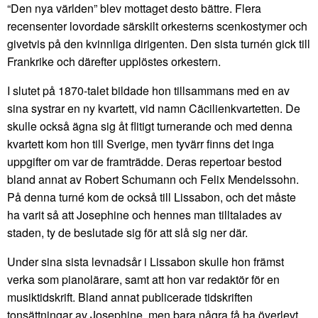
“Den nya världen” blev mottaget desto bättre. Flera
recensenter lovordade särskilt orkesterns scenkostymer och
givetvis på den kvinnliga dirigenten. Den sista turnén gick till
Frankrike och därefter upplöstes orkestern.
I slutet på 1870-talet bildade hon tillsammans med en av
sina systrar en ny kvartett, vid namn Cäcilienkvartetten. De
skulle också ägna sig åt flitigt turnerande och med denna
kvartett kom hon till Sverige, men tyvärr finns det inga
uppgifter om var de framträdde. Deras repertoar bestod
bland annat av Robert Schumann och Felix Mendelssohn.
På denna turné kom de också till Lissabon, och det måste
ha varit så att Josephine och hennes man tilltalades av
staden, ty de beslutade sig för att slå sig ner där.
Under sina sista levnadsår i Lissabon skulle hon främst
verka som pianolärare, samt att hon var redaktör för en
musiktidskrift. Bland annat publicerade tidskriften
tonsättningar av Josephine, men bara några få ha överlevt