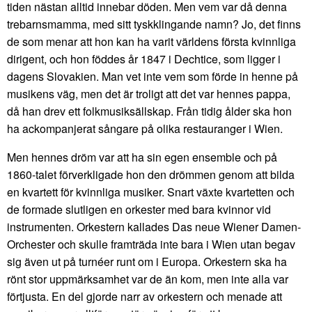
tiden nästan alltid innebar döden. Men vem var då denna
trebarnsmamma, med sitt tyskklingande namn? Jo, det finns
de som menar att hon kan ha varit världens första kvinnliga
dirigent, och hon föddes år 1847 i Dechtice, som ligger i
dagens Slovakien. Man vet inte vem som förde in henne på
musikens väg, men det är troligt att det var hennes pappa,
då han drev ett folkmusiksällskap. Från tidig ålder ska hon
ha ackompanjerat sångare på olika restauranger i Wien.
Men hennes dröm var att ha sin egen ensemble och på
1860-talet förverkligade hon den drömmen genom att bilda
en kvartett för kvinnliga musiker. Snart växte kvartetten och
de formade slutligen en orkester med bara kvinnor vid
instrumenten. Orkestern kallades Das neue Wiener Damen-
Orchester och skulle framträda inte bara i Wien utan begav
sig även ut på turnéer runt om i Europa. Orkestern ska ha
rönt stor uppmärksamhet var de än kom, men inte alla var
förtjusta. En del gjorde narr av orkestern och menade att