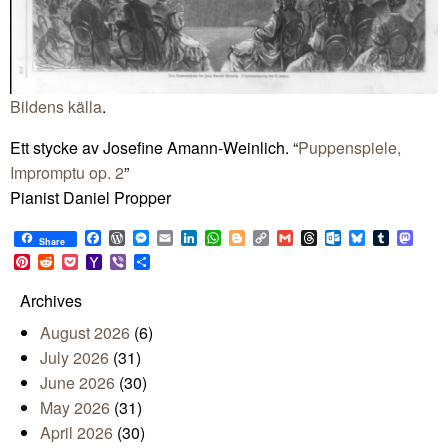
Bildens källa
.
Ett stycke av Josefine Amann-Weinlich. “
Puppenspiele,
Impromptu op. 2
”
Pianist Daniel Propper
Facebook
WordPress
Messenger
Email
LinkedIn
WhatsApp
Blogger
Copy
Gmail
Threads
Outlook.com
Bluesky
Tumblr
Mast
Share
Link
Pinterest
Reddit
Pocket
Yahoo
Viber
Share
Mail
Archives
August 2026
(6)
July 2026
(31)
June 2026
(30)
May 2026
(31)
April 2026
(30)