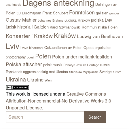
Dagens anteckning
Delningen av
avantgarde
Förintelsen
Polen
Franz Schubert
Euromajdan
galizien
EU
gender
Gustav Mahler
judiska Lviv
Judiska Kraków
Johannes Brahms
judisk historia i Galizien
Kommunistiska Polen
Karol Szymanowski
Kraków
Konserter i Kraków
Ludwig van Beethoven
Lviv
Ockupationen av Polen
Opera
orgelsalen
Lvivs filharmoni
Polen
Polen under mellankrigstiden
photography
poesi
Polska affischer
polsk musik
russia
Rohatyn Jewish Heritage
Sverige
Rysslands aggressionskrig mot Ukraina
Stanisław Wyspiański
turism
Ukraina
Ukraine
Wien
This work is licensed under a
Creative Commons
Attribution-Noncommercial-No Derivative Works 3.0
Unported License
.