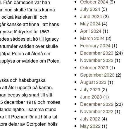
October 2024
(9)
il. Från barnsben var han
July 2024
(3)
 han nog skulle tänkas kunna
June 2024
(2)
också kärleken till och
May 2024
(4)
går kanske att finna i att hans
April 2024
(1)
ryska förtrycket år 1863-
March 2024
(2)
edes såddes ett frö till Ignacy
February 2024
(1)
 turnéer världen över skulle
December 2023
(24)
jälpa Polen att återfå sin
November 2023
(1)
tt upplysa omvärlden om Polen,
October 2023
(1)
September 2023
(2)
arryska och habsburgska
August 2023
(1)
 att åter uppstå på kartan.
July 2023
(2)
 begav sig snart till sitt
June 2023
(1)
25 december 1918 och möttes
December 2022
(23)
dande hjälte. I samma stund
November 2022
(1)
till Poznań för att hålla tal
July 2022
(4)
tora delar av Storpolen hölls
May 2022
(1)