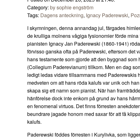
Category:
by sophie engström
Tags:
Dagens anteckning
,
Ignacy Paderewski
,
Poz
I skymningen, denna annandag jul, färgades himlen 
de krulliga molnens vågiga fysionomier förde mina t
pianisten Ignacy Jan Paderewski (1860-1941) röda 
förvisso ganska ofta på Paderewski, eftersom det 
hans testamente som gjorde att den byggnad som h
(Collegium Paderevianum) tillkom. Men en dag som
ledigt ledas vidare tillsammans med Paderewskis 
medveten om att hans röda kalufs var unik och han a
skapa sig ett namn som pianist. När han framträdd
hänförelse dock inte enkom på grund av hans hårma
en fenomenal virtuos. Det finns förresten anekdote
beundrare jagade honom med saxar för att få klippa
kalufs.
Paderewski föddes förresten i Kurylivka, som ligge