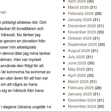
April 2026
(30)
March 2026
(31)
nań
February 2026
(28)
January 2026
(31)
plötsligt alldeles röd. Och
December 2025
(31)
ankar till tonsättaren och
November 2025
(30)
hårsvall. Nu tänker jag
October 2025
(31)
var genom en donation från
September 2025
(30)
yser min arbetsplats
August 2025
(31)
 denna låter jag mina tankar
July 2025
(31)
hårman. Han var mycket
June 2025
(30)
nvände den flitigt för att
May 2025
(31)
e lär kvinnorna ha svimmat av
April 2025
(30)
n utan även för att han var
March 2025
(31)
r om att några av hans
February 2025
(28)
 sig en hårlock från hans
January 2025
(31)
December 2024
(31)
November 2024
(30)
r i dagens Ukraina ungefär 14