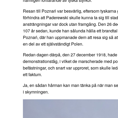
nämligen fortfarande av tyska styrkor.
Resan till Poznań var besvärlig, eftersom tyskarna gj
förhindra att Paderewski skulle kunna ta sig till st
ansträngningar var dock utan framgång. Den 26 dec
107 år sedan, kunde han sålunda hålla ett brandtal 
Poznań, där han uppmanade dem att resa sig så att
en del av ett självständigt Polen.
Redan dagen därpå, den 27 december 1918, hade fo
demonstrationståg, i vilket de marscherade med po
befästningar, och snart var upproret, som skulle leda
ett faktum.
Ja, en sådan hårman kan man tänka på när man se
i skymningen.