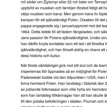
mil söder om Zjytomyr eller 22 mil öster om Ternop
uppfylld av musiken och familjen förstod tidigt att
välja musiken som bana. Men genom hans liv löpte 
kampen för ett självständigt Polen. Orsaken till det 
pappa engagerade sig i januariupproret mot det tsar
1864. Detta ledde till att fadern fängslades, och sål
Jans passion för Polens självständighet. Under sina
han därför knyta kontakter som ett led i att försöka h
självständighet, och han försatt aldrig en chans a
dess historia och kultur.
När första världskriget gick mot sitt slut och de ts
imperiernas föll öppnades så en möjlighet för Polen
Paderewski bodde vid den tidpunkten i USA, men han
forna hemland Polen. Han landsteg i Gdańsk den 
av jublande folkmassor som ville hylla sin hemvän
som han landsteg tillkännagav han att han skulle åka 
till den polska befolkningen i staden. Poznań och s