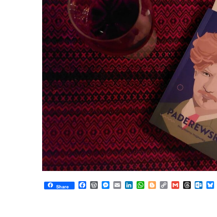
Facebook
WordPress
Messenger
Email
LinkedIn
WhatsApp
Blogger
Copy
Gmail
Thread
Out
Share
Link