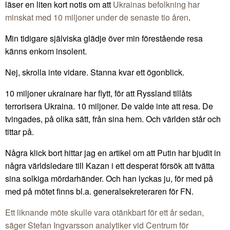
läser en liten kort notis om att
Ukrainas befolkning har
minskat med 10 miljoner under de senaste tio åren
.
Min tidigare själviska glädje över min förestående resa
känns enkom insolent.
Nej, skrolla inte vidare. Stanna kvar ett ögonblick.
10 miljoner ukrainare har flytt, för att Ryssland tillåts
terrorisera Ukraina. 10 miljoner. De valde inte att resa. De
tvingades, på olika sätt, från sina hem. Och världen står och
tittar på.
Några klick bort hittar jag en artikel om att Putin har bjudit in
några världsledare till Kazan i ett desperat försök att tvätta
sina solkiga mördarhänder. Och han lyckas ju, för med på
med på mötet finns bl.a. generalsekreteraren för FN.
Ett liknande möte skulle vara otänkbart för ett år sedan,
säger Stefan Ingvarsson analytiker vid Centrum för