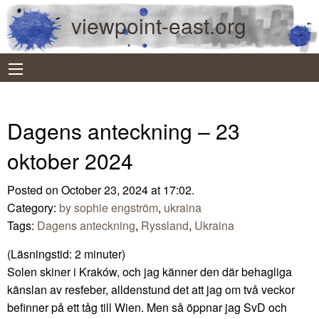
viewpoint-east.org
Dagens anteckning – 23
oktober 2024
Posted on October 23, 2024 at 17:02.
Category:
by sophie engström
,
ukraina
Tags:
Dagens anteckning
,
Ryssland
,
Ukraina
(Läsningstid:
2
minuter)
Solen skiner i Kraków, och jag känner den där behagliga
känslan av resfeber, alldenstund det att jag om två veckor
befinner på ett tåg till Wien. Men så öppnar jag SvD och