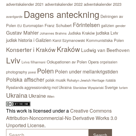
adventskalender 2021
adventskalender 2022
adventskalender 2023
Dagens anteckning
Delningen av
avantgarde
Förintelsen
Polen
Franz Schubert
Euromajdan
galizien
EU
gender
Gustav Mahler
judiska Lviv
Judiska Kraków
Johannes Brahms
judisk historia i Galizien
Kommunistiska Polen
Karol Szymanowski
Kraków
Konserter i Kraków
Ludwig van Beethoven
Lviv
Ockupationen av Polen
Opera
orgelsalen
Lvivs filharmoni
Polen
Polen under mellankrigstiden
photography
poesi
Polska affischer
polsk musik
russia
Rohatyn Jewish Heritage
Sverige
Rysslands aggressionskrig mot Ukraina
Stanisław Wyspiański
turism
Ukraina
Ukraine
Wien
This work is licensed under a
Creative Commons
Attribution-Noncommercial-No Derivative Works 3.0
Unported License
.