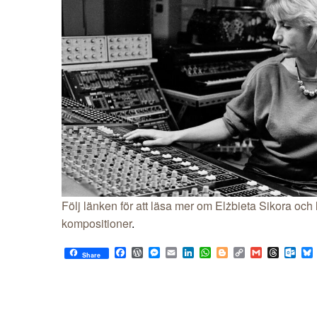
Följ länken för att läsa mer om Elżbieta Sikora och 
kompositioner
.
Facebook
WordPress
Messenger
Email
LinkedIn
WhatsApp
Blogger
Copy
Gmail
Thread
Out
Share
Link