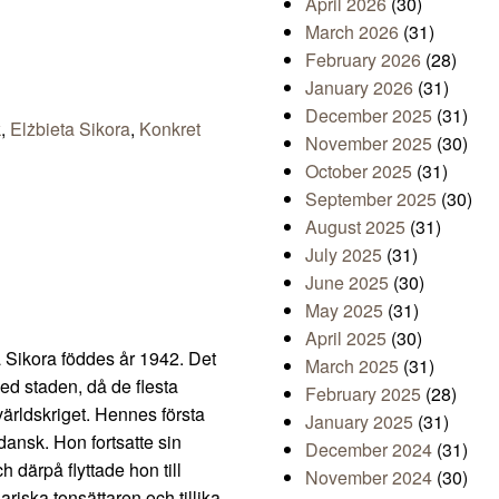
g
April 2026
(30)
March 2026
(31)
February 2026
(28)
January 2026
(31)
December 2025
(31)
k
,
Elżbieta Sikora
,
Konkret
November 2025
(30)
October 2025
(31)
September 2025
(30)
August 2025
(31)
July 2025
(31)
June 2025
(30)
May 2025
(31)
April 2025
(30)
ta Sikora föddes år 1942. Det
March 2025
(31)
med staden, då de flesta
February 2025
(28)
världskriget. Hennes första
January 2025
(31)
dansk. Hon fortsatte sin
December 2024
(31)
därpå flyttade hon till
November 2024
(30)
ariska tonsättaren och tillika