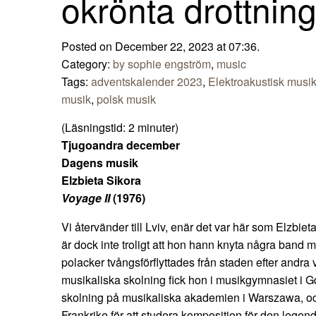
okrönta drottnin
Posted on December 22, 2023 at 07:36.
Category:
by sophie engström
,
music
Tags:
adventskalender 2023
,
Elektroakustisk musi
musik
,
polsk musik
(Läsningstid:
2
minuter)
Tjugoandra december
Dagens musik
Elzbieta Sikora
Voyage II
(1976)
Vi återvänder till Lviv, enär det var här som Elzbie
är dock inte troligt att hon hann knyta några band 
polacker tvångsförflyttades från staden efter andra 
musikaliska skolning fick hon i musikgymnasiet i G
skolning på musikaliska akademien i Warszawa, och 
Frankrike för att studera komposition för den legend