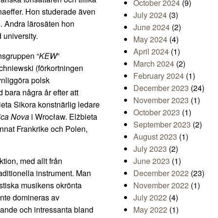
October 2024
(9)
haeffer. Hon studerade även
July 2024
(3)
s. Andra lärosäten hon
June 2024
(2)
 university.
May 2024
(4)
April 2024
(1)
nsgruppen “
KEW
”
March 2024
(2)
chniewski (förkortningen
February 2024
(1)
ynliggöra polsk
December 2023
(24)
 bara några år efter att
November 2023
(1)
eta Sikora konstnärlig ledare
October 2023
(1)
ica Nova
i Wrocław. Elżbieta
September 2023
(2)
annat Frankrike och Polen,
August 2023
(1)
July 2023
(2)
tion, med allt från
June 2023
(1)
raditionella instrument. Man
December 2022
(23)
ustiska musikens okrönta
November 2022
(1)
 inte domineras av
July 2022
(4)
ande och intressanta bland
May 2022
(1)