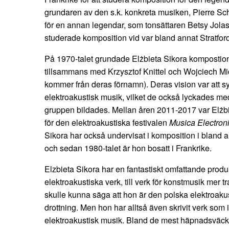
grundaren av den s.k. konkreta musiken, Pierre Sc
för en annan legendar, som tonsättaren Betsy Jola
studerade komposition vid var bland annat Stratford
På 1970-talet grundade Elżbieta Sikora kompostio
tillsammans med Krzysztof Knittel och Wojciech Mi
kommer från deras förnamn). Deras vision var att s
elektroakustisk musik, vilket de också lyckades med
gruppen bildades. Mellan åren 2011-2017 var Elżbi
för den elektroakustiska festivalen
Musica Electron
Sikora har också undervisat i komposition i bland 
och sedan 1980-talet är hon bosatt i Frankrike.
Elzbieta Sikora har en fantastiskt omfattande produk
elektroakustiska verk, till verk för konstmusik mer t
skulle kunna säga att hon är den polska elektroak
drottning. Men hon har alltså även skrivit verk som
elektroakustisk musik. Bland de mest häpnadsväck