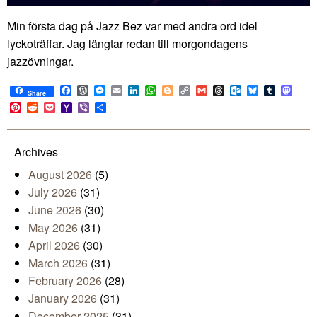
Min första dag på Jazz Bez var med andra ord idel
lyckoträffar. Jag längtar redan till morgondagens
jazzövningar.
Facebook
WordPress
Messenger
Email
LinkedIn
WhatsApp
Blogger
Copy
Gmail
Threads
Outlook.com
Bluesky
Tumblr
Mast
Share
Link
Pinterest
Reddit
Pocket
Yahoo
Viber
Share
Mail
Archives
August 2026
(5)
July 2026
(31)
June 2026
(30)
May 2026
(31)
April 2026
(30)
March 2026
(31)
February 2026
(28)
January 2026
(31)
December 2025
(31)