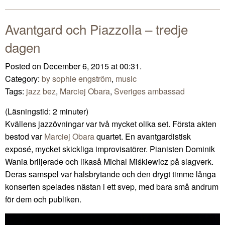
Mail
Avantgard och Piazzolla – tredje
dagen
Posted on December 6, 2015 at 00:31.
Category:
by sophie engström
,
music
Tags:
jazz bez
,
Marciej Obara
,
Sveriges ambassad
(Läsningstid:
2
minuter)
Kvällens jazzövningar var två mycket olika set. Första akten
bestod var
Marciej Obara
quartet. En avantgardistisk
exposé, mycket skickliga improvisatörer. Pianisten Dominik
Wania briljerade och likaså Michal Miśkiewicz på slagverk.
Deras samspel var halsbrytande och den drygt timme långa
konserten spelades nästan i ett svep, med bara små andrum
för dem och publiken.