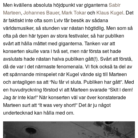
Men kvällens absoluta höjdpunkt var giganterna
Sabir
Marteen
,
Johannes Bauer
,
Mark Tokar
och
Klaus Kugel
. Det
är faktiskt inte ofta som Lviv får besök av sådana
världsmusiker, så stunden var nästan högtidlig. Men som så
ofta på den här typen av stora festivaler, så har publiken
svårt att hålla måttet med giganterna. Tanken var att
konserten skulle vara i två set, men när första set hade
avslutats hade nästan halva publiken gått(!). Svårt att förstå,
då de var i det närmaste fenomenala. Vi fick också ta del av
ett spännande minspelet när Kugel vände sig till Marteen
och antagligen sa att “Nu får vi sluta. Publiken har gått”. Med
en huvudryckning förstod vi att Marteen svarade “Skit i dem!
Jag är inte klar!” När konserten väl var över konstaterade
Marteen surt att “It was very short!” Det är ju något
undertecknad kan hålla med om.