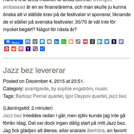
ambassad
är en av finansiärerna, och man skulle ju kunna
önska att vi ställde krav på de festivaler vi sponsrar, liknande
de vi ställer på svenska festivaler. 30/70 är väl inte för
mycket begärt? Något för nästa år?
Facebook
WordPress
Messenger
Email
LinkedIn
WhatsApp
Blogger
Copy
Gmail
Threads
Outlook.com
Bluesky
Tumblr
Mast
Share
Link
Pinterest
Reddit
Pocket
Yahoo
Viber
Share
Mail
Jazz bez levererar
Posted on December 4, 2015 at 23:51.
Category:
avantgarde
,
by sophie engström
,
music
Tags:
Bartosz Pernal quartet
,
Igor Osypov quartet
,
jazz bez
(Läsningstid:
2
minuter)
Jazz bez
inleddes redan i går, men själv kunde jag inte gå
förrän idag. Det var dock ingen dålig start på mitt Jazz bez.
Jag fick glädjen att återse, eller snarare
återhöra
, en favorit