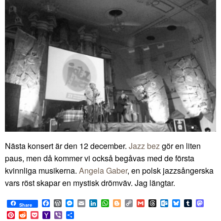
Nästa konsert är den 12 december.
Jazz bez
gör en liten
paus, men då kommer vi också begåvas med de första
kvinnliga musikerna.
Angela Gaber
, en polsk jazzsångerska
vars röst skapar en mystisk drömväv. Jag längtar.
Facebook
WordPress
Messenger
Email
LinkedIn
WhatsApp
Blogger
Copy
Gmail
Threads
Outlook.com
Bluesky
Tumblr
Mast
Share
Link
Pinterest
Reddit
Pocket
Yahoo
Viber
Share