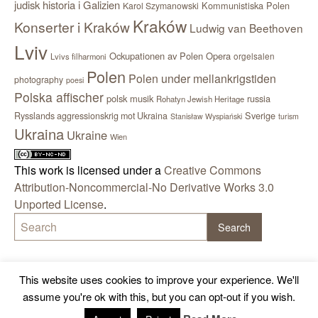
judisk historia i Galizien
Kommunistiska Polen
Karol Szymanowski
Kraków
Konserter i Kraków
Ludwig van Beethoven
Lviv
Ockupationen av Polen
Opera
orgelsalen
Lvivs filharmoni
Polen
Polen under mellankrigstiden
photography
poesi
Polska affischer
polsk musik
russia
Rohatyn Jewish Heritage
Sverige
Rysslands aggressionskrig mot Ukraina
Stanisław Wyspiański
turism
Ukraina
Ukraine
Wien
This work is licensed under a
Creative Commons
Attribution-Noncommercial-No Derivative Works 3.0
Unported License
.
This website uses cookies to improve your experience. We'll
assume you're ok with this, but you can opt-out if you wish.