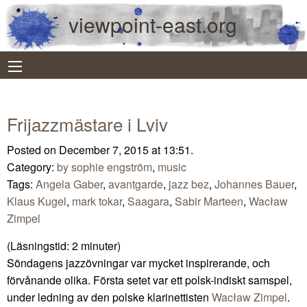
viewpoint-east.org
Frijazzmästare i Lviv
Posted on December 7, 2015 at 13:51.
Category:
by sophie engström
,
music
Tags:
Angela Gaber
,
avantgarde
,
jazz bez
,
Johannes Bauer
,
Klaus Kugel
,
mark tokar
,
Saagara
,
Sabir Marteen
,
Wacław
Zimpel
(Läsningstid:
2
minuter)
Söndagens jazzövningar var mycket inspirerande, och
förvånande olika. Första setet var ett polsk-indiskt samspel,
under ledning av den polske klarinettisten
Wacław Zimpel
.