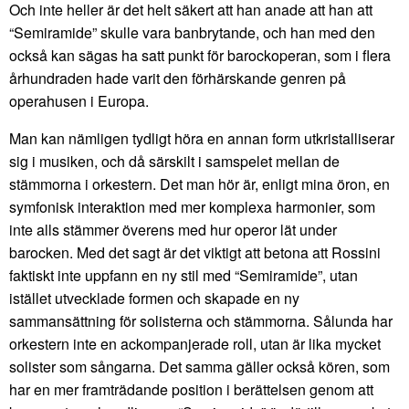
Och inte heller är det helt säkert att han anade att han att
“Semiramide” skulle vara banbrytande, och han med den
också kan sägas ha satt punkt för barockoperan, som i flera
århundraden hade varit den förhärskande genren på
operahusen i Europa.
Man kan nämligen tydligt höra en annan form utkristalliserar
sig i musiken, och då särskilt i samspelet mellan de
stämmorna i orkestern. Det man hör är, enligt mina öron, en
symfonisk interaktion med mer komplexa harmonier, som
inte alls stämmer överens med hur operor lät under
barocken. Med det sagt är det viktigt att betona att Rossini
faktiskt inte uppfann en ny stil med “Semiramide”, utan
istället utvecklade formen och skapade en ny
sammansättning för solisterna och stämmorna. Sålunda har
orkestern inte en ackompanjerade roll, utan är lika mycket
solister som sångarna. Det samma gäller också kören, som
har en mer framträdande position i berättelsen genom att