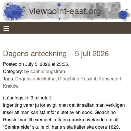
viewpoint-east.org
Dagens anteckning – 5 juli 2026
Posted on July 5, 2026 at 23:36.
Category:
by sophie engström
Tags:
Dagens anteckning
,
Gioachino Rossini
,
Konserter i
Kraków
(Läsningstid:
3
minuter)
Ingenting varar ju för evigt, men det är sällan man verkligen
inser att man kan stå inför slutet av en epok. Gioachino
Rossini var till exempel troligen ganska ovetande om att
“Semiramide” skulle bli hans sista italienska opera 1823.