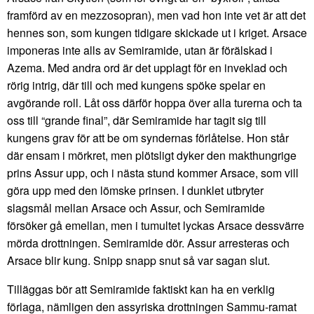
framförd av en mezzosopran), men vad hon inte vet är att det
hennes son, som kungen tidigare skickade ut i kriget. Arsace
imponeras inte alls av Semiramide, utan är förälskad i
Azema. Med andra ord är det upplagt för en inveklad och
rörig intrig, där till och med kungens spöke spelar en
avgörande roll. Låt oss därför hoppa över alla turerna och ta
oss till “grande final”, där Semiramide har tagit sig till
kungens grav för att be om syndernas förlåtelse. Hon står
där ensam i mörkret, men plötsligt dyker den makthungrige
prins Assur upp, och i nästa stund kommer Arsace, som vill
göra upp med den lömske prinsen. I dunklet utbryter
slagsmål mellan Arsace och Assur, och Semiramide
försöker gå emellan, men i tumultet lyckas Arsace dessvärre
mörda drottningen. Semiramide dör. Assur arresteras och
Arsace blir kung. Snipp snapp snut så var sagan slut.
Tilläggas bör att Semiramide faktiskt kan ha en verklig
förlaga, nämligen den assyriska drottningen Sammu-ramat