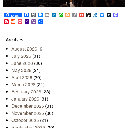
Facebook
WordPress
Messenger
Email
LinkedIn
WhatsApp
Blogger
Copy
Gmail
Threads
Outlook.com
Bluesky
Tumblr
Mast
Share
Link
Pinterest
Reddit
Pocket
Yahoo
Viber
Share
Mail
Archives
August 2026
(6)
July 2026
(31)
June 2026
(30)
May 2026
(31)
April 2026
(30)
March 2026
(31)
February 2026
(28)
January 2026
(31)
December 2025
(31)
November 2025
(30)
October 2025
(31)
September 2025
(30)