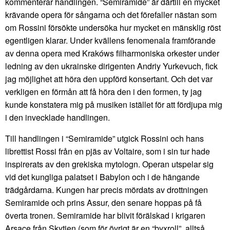
kommenterar handlingen. “Semiramide” är därtill en mycket
krävande opera för sångarna och det förefaller nästan som
om Rossini försökte undersöka hur mycket en mänsklig röst
egentligen klarar. Under kvällens fenomenala framförande
av denna opera med Krakóws filharmoniska orkester under
ledning av den ukrainske dirigenten Andriy Yurkevuch, fick
jag möjlighet att höra den uppförd konsertant. Och det var
verkligen en förmån att få höra den i den formen, ty jag
kunde konstatera mig på musiken istället för att fördjupa mig
i den invecklade handlingen.
Till handlingen i “Semiramide” utgick Rossini och hans
librettist Rossi från en pjäs av Voltaire, som i sin tur hade
inspirerats av den grekiska mytologn. Operan utspelar sig
vid det kungliga palatset i Babylon och i de hängande
trädgårdarna. Kungen har precis mördats av drottningen
Semiramide och prins Assur, den senare hoppas på få
överta tronen. Semiramide har blivit förälskad i krigaren
Arsace från Skytien (som för övrigt är en “byxroll”, alltså