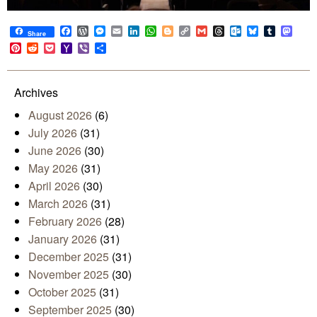
Facebook
WordPress
Messenger
Email
LinkedIn
WhatsApp
Blogger
Copy
Gmail
Threads
Outlook.com
Bluesky
Tumblr
Mast
Share
Link
Pinterest
Reddit
Pocket
Yahoo
Viber
Share
Mail
Archives
August 2026
(6)
July 2026
(31)
June 2026
(30)
May 2026
(31)
April 2026
(30)
March 2026
(31)
February 2026
(28)
January 2026
(31)
December 2025
(31)
November 2025
(30)
October 2025
(31)
September 2025
(30)