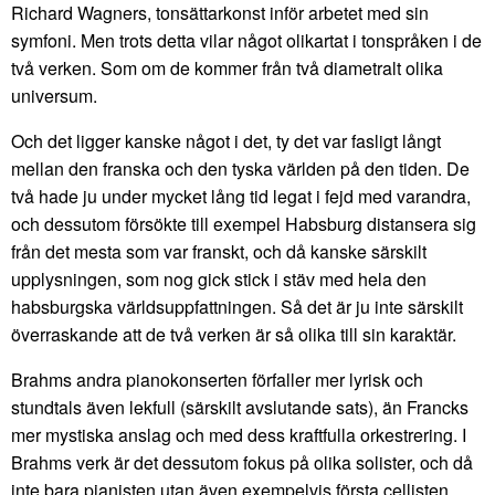
Richard Wagners, tonsättarkonst inför arbetet med sin
symfoni. Men trots detta vilar något olikartat i tonspråken i de
två verken. Som om de kommer från två diametralt olika
universum.
Och det ligger kanske något i det, ty det var fasligt långt
mellan den franska och den tyska världen på den tiden. De
två hade ju under mycket lång tid legat i fejd med varandra,
och dessutom försökte till exempel Habsburg distansera sig
från det mesta som var franskt, och då kanske särskilt
upplysningen, som nog gick stick i stäv med hela den
habsburgska världsuppfattningen. Så det är ju inte särskilt
överraskande att de två verken är så olika till sin karaktär.
Brahms andra pianokonserten förfaller mer lyrisk och
stundtals även lekfull (särskilt avslutande sats), än Francks
mer mystiska anslag och med dess kraftfulla orkestrering. I
Brahms verk är det dessutom fokus på olika solister, och då
inte bara pianisten utan även exempelvis första cellisten