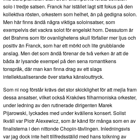
solo i tredje satsen. Franck har istället lagt sitt fokus på den
kollektiva rösten, orkestern som helhet, än på gedigna solon.
Men här finns ändå några viktiga soloinsatser, som
exempelvis det vackra solot för engelskt horn. Dessutom är
det Brahms som för ovanlighetens skull förfaller mer ljus och
positiv än Franck, som har ett mörkt och lite grubblande
anslag. Men det som ändå förenar de två verken är att de
båda är lysande exempel på den sena romantikens
tonspråk, där man kan finna drag av ett slags
intellektualiserande över starka känslouttryck.
Som ni nog förstår krävs det stor skicklighet för att mejla fram
dessa ansatser, vilket också Krakóws filharmoniska orkester,
under ledning av den rutinerade dirigenten Marek
Pijarowski, lyckades med under kvällens konsert. Solist
ikväll var Piotr Alexewicz, som är känd för många som en av
finalisterna i den nittonde Chopin-tävlingen. Inledningsvis
var jag dock inte helt tillfredsställd med hans tolkning av