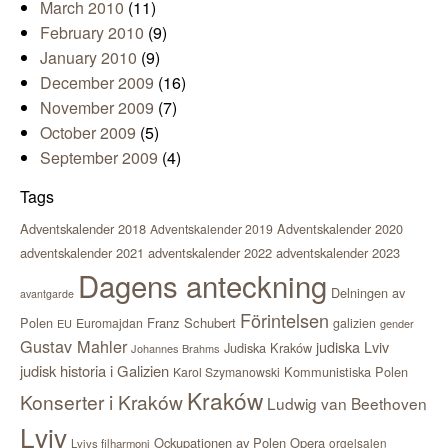
March 2010
(11)
February 2010
(9)
January 2010
(9)
December 2009
(16)
November 2009
(7)
October 2009
(5)
September 2009
(4)
Tags
Adventskalender 2018
Adventskalender 2020
Adventskalender 2019
adventskalender 2021
adventskalender 2022
adventskalender 2023
Dagens anteckning
Delningen av
avantgarde
Förintelsen
Polen
Franz Schubert
Euromajdan
galizien
EU
gender
Gustav Mahler
judiska Lviv
Judiska Kraków
Johannes Brahms
judisk historia i Galizien
Kommunistiska Polen
Karol Szymanowski
Kraków
Konserter i Kraków
Ludwig van Beethoven
Lviv
Ockupationen av Polen
Opera
orgelsalen
Lvivs filharmoni