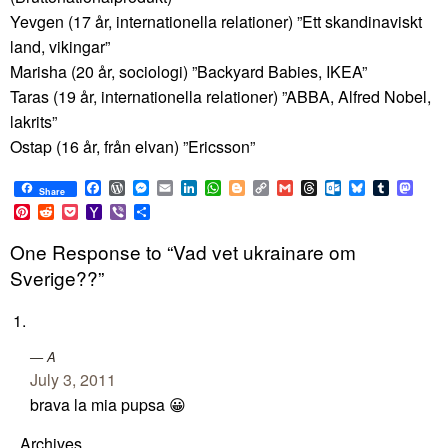
Yevgen (17 år, internationella relationer) ”Ett skandinaviskt
land, vikingar”
Marisha (20 år, sociologi) ”Backyard Babies, IKEA”
Taras (19 år, internationella relationer) ”ABBA, Alfred Nobel,
lakrits”
Ostap (16 år, från elvan) ”Ericsson”
Facebook
WordPress
Messenger
Email
LinkedIn
WhatsApp
Blogger
Copy
Gmail
Threads
Outlook.com
Bluesky
Tumblr
Mast
Share
Link
Pinterest
Reddit
Pocket
Yahoo
Viber
Share
Mail
One Response to “Vad vet ukrainare om
Sverige??”
A
July 3, 2011
brava la mia pupsa 😀
Archives