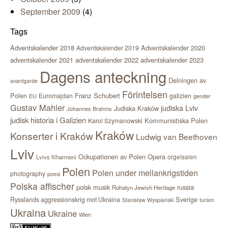
September 2009
(4)
Tags
Adventskalender 2018
Adventskalender 2020
Adventskalender 2019
adventskalender 2021
adventskalender 2022
adventskalender 2023
Dagens anteckning
Delningen av
avantgarde
Förintelsen
Polen
Franz Schubert
Euromajdan
galizien
EU
gender
Gustav Mahler
judiska Lviv
Judiska Kraków
Johannes Brahms
judisk historia i Galizien
Kommunistiska Polen
Karol Szymanowski
Kraków
Konserter i Kraków
Ludwig van Beethoven
Lviv
Ockupationen av Polen
Opera
orgelsalen
Lvivs filharmoni
Polen
Polen under mellankrigstiden
photography
poesi
Polska affischer
polsk musik
russia
Rohatyn Jewish Heritage
Sverige
Rysslands aggressionskrig mot Ukraina
Stanisław Wyspiański
turism
Ukraina
Ukraine
Wien