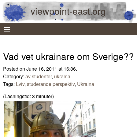
viewpoint-east.org
Vad vet ukrainare om Sverige??
Posted on June 16, 2011 at 16:36.
Category:
av studenter
,
ukraina
Tags:
Lviv
,
studerande perspektiv
,
Ukraina
(Läsningstid:
3
minuter)