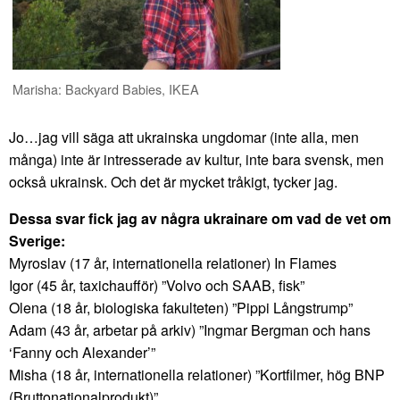
Marisha: Backyard Babies, IKEA
Jo…jag vill säga att ukrainska ungdomar (inte alla, men
många) inte är intresserade av kultur, inte bara svensk, men
också ukrainsk. Och det är mycket tråkigt, tycker jag.
Dessa svar fick jag av några ukrainare om vad de vet om
Sverige:
Myroslav (17 år, internationella relationer) In Flames
Igor (45 år, taxichaufför) ”Volvo och SAAB, fisk”
Olena (18 år, biologiska fakulteten) ”Pippi Långstrump”
Adam (43 år, arbetar på arkiv) ”Ingmar Bergman och hans
‘Fanny och Alexander’”
Misha (18 år, internationella relationer) ”Kortfilmer, hög BNP
(Bruttonationalprodukt)”