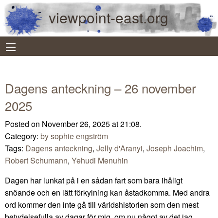
viewpoint-east.org
Dagens anteckning – 26 november
2025
Posted on November 26, 2025 at 21:08.
Category:
by sophie engström
Tags:
Dagens anteckning
,
Jelly d'Aranyi
,
Joseph Joachim
,
Robert Schumann
,
Yehudi Menuhin
Dagen har lunkat på i en sådan fart som bara ihåligt
snöande och en lätt förkylning kan åstadkomma. Med andra
ord kommer den inte gå till världshistorien som den mest
betydelsefulla av dagar för mig, om nu något av det jag