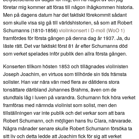
företar mig kommer att föras till någon ihågkommen historia.
Men på dagens datum har det faktiskt förekommit sådant
som skulle visa sig gå till världshistorien, så som att Robert
Schumanns (1810-1856)
violinkonsert i D-moll (WoO 1)
framfördes för första gången på denna dag år 1937. Ja, du
läste rätt. Det var faktiskt först 81 år efter Schumanns död
som verket spelades inför publik den allra första gången.
Konserten tillkom hösten 1853 och tillägnades violinisten
Joseph Joachim, en virtuos som tillhörde sin tids främsta
solister. Han var nära vän med flera av dåtidens stora
tonsättare däribland Johannes Brahms, även om de
stundtals låg i luven på varandra. Schumann fick höra verket
framföras med nämnda violinist som solist, men den
tillställningen var inte publik och det verkar som att bara
Robert Schumann, och möjligen hans fru Clara, närvarade.
Några månader senare skulle Robert Schumann försöka ta
sitt liv och detta ledde att Joachim fick för sig att verket