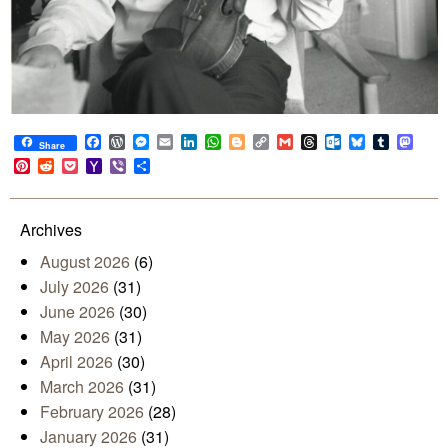
Facebook
WordPress
Messenger
Email
LinkedIn
WhatsApp
Blogger
Copy
Gmail
Threads
Outlook.com
Bluesky
Tumblr
Mast
Share
Link
Pinterest
Reddit
Pocket
Yahoo
Viber
Share
Mail
Archives
August 2026
(6)
July 2026
(31)
June 2026
(30)
May 2026
(31)
April 2026
(30)
March 2026
(31)
February 2026
(28)
January 2026
(31)