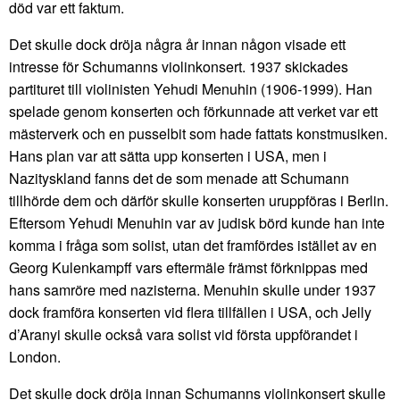
död var ett faktum.
Det skulle dock dröja några år innan någon visade ett
intresse för Schumanns violinkonsert. 1937 skickades
partituret till violinisten Yehudi Menuhin (1906-1999). Han
spelade genom konserten och förkunnade att verket var ett
mästerverk och en pusselbit som hade fattats konstmusiken.
Hans plan var att sätta upp konserten i USA, men i
Nazityskland fanns det de som menade att Schumann
tillhörde dem och därför skulle konserten uruppföras i Berlin.
Eftersom Yehudi Menuhin var av judisk börd kunde han inte
komma i fråga som solist, utan det framfördes istället av en
Georg Kulenkampff vars eftermäle främst förknippas med
hans samröre med nazisterna. Menuhin skulle under 1937
dock framföra konserten vid flera tillfällen i USA, och Jelly
d’Aranyi skulle också vara solist vid första uppförandet i
London.
Det skulle dock dröja innan Schumanns violinkonsert skulle