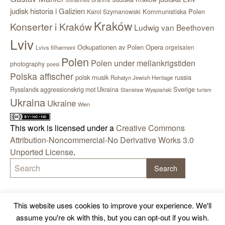
judisk historia i Galizien
Kommunistiska Polen
Karol Szymanowski
Kraków
Konserter i Kraków
Ludwig van Beethoven
Lviv
Ockupationen av Polen
Opera
orgelsalen
Lvivs filharmoni
Polen
Polen under mellankrigstiden
photography
poesi
Polska affischer
polsk musik
russia
Rohatyn Jewish Heritage
Sverige
Rysslands aggressionskrig mot Ukraina
Stanisław Wyspiański
turism
Ukraina
Ukraine
Wien
This work is licensed under a
Creative Commons
Attribution-Noncommercial-No Derivative Works 3.0
Unported License
.
This website uses cookies to improve your experience. We'll
assume you're ok with this, but you can opt-out if you wish.