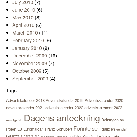
July 2010
(7)
June 2010
(6)
May 2010
(8)
April 2010
(6)
March 2010
(11)
February 2010
(9)
January 2010
(9)
December 2009
(16)
November 2009
(7)
October 2009
(5)
September 2009
(4)
Tags
Adventskalender 2018
Adventskalender 2020
Adventskalender 2019
adventskalender 2021
adventskalender 2022
adventskalender 2023
Dagens anteckning
Delningen av
avantgarde
Förintelsen
Polen
Franz Schubert
Euromajdan
galizien
EU
gender
Gustav Mahler
judiska Lviv
Judiska Kraków
Johannes Brahms