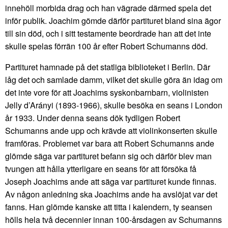
innehöll morbida drag och han vägrade därmed spela det
inför publik. Joachim gömde därför partituret bland sina ägor
till sin död, och i sitt testamente beordrade han att det inte
skulle spelas förrän 100 år efter Robert Schumanns död.
Partituret hamnade på det statliga biblioteket i Berlin. Där
låg det och samlade damm, vilket det skulle göra än idag om
det inte vore för att Joachims syskonbarnbarn, violinisten
Jelly d’Arányi (1893-1966), skulle besöka en seans i London
år 1933. Under denna seans dök tydligen Robert
Schumanns ande upp och krävde att violinkonserten skulle
framföras. Problemet var bara att Robert Schumanns ande
glömde säga var partituret befann sig och därför blev man
tvungen att hålla ytterligare en seans för att försöka få
Joseph Joachims ande att säga var partituret kunde finnas.
Av någon anledning ska Joachims ande ha avslöjat var det
fanns. Han glömde kanske att titta i kalendern, ty seansen
hölls hela två decennier innan 100-årsdagen av Schumanns