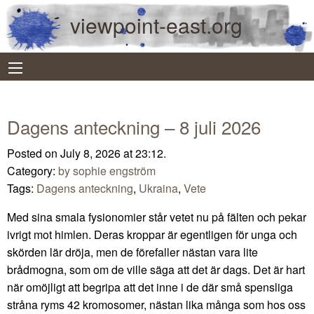
viewpoint-east.org
Dagens anteckning – 8 juli 2026
Posted on July 8, 2026 at 23:12.
Category:
by sophie engström
Tags:
Dagens anteckning
,
Ukraina
,
Vete
Med sina smala fysionomier står vetet nu på fälten och pekar
ivrigt mot himlen. Deras kroppar är egentligen för unga och
skörden lär dröja, men de förefaller nästan vara lite
brådmogna, som om de ville säga att det är dags. Det är hart
när omöjligt att begripa att det inne i de där små spensliga
stråna ryms 42 kromosomer, nästan lika många som hos oss