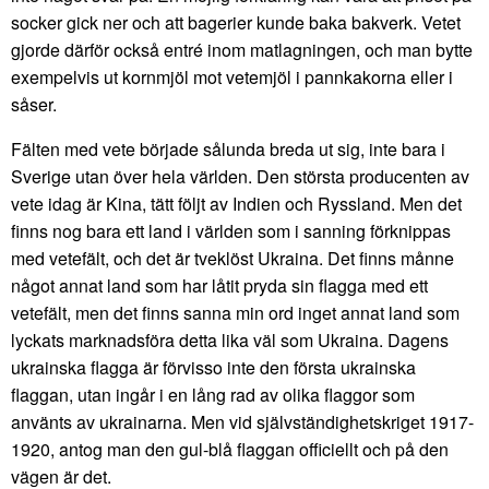
socker gick ner och att bagerier kunde baka bakverk. Vetet
gjorde därför också entré inom matlagningen, och man bytte
exempelvis ut kornmjöl mot vetemjöl i pannkakorna eller i
såser.
Fälten med vete började sålunda breda ut sig, inte bara i
Sverige utan över hela världen. Den största producenten av
vete idag är Kina, tätt följt av Indien och Ryssland. Men det
finns nog bara ett land i världen som i sanning förknippas
med vetefält, och det är tveklöst Ukraina. Det finns månne
något annat land som har låtit pryda sin flagga med ett
vetefält, men det finns sanna min ord inget annat land som
lyckats marknadsföra detta lika väl som Ukraina. Dagens
ukrainska flagga är förvisso inte den första ukrainska
flaggan, utan ingår i en lång rad av olika flaggor som
använts av ukrainarna. Men vid självständighetskriget 1917-
1920, antog man den gul-blå flaggan officiellt och på den
vägen är det.