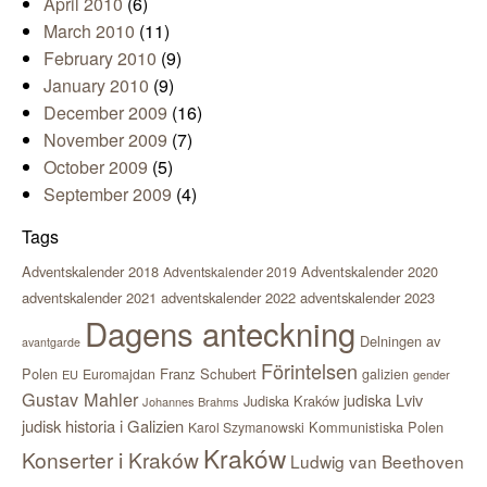
April 2010
(6)
March 2010
(11)
February 2010
(9)
January 2010
(9)
December 2009
(16)
November 2009
(7)
October 2009
(5)
September 2009
(4)
Tags
Adventskalender 2018
Adventskalender 2020
Adventskalender 2019
adventskalender 2021
adventskalender 2022
adventskalender 2023
Dagens anteckning
Delningen av
avantgarde
Förintelsen
Polen
Franz Schubert
Euromajdan
galizien
EU
gender
Gustav Mahler
judiska Lviv
Judiska Kraków
Johannes Brahms
judisk historia i Galizien
Kommunistiska Polen
Karol Szymanowski
Kraków
Konserter i Kraków
Ludwig van Beethoven