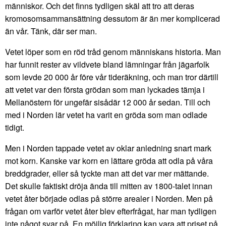
människor. Och det finns tydligen skäl att tro att deras
kromosomsammansättning dessutom är än mer komplicerad
än vår. Tänk, där ser man.
Vetet löper som en röd tråd genom människans historia. Man
har funnit rester av vildvete bland lämningar från jägarfolk
som levde 20 000 år före vår tideräkning, och man tror därtill
att vetet var den första grödan som man lyckades tämja i
Mellanöstern för ungefär sisådär 12 000 år sedan. Till och
med i Norden lär vetet ha varit en gröda som man odlade
tidigt.
Men i Norden tappade vetet av oklar anledning snart mark
mot korn. Kanske var korn en lättare gröda att odla på våra
breddgrader, eller så tyckte man att det var mer mättande.
Det skulle faktiskt dröja ända till mitten av 1800-talet innan
vetet åter började odlas på större arealer i Norden. Men på
frågan om varför vetet åter blev efterfrågat, har man tydligen
inte något svar på. En möjlig förklaring kan vara att priset på