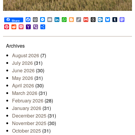
Facebook
WordPress
Messenger
Email
LinkedIn
WhatsApp
Blogger
Copy
Gmail
Threads
Outlook.com
Bluesky
Tumblr
Mast
Share
Link
Pinterest
Reddit
Pocket
Yahoo
Viber
Share
Mail
Archives
August 2026
(7)
July 2026
(31)
June 2026
(30)
May 2026
(31)
April 2026
(30)
March 2026
(31)
February 2026
(28)
January 2026
(31)
December 2025
(31)
November 2025
(30)
October 2025
(31)