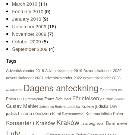
March 2010
(11)
February 2010
(9)
January 2010
(9)
December 2009
(16)
November 2009
(7)
October 2009
(5)
September 2009
(4)
Tags
Adventskalender 2018
Adventskalender 2020
Adventskalender 2019
adventskalender 2021
adventskalender 2022
adventskalender 2023
Dagens anteckning
Delningen av
avantgarde
Förintelsen
Polen
Franz Schubert
Euromajdan
galizien
EU
gender
Gustav Mahler
judiska Lviv
Judiska Kraków
Johannes Brahms
judisk historia i Galizien
Kommunistiska Polen
Karol Szymanowski
Kraków
Konserter i Kraków
Ludwig van Beethoven
Lviv
Ockupationen av Polen
Opera
orgelsalen