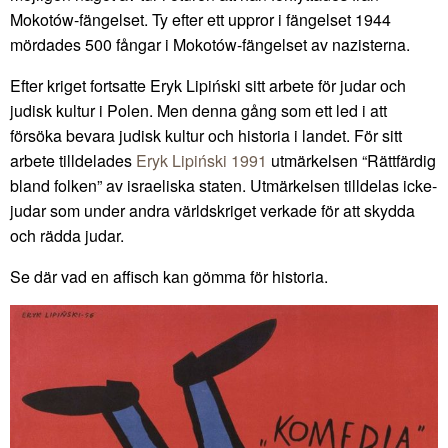
Mokotów-fängelset. Ty efter ett uppror i fängelset 1944
mördades 500 fångar i Mokotów-fängelset av nazisterna.
Efter kriget fortsatte Eryk Lipiński sitt arbete för judar och
judisk kultur i Polen. Men denna gång som ett led i att
försöka bevara judisk kultur och historia i landet. För sitt
arbete tilldelades
Eryk Lipiński 1991
utmärkelsen “Rättfärdig
bland folken” av israeliska staten. Utmärkelsen tilldelas icke-
judar som under andra världskriget verkade för att skydda
och rädda judar.
Se där vad en affisch kan gömma för historia.