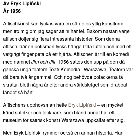
Av Eryk Lipiński
År 1956
Affischkonst kan tyckas vara en särdeles ytlig konstform,
men tro mig om jag säger att ni har fel. Bakom nästan varje
affisch döljer sig flera intressanta historier. Som denna
affisch, där en polisman tycks hänga i fria luften och med ett
vetgirigt finger peta på ett hjärta. Affischen är till en komedi
med namnet
Jim och Jill
. 1956 sattes den upp på den då
ganska unga teatern Teatr Komedia i Warszawa. Teatern var
då bara två år gammal. Och nog behövde polackerna få
skratta, blott några år efter andra världskriget som drabbat
landet så hårt.
Affischens upphovsman hette
Eryk Lipiński
– en mycket
känd satiriker och tecknare, som bland annat har ett
museum för satirisk konst i Warszawa uppkallat efter sig.
Men Eryk Lipiński rymmer också en annan historia. Han