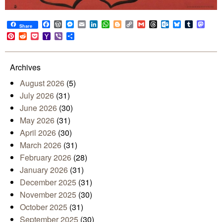
Facebook
WordPress
Messenger
Email
LinkedIn
WhatsApp
Blogger
Copy
Gmail
Threads
Outlook.com
Bluesky
Tumblr
Mast
Share
Link
Pinterest
Reddit
Pocket
Yahoo
Viber
Share
Mail
Archives
August 2026
(5)
July 2026
(31)
June 2026
(30)
May 2026
(31)
April 2026
(30)
March 2026
(31)
February 2026
(28)
January 2026
(31)
December 2025
(31)
November 2025
(30)
October 2025
(31)
September 2025
(30)