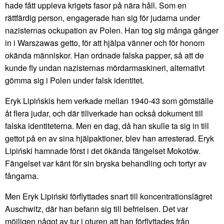
hade fått uppleva krigets fasor på nära håll. Som en
rättfärdig person, engagerade han sig för judarna under
nazisternas ockupation av Polen. Han tog sig många gånger
in i Warszawas getto, för att hjälpa vänner och för honom
okända människor. Han ordnade falska papper, så att de
kunde fly undan nazisternas mördarmaskineri, alternativt
gömma sig i Polen under falsk identitet.
Eryk Lipińskis hem verkade mellan 1940-43 som gömställe
åt flera judar, och där tillverkade han också dokument till
falska identiteterna. Men en dag, då han skulle ta sig in till
gettot på en av sina hjälpaktioner, blev han arresterad. Eryk
Lipiński hamnade först i det ökända fängelset Mokotów.
Fängelset var känt för sin bryska behandling och tortyr av
fångarna.
Men Eryk Lipiński förflyttades snart till koncentrationslägret
Auschwitz, där han befann sig till befrielsen. Det var
möjligen något av tur i oturen att han förflyttades från