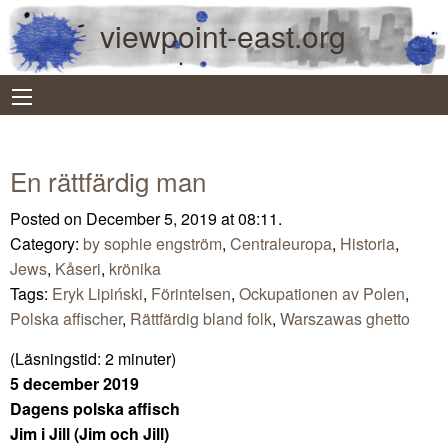
viewpoint-east.org
En rättfärdig man
Posted on December 5, 2019 at 08:11.
Category:
by sophie engström
,
Centraleuropa
,
Historia
,
Jews
,
Kåseri
,
krönika
Tags:
Eryk Lipiński
,
Förintelsen
,
Ockupationen av Polen
,
Polska affischer
,
Rättfärdig bland folk
,
Warszawas ghetto
(Läsningstid:
2
minuter)
5 december 2019
Dagens polska affisch
Jim i Jill (Jim och Jill)