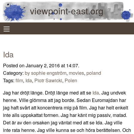
viewpoint-east.org
Ida
Posted on January 2, 2016 at 14:07.
Category:
by sophie engström
,
movies
,
poland
Tags:
film
,
Ida
,
Piotr Sawicki
,
Polen
Jag har dröjt länge. Dröjt länge med att se
Ida
. Jag undvek
henne. Ville glömma att jag borde. Sedan Euromajdan har
jag haft svårt att koncentrera mig på film. Jag har helt enkelt
inte alls uppskattat formen. Jag har känt mig passiv, matad.
Det är av den orsaken jag väntat med att se Ida. Jag ville
inte rata henne. Jag ville kunna se och höra berättelsen. Och