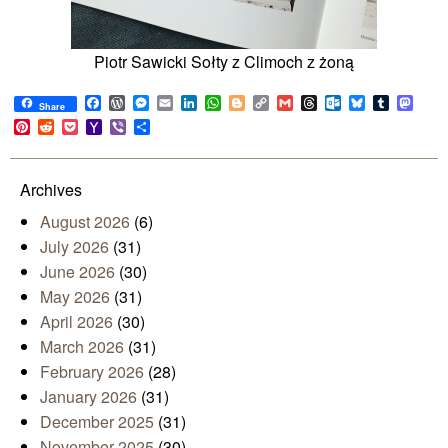
Piotr Sawicki Sołty z Climoch z żoną
Facebook
WordPress
Messenger
Email
LinkedIn
WhatsApp
Blogger
Copy
Gmail
Threads
Outlook.com
Bluesky
Tumblr
Mast
Share
Link
Pinterest
Reddit
Pocket
Yahoo
Viber
Share
Mail
Archives
August 2026
(6)
July 2026
(31)
June 2026
(30)
May 2026
(31)
April 2026
(30)
March 2026
(31)
February 2026
(28)
January 2026
(31)
December 2025
(31)
November 2025
(30)