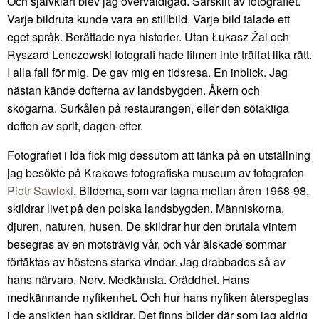
Och självklart blev jag överväldigad. Särskilt av fotografiet.
Varje bildruta kunde vara en stillbild. Varje bild talade ett
eget språk. Berättade nya historier. Utan Łukasz Żal och
Ryszard Lenczewski fotografi hade filmen inte träffat lika rätt.
I alla fall för mig. De gav mig en tidsresa. En inblick. Jag
nästan kände dofterna av landsbygden. Åkern och
skogarna. Surkålen på restaurangen, eller den sötaktiga
doften av sprit, dagen-efter.
Fotografiet i Ida fick mig dessutom att tänka på en utställning
jag besökte på Krakows fotografiska museum av fotografen
Piotr Sawicki
. Bilderna, som var tagna mellan åren 1968-98,
skildrar livet på den polska landsbygden. Människorna,
djuren, naturen, husen. De skildrar hur den brutala vintern
besegras av en motsträvig vår, och vår älskade sommar
förfäktas av höstens starka vindar. Jag drabbades så av
hans närvaro. Nerv. Medkänsla. Oräddhet. Hans
medkännande nyfikenhet. Och hur hans nyfiken återspeglas
i de ansikten han skildrar. Det finns bilder där som jag aldrig