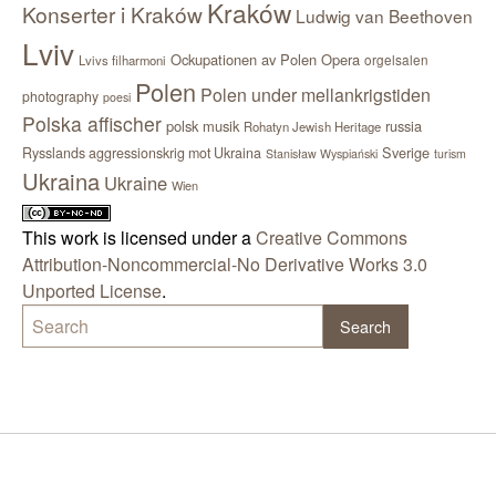
Kraków
Konserter i Kraków
Ludwig van Beethoven
Lviv
Ockupationen av Polen
Opera
orgelsalen
Lvivs filharmoni
Polen
Polen under mellankrigstiden
photography
poesi
Polska affischer
polsk musik
russia
Rohatyn Jewish Heritage
Sverige
Rysslands aggressionskrig mot Ukraina
Stanisław Wyspiański
turism
Ukraina
Ukraine
Wien
This work is licensed under a
Creative Commons
Attribution-Noncommercial-No Derivative Works 3.0
Unported License
.