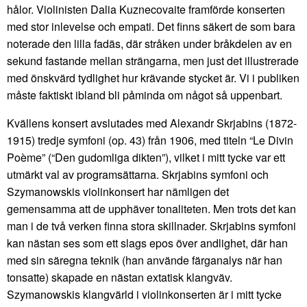
hålor. Violinisten Dalia Kuznecovaite framförde konserten
med stor inlevelse och empati. Det finns säkert de som bara
noterade den lilla fadäs, där stråken under bråkdelen av en
sekund fastande mellan strängarna, men just det illustrerade
med önskvärd tydlighet hur krävande stycket är. Vi i publiken
måste faktiskt ibland bli påminda om något så uppenbart.
Kvällens konsert avslutades med Alexandr Skrjabins (1872-
1915) tredje symfoni (op. 43) från 1906, med titeln “Le Divin
Poème” (“Den gudomliga dikten”), vilket i mitt tycke var ett
utmärkt val av programsättarna. Skrjabins symfoni och
Szymanowskis violinkonsert har nämligen det
gemensamma att de upphäver tonaliteten. Men trots det kan
man i de två verken finna stora skillnader. Skrjabins symfoni
kan nästan ses som ett slags epos över andlighet, där han
med sin säregna teknik (han använde färganalys när han
tonsatte) skapade en nästan extatisk klangväv.
Szymanowskis klangvärld i violinkonserten är i mitt tycke