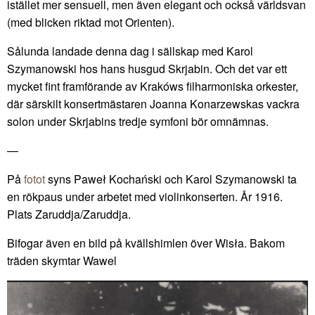
istället mer sensuell, men även elegant och också världsvan
(med blicken riktad mot Orienten).
Sålunda landade denna dag i sällskap med Karol
Szymanowski hos hans husgud Skrjabin. Och det var ett
mycket fint framförande av Krakóws filharmoniska orkester,
där särskilt konsertmästaren Joanna Konarzewskas vackra
solon under Skrjabins tredje symfoni bör omnämnas.
—
På
fotot
syns Paweł Kochański och Karol Szymanowski ta
en rökpaus under arbetet med violinkonserten. År 1916.
Plats Zaruddja/Zaruddja.
Bifogar även en bild på kvällshimlen över Wisła. Bakom
träden skymtar Wawel