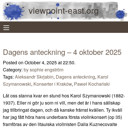
viewpoint-east.org
Dagens anteckning – 4 oktober 2025
Posted on October 4, 2025 at 22:50.
Category:
by sophie engström
Tags:
Aleksandr Skrjabin
,
Dagens anteckning
,
Karol
Szymanowski
,
Konserter i Kraków
,
Paweł Kochański
Låt oss stanna kvar en stund hos Karol Szymanowski (1882-
1937). Eller ni gör ju som ni vill, men det är i hans sällskap
jag tillbringat dagen, och då kanske främst kvällen. Ty ikväll
har jag fått höra hans underbara första violinkonsert (op 35)
framföras av den litauiska violinisten Dalia Kuznecovaite