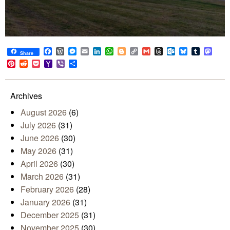
Facebook
WordPress
Messenger
Email
LinkedIn
WhatsApp
Blogger
Copy
Gmail
Threads
Outlook.com
Bluesky
Tumblr
Mast
Share
Link
Pinterest
Reddit
Pocket
Yahoo
Viber
Share
Mail
Archives
August 2026
(6)
July 2026
(31)
June 2026
(30)
May 2026
(31)
April 2026
(30)
March 2026
(31)
February 2026
(28)
January 2026
(31)
December 2025
(31)
November 2025
(30)