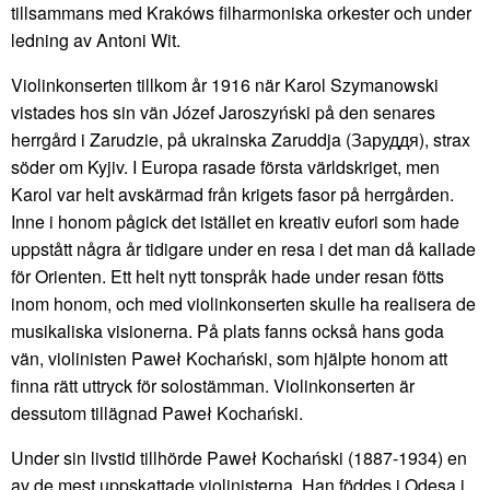
tillsammans med Krakóws filharmoniska orkester och under
ledning av Antoni Wit.
Violinkonserten tillkom år 1916 när Karol Szymanowski
vistades hos sin vän Józef Jaroszyński på den senares
herrgård i Zarudzie, på ukrainska Zaruddja (Заруддя), strax
söder om Kyjiv. I Europa rasade första världskriget, men
Karol var helt avskärmad från krigets fasor på herrgården.
Inne i honom pågick det istället en kreativ eufori som hade
uppstått några år tidigare under en resa i det man då kallade
för Orienten. Ett helt nytt tonspråk hade under resan fötts
inom honom, och med violinkonserten skulle ha realisera de
musikaliska visionerna. På plats fanns också hans goda
vän, violinisten Paweł Kochański, som hjälpte honom att
finna rätt uttryck för solostämman. Violinkonserten är
dessutom tillägnad Paweł Kochański.
Under sin livstid tillhörde Paweł Kochański (1887-1934) en
av de mest uppskattade violinisterna. Han föddes i Odesa i