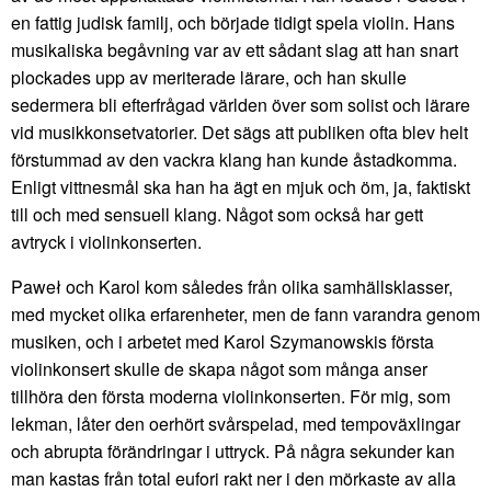
en fattig judisk familj, och började tidigt spela violin. Hans
musikaliska begåvning var av ett sådant slag att han snart
plockades upp av meriterade lärare, och han skulle
sedermera bli efterfrågad världen över som solist och lärare
vid musikkonsetvatorier. Det sägs att publiken ofta blev helt
förstummad av den vackra klang han kunde åstadkomma.
Enligt vittnesmål ska han ha ägt en mjuk och öm, ja, faktiskt
till och med sensuell klang. Något som också har gett
avtryck i violinkonserten.
Paweł och Karol kom således från olika samhällsklasser,
med mycket olika erfarenheter, men de fann varandra genom
musiken, och i arbetet med Karol Szymanowskis första
violinkonsert skulle de skapa något som många anser
tillhöra den första moderna violinkonserten. För mig, som
lekman, låter den oerhört svårspelad, med tempoväxlingar
och abrupta förändringar i uttryck. På några sekunder kan
man kastas från total eufori rakt ner i den mörkaste av alla