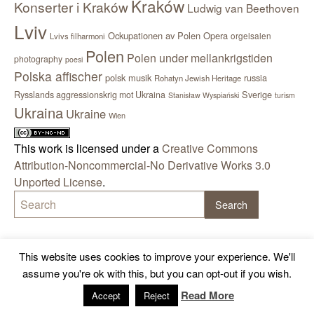
Kraków
Konserter i Kraków
Ludwig van Beethoven
Lviv
Ockupationen av Polen
Opera
orgelsalen
Lvivs filharmoni
Polen
Polen under mellankrigstiden
photography
poesi
Polska affischer
polsk musik
russia
Rohatyn Jewish Heritage
Sverige
Rysslands aggressionskrig mot Ukraina
Stanisław Wyspiański
turism
Ukraina
Ukraine
Wien
This work is licensed under a
Creative Commons
Attribution-Noncommercial-No Derivative Works 3.0
Unported License
.
This website uses cookies to improve your experience. We'll
assume you're ok with this, but you can opt-out if you wish.
Read More
Accept
Reject