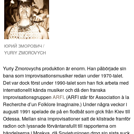
ЮРИЙ ЗМОРОВИЧ /
YURIY ZMOROVYCH
Yuriy Zmorovychs produktion är enorm. Han påbörjade sin
bana som improvisationsmusiker redan under 1970-talet.
Det var dock först under 1990-talet som han fick arbeta med
internationellt kända musiker och då den franska
improvisationsgruppen
ARFI
. (ARFI står för Association à la
Recherche d’un Folklore Imaginaire.) Under några veckor i
augusti 1991 spelade de på en flodbåt som gick från Kiev till
Odessa. Mellan sina improvisationer satt de klistrade framför
radion och lyssnade förväntansfullt till rapporterna om
händelserna i Moskva, då Sovjetunionen drog sin sista suck.