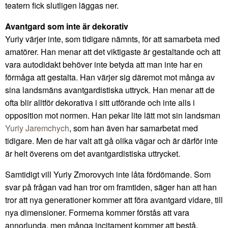
teatern fick slutligen läggas ner.
Avantgard som inte är dekorativ
Yuriy värjer inte, som tidigare nämnts, för att samarbeta med
amatörer. Han menar att det viktigaste är gestaltande och att
vara autodidakt behöver inte betyda att man inte har en
förmåga att gestalta. Han värjer sig däremot mot många av
sina landsmäns avantgardistiska uttryck. Han menar att de
ofta blir alltför dekorativa i sitt utförande och inte alls i
opposition mot normen. Han pekar lite lätt mot sin landsman
Yuriy Jaremchych
, som han även har samarbetat med
tidigare. Men de har valt att gå olika vägar och är därför inte
är helt överens om det avantgardistiska uttrycket.
Samtidigt vill Yuriy Zmorovych inte låta fördömande. Som
svar på frågan vad han tror om framtiden, säger han att han
tror att nya generationer kommer att föra avantgard vidare, till
nya dimensioner. Formerna kommer förstås att vara
annorlunda, men många incitament kommer att bestå.