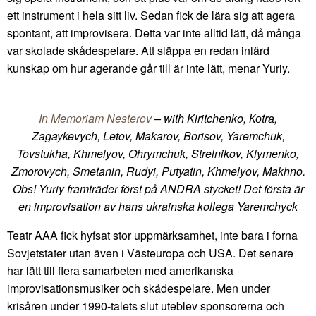
ett instrument i hela sitt liv. Sedan fick de lära sig att agera
spontant, att improvisera. Detta var inte alltid lätt, då många
var skolade skådespelare. Att släppa en redan inlärd
kunskap om hur agerande går till är inte lätt, menar Yuriy.
In Memoriam Nesterov
– with Kiritchenko, Коtrа,
Zagaykevych, Letov, Makarov, Borisov, Yaremchuk,
Tovstukha, Khmelyov, Ohrymchuk, Strelnikov, Klymenko,
Zmorovych, Smetanin, Rudyi, Putyatin, Khmelyov, Makhno.
Obs! Yuriy framträder först på ANDRA stycket! Det första är
en improvisation av hans ukrainska kollega Yaremchyck
Teatr AAA fick hyfsat stor uppmärksamhet, inte bara i forna
Sovjetstater utan även i Västeuropa och USA. Det senare
har lätt till flera samarbeten med amerikanska
improvisationsmusiker och skådespelare. Men under
krisåren under 1990-talets slut uteblev sponsorerna och