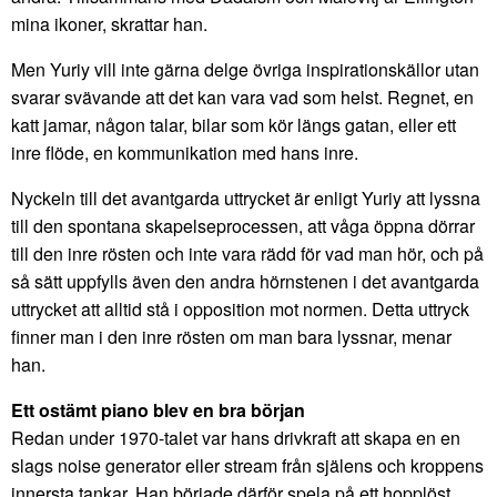
mina ikoner, skrattar han.
Men Yuriy vill inte gärna delge övriga inspirationskällor utan
svarar svävande att det kan vara vad som helst. Regnet, en
katt jamar, någon talar, bilar som kör längs gatan, eller ett
inre flöde, en kommunikation med hans inre.
Nyckeln till det avantgarda uttrycket är enligt Yuriy att lyssna
till den spontana skapelseprocessen, att våga öppna dörrar
till den inre rösten och inte vara rädd för vad man hör, och på
så sätt uppfylls även den andra hörnstenen i det avantgarda
uttrycket att alltid stå i opposition mot normen. Detta uttryck
finner man i den inre rösten om man bara lyssnar, menar
han.
Ett ostämt piano blev en bra början
Redan under 1970-talet var hans drivkraft att skapa en en
slags noise generator eller stream från själens och kroppens
innersta tankar. Han började därför spela på ett hopplöst