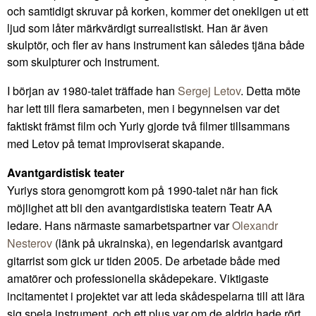
och samtidigt skruvar på korken, kommer det onekligen ut ett
ljud som låter märkvärdigt surrealistiskt. Han är även
skulptör, och fler av hans instrument kan således tjäna både
som skulpturer och instrument.
I början av 1980-talet träffade han
Sergej Letov
. Detta möte
har lett till flera samarbeten, men i begynnelsen var det
faktiskt främst film och Yuriy gjorde två filmer tillsammans
med Letov på temat improviserat skapande.
Avantgardistisk teater
Yuriys stora genomgrott kom på 1990-talet när han fick
möjlighet att bli den avantgardistiska teatern Teatr AA
ledare. Hans närmaste samarbetspartner var
Olexandr
Nesterov
(länk på ukrainska), en legendarisk avantgard
gitarrist som gick ur tiden 2005. De arbetade både med
amatörer och professionella skådepekare. Viktigaste
incitamentet i projektet var att leda skådespelarna till att lära
sig spela instrument, och ett plus var om de aldrig hade rört