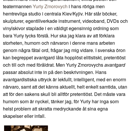
teatermannen
Yuriy Zmorovych
i hans röriga men
hemtrevliga studio i centrala Kiev/Kyjiv. Här står böcker,
skulpturer, egentillverkade instrument, videoband, DVDs och
vinylskivor staplade i en väldigt egensinnig ordning som
bara Yuriy tycks förstå. Hur ska jag klara av att förklara
storheten, humorn och närvaron i denne mans arbeten
genom några fåtal ord, frågar jag mig vidare. I svenska öron
kan begreppet avantgard låta hopplöst elitistiskt, pretentiöst
och till och med föråldrat. Men Yuriy Zmorovychs
avantgard
passar absolut inte in på den beskrivningen. Hans
avantgardistiska uttryck är lekfullt, intelligent, med en enorm
närvaro, samt att det känns aktuellt, helt enkelt samtida, utan
att för den sakens skull bli alltför pretentiöst. Det måste vara
humorn som är nyckel, tänker jag, för Yuriy har inga som
helst problem att skratta medryckande åt sina egna
skapelser eller infall.