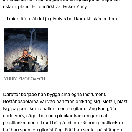
ostämt piano. Ett utmärkt val tycker Yuriy.
– I mina öron lät det ju givetvis helt korrekt, skrattar han.
YURIY ZMOROVYCH
Därefter började han bygga sina egna instrument.
Beståndsdelarna var vad han fann omkring sig. Metall, plast,
tyg, papper i kombination med en gitarrsträng kan göra
underverk, säger han och plockar fram en gammal
plastflaska med ett runt hål på mitten. Genom plastflaskan
har han spänt en gitarrsträng. När han spelar på strängen,