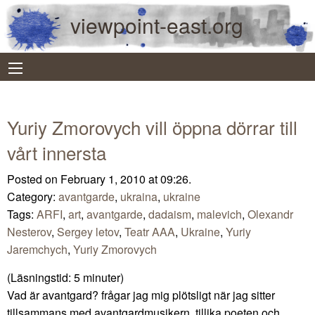
viewpoint-east.org
Yuriy Zmorovych vill öppna dörrar till
vårt innersta
Posted on February 1, 2010 at 09:26.
Category:
avantgarde
,
ukraina
,
ukraine
Tags:
ARFI
,
art
,
avantgarde
,
dadaism
,
malevich
,
Olexandr
Nesterov
,
Sergey letov
,
Teatr AAA
,
Ukraine
,
Yuriy
Jaremchych
,
Yuriy Zmorovych
(Läsningstid:
5
minuter)
Vad är avantgard? frågar jag mig plötsligt när jag sitter
tillsammans med avantgardmusikern, tillika poeten och