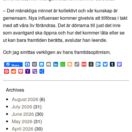
– Det mänskliga minnet är kollektivt och vår kunskap är
gemensam. Nya influenser kommer givetvis att tillföras i takt
med att våra liv förändras. Det är dörrarna till just det inre
som avantgard ska öppna och hur det kommer låta eller se
ut kan bara framtiden berätta, avslutar han leende.
Och jag smittas verkligen av hans framtidsoptimism.
Facebook
WordPress
Messenger
Email
LinkedIn
WhatsApp
Blogger
Copy
Gmail
Threads
Outlook.com
Bluesky
Tumblr
Mast
Share
Link
Pinterest
Reddit
Pocket
Yahoo
Viber
Share
Mail
Archives
August 2026
(6)
July 2026
(31)
June 2026
(30)
May 2026
(31)
April 2026
(30)