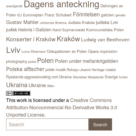
Dagens anteckning
Delningen av
avantgarde
Förintelsen
Polen
Franz Schubert
Euromajdan
galizien
EU
gender
Gustav Mahler
judiska Lviv
Judiska Kraków
Johannes Brahms
judisk historia i Galizien
Kommunistiska Polen
Karol Szymanowski
Kraków
Konserter i Kraków
Ludwig van Beethoven
Lviv
Ockupationen av Polen
Opera
orgelsalen
Lvivs filharmoni
Polen
Polen under mellankrigstiden
photography
poesi
Polska affischer
polsk musik
russia
Rohatyn Jewish Heritage
Sverige
Rysslands aggressionskrig mot Ukraina
Stanisław Wyspiański
turism
Ukraina
Ukraine
Wien
This work is licensed under a
Creative Commons
Attribution-Noncommercial-No Derivative Works 3.0
Unported License
.