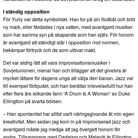
I ständig opposition
För Yuriy var detta symboliskt. Han for på sin flodbåt och bröt
ny mark, eller färdades i nya vatten, med avantgard musiker
som har samma syn på skapande som han själv. För honom
är avantgard att ständigt står i opposition mot normen,
bekämpar förtryck och de som utövar makt.
Det var aldrig lätt att vara improvisationsmusiker i
Sovjetunionen, menar han och tillägger att det givetvis är
mycket lättare för dagens unga att välja den banan. Jazz var
till exempel förbjudet, och han berättar inlevelsefullt hur han
efter flera års sökande fann “A Drum Is A Woman” av Duke
Ellingtion på svarta börsen.
– Han spontanitet har alltid varit näringsgivande åt min egen
kreativitet. Men sedan jag kom in på improviserad jazz och
avantgard måste jag medge att jag övergett honom för
andra. Tillsammans med Dadaism och Malevitj är Ellington