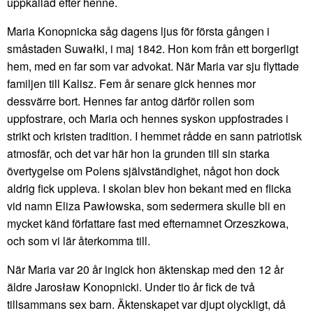
uppkallad efter henne.
Maria Konopnicka såg dagens ljus för första gången i
småstaden Suwałki, i maj 1842. Hon kom från ett borgerligt
hem, med en far som var advokat. När Maria var sju flyttade
familjen till Kalisz. Fem år senare gick hennes mor
dessvärre bort. Hennes far antog därför rollen som
uppfostrare, och Maria och hennes syskon uppfostrades i
strikt och kristen tradition. I hemmet rådde en sann patriotisk
atmosfär, och det var här hon la grunden till sin starka
övertygelse om Polens självständighet, något hon dock
aldrig fick uppleva. I skolan blev hon bekant med en flicka
vid namn Eliza Pawłowska, som sedermera skulle bli en
mycket känd författare fast med efternamnet Orzeszkowa,
och som vi lär återkomma till.
När Maria var 20 år ingick hon äktenskap med den 12 år
äldre Jarosław Konopnicki. Under tio år fick de två
tillsammans sex barn. Äktenskapet var djupt olyckligt, då