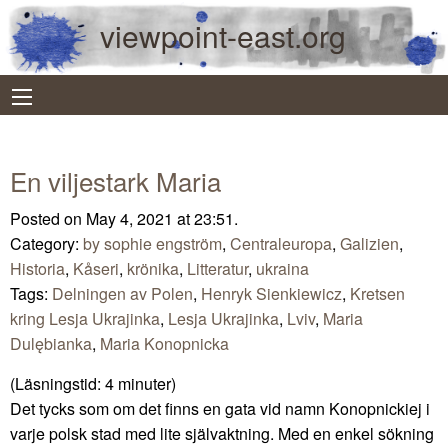
viewpoint-east.org
En viljestark Maria
Posted on May 4, 2021 at 23:51.
Category:
by sophie engström
,
Centraleuropa
,
Galizien
,
Historia
,
Kåseri
,
krönika
,
Litteratur
,
ukraina
Tags:
Delningen av Polen
,
Henryk Sienkiewicz
,
Kretsen
kring Lesja Ukrajinka
,
Lesja Ukrajinka
,
Lviv
,
Maria
Dulębianka
,
Maria Konopnicka
(Läsningstid:
4
minuter)
Det tycks som om det finns en gata vid namn Konopnickiej i
varje polsk stad med lite självaktning. Med en enkel sökning