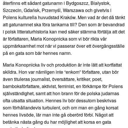
återfinns ett sådant gatunamn i Bydgoszcz, Białystok,
Szczecin, Gdańsk, Przemyśl, Warszawa och givetvis i
Polens kulturella huvudstad Kraków. Men vad är det då tänkt
att gatunamnet ska föra tankarna till? Den som är bevandrad
i polsk litteraturhistoria kan med säker stämma förtälja att det
är författaren, Maria Konopnicka som vi bör rikta vår
uppmärksamhet mot när vi passerar över ett övergångsställe
på en gata som bär hennes namn.
Maria Konopnicka liv och produktion är inte lätt att kortfattat
skildra. Hon var nämligen inte “enkom” författare, utan bör
även tituleras journalist, översättare, kritiker, poet,
barnboksförfattare, aktivist, feminist, en förkämpe för Polens
självständighet, samt att hon brann för de polska judarnas
ofta utsatta situation. Hennes liv bör dessutom beskrivas
som förhållandevis turbulent, och om man en gång korsat
hennes livsöde, lär man inte gå oberörd förbi. Något att
betänka nästa gång du har möjlighet att korsa en gata