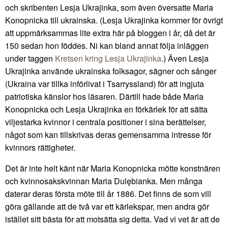
och skribenten Lesja Ukrajinka, som även översatte Maria
Konopnicka till ukrainska. (Lesja Ukrajinka kommer för övrigt
att uppmärksammas lite extra här på bloggen i år, då det är
150 sedan hon föddes. Ni kan bland annat följa inläggen
under taggen
Kretsen kring Lesja Ukrajinka
.) Även Lesja
Ukrajinka använde ukrainska folksagor, sägner och sånger
(Ukraina var tillka införlivat i Tsarryssland) för att ingjuta
patriotiska känslor hos läsaren. Därtill hade både Maria
Konopnicka och Lesja Ukrajinka en förkärlek för att sätta
viljestarka kvinnor i centrala positioner i sina berättelser,
något som kan tillskrivas deras gemensamma intresse för
kvinnors rättigheter.
Det är inte helt känt när Maria Konopnicka mötte konstnären
och kvinnosakskvinnan Maria Dulębianka. Men många
daterar deras första möte till år 1886. Det finns de som vill
göra gällande att de två var ett kärlekspar, men andra gör
istället sitt bästa för att motsätta sig detta. Vad vi vet är att de