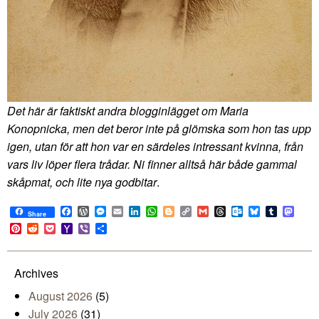
Det här är faktiskt andra blogginlägget om Maria
Konopnicka, men det beror inte på glömska som hon tas upp
igen, utan för att hon var en särdeles intressant kvinna, från
vars liv löper flera trådar. Ni finner alltså här både gammal
skåpmat, och lite nya godbitar
.
Facebook
WordPress
Messenger
Email
LinkedIn
WhatsApp
Blogger
Copy
Gmail
Threads
Outlook.com
Bluesky
Tumblr
Mast
Share
Link
Pinterest
Reddit
Pocket
Yahoo
Viber
Share
Mail
Archives
August 2026
(5)
July 2026
(31)