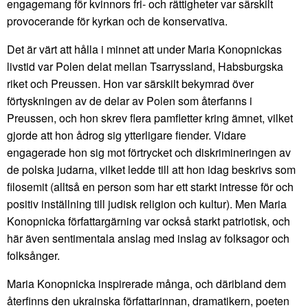
engagemang för kvinnors fri- och rättigheter var särskilt
provocerande för kyrkan och de konservativa.
Det är värt att hålla i minnet att under Maria Konopnickas
livstid var Polen delat mellan Tsarryssland, Habsburgska
riket och Preussen. Hon var särskilt bekymrad över
förtyskningen av de delar av Polen som återfanns i
Preussen, och hon skrev flera pamfletter kring ämnet, vilket
gjorde att hon ådrog sig ytterligare fiender. Vidare
engagerade hon sig mot förtrycket och diskrimineringen av
de polska judarna, vilket ledde till att hon idag beskrivs som
filosemit (alltså en person som har ett starkt intresse för och
positiv inställning till judisk religion och kultur). Men Maria
Konopnicka författargärning var också starkt patriotisk, och
här även sentimentala anslag med inslag av folksagor och
folksånger.
Maria Konopnicka inspirerade många, och däribland dem
återfinns den ukrainska författarinnan, dramatikern, poeten