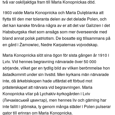
två var oskiljaktiga fram till Maria Konopnickas död.
1903 valde Maria Konopnicka och Maria Dulębianka att
flytta till den mer toleranta delen av det delade Polen, och
det kan kanske förvåna några av er att det var Galizien i det
Habsburgska riket som ansågs som mer överseende med
bland annat polsk patriotism. De bosatte sig tillsammans på
en gård i Żarnowiec, Nedre Karpaternas vojvodskap.
Maria Konopnicka slöt sina ögon för sista gången år 1910 i
Lviv. Vid hennes begravning närvarade över 50 000
sörjande, vilket ger en tydlig bild av vilken berömmelse hon
åstadkommit under sin livstid. Men kyrkans män närvarade
inte, då ärkebiskopen hade utfärdat ett förbud mot
prästerskapet att närvara vid begravningen. Maria
Konopnicka vilar på Lychakiv-kyrkogården i Lviv
(Личаківський цвинтар), men hennes liv och gärning har
inte fallit i glömska, ty genom många städer i Polen pulserar
gator till erinran om Maria Konopnicka.