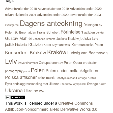
Tags
Adventskalender 2018
Adventskalender 2020
Adventskalender 2019
adventskalender 2021
adventskalender 2022
adventskalender 2023
Dagens anteckning
Delningen av
avantgarde
Förintelsen
Polen
Franz Schubert
Euromajdan
galizien
EU
gender
Gustav Mahler
judiska Lviv
Judiska Kraków
Johannes Brahms
judisk historia i Galizien
Kommunistiska Polen
Karol Szymanowski
Kraków
Konserter i Kraków
Ludwig van Beethoven
Lviv
Ockupationen av Polen
Opera
orgelsalen
Lvivs filharmoni
Polen
Polen under mellankrigstiden
photography
poesi
Polska affischer
polsk musik
russia
Rohatyn Jewish Heritage
Sverige
Rysslands aggressionskrig mot Ukraina
Stanisław Wyspiański
turism
Ukraina
Ukraine
Wien
This work is licensed under a
Creative Commons
Attribution-Noncommercial-No Derivative Works 3.0