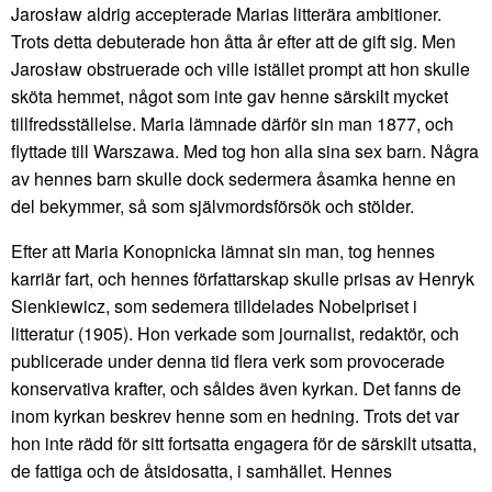
Jarosław aldrig accepterade Marias litterära ambitioner.
Trots detta debuterade hon åtta år efter att de gift sig. Men
Jarosław obstruerade och ville istället prompt att hon skulle
sköta hemmet, något som inte gav henne särskilt mycket
tillfredsställelse. Maria lämnade därför sin man 1877, och
flyttade till Warszawa. Med tog hon alla sina sex barn. Några
av hennes barn skulle dock sedermera åsamka henne en
del bekymmer, så som självmordsförsök och stölder.
Efter att Maria Konopnicka lämnat sin man, tog hennes
karriär fart, och hennes författarskap skulle prisas av Henryk
Sienkiewicz, som sedemera tilldelades Nobelpriset i
litteratur (1905). Hon verkade som journalist, redaktör, och
publicerade under denna tid flera verk som provocerade
konservativa krafter, och såldes även kyrkan. Det fanns de
inom kyrkan beskrev henne som en hedning. Trots det var
hon inte rädd för sitt fortsatta engagera för de särskilt utsatta,
de fattiga och de åtsidosatta, i samhället. Hennes