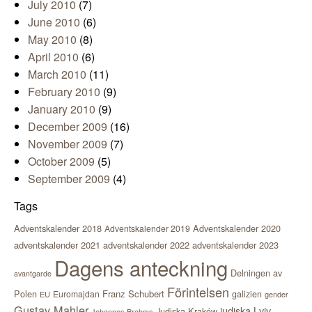
July 2010
(7)
June 2010
(6)
May 2010
(8)
April 2010
(6)
March 2010
(11)
February 2010
(9)
January 2010
(9)
December 2009
(16)
November 2009
(7)
October 2009
(5)
September 2009
(4)
Tags
Adventskalender 2018
Adventskalender 2020
Adventskalender 2019
adventskalender 2021
adventskalender 2022
adventskalender 2023
Dagens anteckning
Delningen av
avantgarde
Förintelsen
Polen
Franz Schubert
Euromajdan
galizien
EU
gender
Gustav Mahler
judiska Lviv
Judiska Kraków
Johannes Brahms