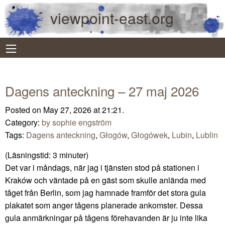
viewpoint-east.org
Dagens anteckning – 27 maj 2026
Posted on May 27, 2026 at 21:21.
Category:
by sophie engström
Tags:
Dagens anteckning
,
Głogów
,
Głogówek
,
Lubin
,
Lublin
(Läsningstid:
3
minuter)
Det var i måndags, när jag i tjänsten stod på stationen i
Kraków och väntade på en gäst som skulle anlända med
tåget från Berlin, som jag hamnade framför det stora gula
plakatet som anger tågens planerade ankomster. Dessa
gula anmärkningar på tågens förehavanden är ju inte lika