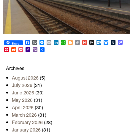
Facebook
WordPress
Messenger
Email
LinkedIn
WhatsApp
Blogger
Copy
Gmail
Threads
Outlook.com
Bluesky
Tumblr
Mast
Share
Link
Pinterest
Reddit
Pocket
Yahoo
Viber
Share
Mail
Archives
August 2026
(5)
July 2026
(31)
June 2026
(30)
May 2026
(31)
April 2026
(30)
March 2026
(31)
February 2026
(28)
January 2026
(31)