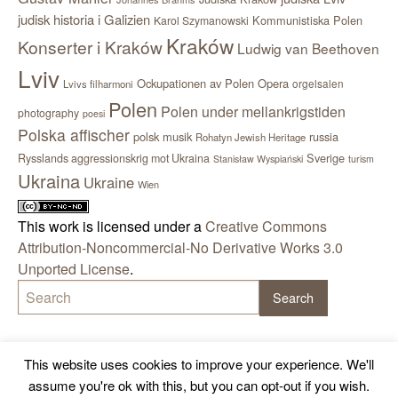
judisk historia i Galizien
Kommunistiska Polen
Karol Szymanowski
Kraków
Konserter i Kraków
Ludwig van Beethoven
Lviv
Ockupationen av Polen
Opera
orgelsalen
Lvivs filharmoni
Polen
Polen under mellankrigstiden
photography
poesi
Polska affischer
polsk musik
russia
Rohatyn Jewish Heritage
Sverige
Rysslands aggressionskrig mot Ukraina
Stanisław Wyspiański
turism
Ukraina
Ukraine
Wien
This work is licensed under a
Creative Commons
Attribution-Noncommercial-No Derivative Works 3.0
Unported License
.
This website uses cookies to improve your experience. We'll
assume you're ok with this, but you can opt-out if you wish.