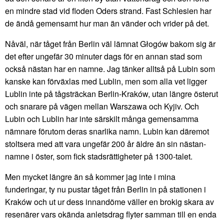
en mindre stad vid floden Oders strand. Fast Schlesien har
de ändå gemensamt hur man än vänder och vrider på det.
Nåväl, när tåget från Berlin väl lämnat Głogów bakom sig är
det efter ungefär 30 minuter dags för en annan stad som
också nästan har en namne. Jag tänker alltså på Lubin som
kanske kan förväxlas med Lublin, men som alla vet ligger
Lublin inte på tågsträckan Berlin-Kraków, utan längre österut
och snarare på vägen mellan Warszawa och Kyjiv. Och
Lubin och Lublin har inte särskilt många gemensamma
nämnare förutom deras snarlika namn. Lubin kan däremot
stoltsera med att vara ungefär 200 år äldre än sin nästan-
namne i öster, som fick stadsrättigheter på 1300-talet.
Men mycket längre än så kommer jag inte i mina
funderingar, ty nu pustar tåget från Berlin in på stationen i
Kraków och ut ur dess innandöme väller en brokig skara av
resenärer vars okända anletsdrag flyter samman till en enda