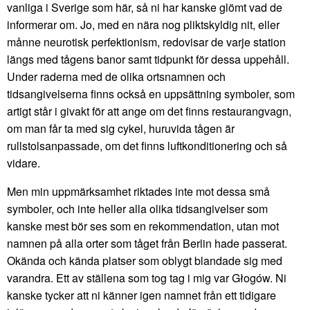
vanliga i Sverige som här, så ni har kanske glömt vad de
informerar om. Jo, med en nära nog pliktskyldig nit, eller
månne neurotisk perfektionism, redovisar de varje station
längs med tågens banor samt tidpunkt för dessa uppehåll.
Under raderna med de olika ortsnamnen och
tidsangivelserna finns också en uppsättning symboler, som
artigt står i givakt för att ange om det finns restaurangvagn,
om man får ta med sig cykel, huruvida tågen är
rullstolsanpassade, om det finns luftkonditionering och så
vidare.
Men min uppmärksamhet riktades inte mot dessa små
symboler, och inte heller alla olika tidsangivelser som
kanske mest bör ses som en rekommendation, utan mot
namnen på alla orter som tåget från Berlin hade passerat.
Okända och kända platser som oblygt blandade sig med
varandra. Ett av ställena som tog tag i mig var Głogów. Ni
kanske tycker att ni känner igen namnet från ett tidigare