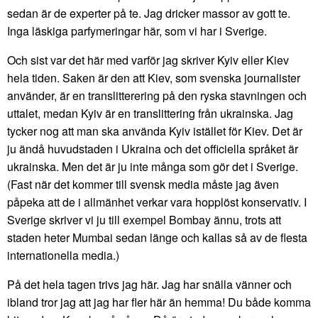
sedan är de experter på te. Jag dricker massor av gott te.
Inga läskiga parfymeringar här, som vi har i Sverige.
Och sist var det här med varför jag skriver Kyiv eller Kiev
hela tiden. Saken är den att Kiev, som svenska journalister
använder, är en translitterering på den ryska stavningen och
uttalet, medan Kyiv är en translittering från ukrainska. Jag
tycker nog att man ska använda Kyiv istället för Kiev. Det är
ju ändå huvudstaden i Ukraina och det officiella språket är
ukrainska. Men det är ju inte många som gör det i Sverige.
(Fast när det kommer till svensk media måste jag även
påpeka att de i allmänhet verkar vara hopplöst konservativ. I
Sverige skriver vi ju till exempel Bombay ännu, trots att
staden heter Mumbai sedan länge och kallas så av de flesta
internationella media.)
På det hela tagen trivs jag här. Jag har snälla vänner och
ibland tror jag att jag har fler här än hemma! Du både komma