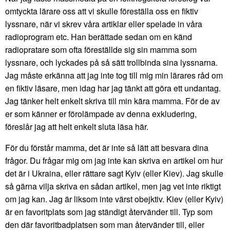
omtyckta lärare oss att vi skulle föreställa oss en fiktiv
lyssnare, när vi skrev våra artiklar eller spelade in våra
radioprogram etc. Han berättade sedan om en känd
radiopratare som ofta föreställde sig sin mamma som
lyssnare, och lyckades på så sätt trollbinda sina lyssnarna.
Jag måste erkänna att jag inte tog till mig min lärares råd om
en fiktiv läsare, men idag har jag tänkt att göra ett undantag.
Jag tänker helt enkelt skriva till min kära mamma. För de av
er som känner er förolämpade av denna exkludering,
föreslår jag att helt enkelt sluta läsa här.
För du förstår mamma, det är inte så lätt att besvara dina
frågor. Du frågar mig om jag inte kan skriva en artikel om hur
det är i Ukraina, eller rättare sagt Kyiv (eller Kiev). Jag skulle
så gärna vilja skriva en sådan artikel, men jag vet inte riktigt
om jag kan. Jag är liksom inte värst obejktiv. Kiev (eller Kyiv)
är en favoritplats som jag ständigt återvänder till. Typ som
den där favoritbadplatsen som man återvänder till, eller