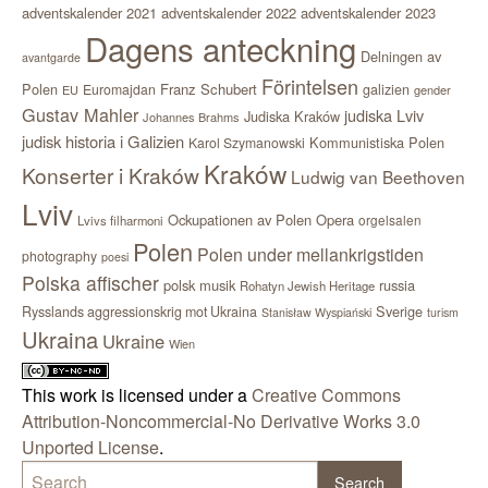
adventskalender 2021
adventskalender 2022
adventskalender 2023
Dagens anteckning
Delningen av
avantgarde
Förintelsen
Polen
Franz Schubert
Euromajdan
galizien
EU
gender
Gustav Mahler
judiska Lviv
Judiska Kraków
Johannes Brahms
judisk historia i Galizien
Kommunistiska Polen
Karol Szymanowski
Kraków
Konserter i Kraków
Ludwig van Beethoven
Lviv
Ockupationen av Polen
Opera
orgelsalen
Lvivs filharmoni
Polen
Polen under mellankrigstiden
photography
poesi
Polska affischer
polsk musik
russia
Rohatyn Jewish Heritage
Sverige
Rysslands aggressionskrig mot Ukraina
Stanisław Wyspiański
turism
Ukraina
Ukraine
Wien
This work is licensed under a
Creative Commons
Attribution-Noncommercial-No Derivative Works 3.0
Unported License
.