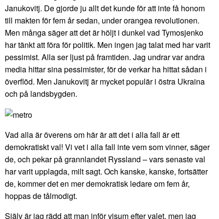
Janukovitj. De gjorde ju allt det kunde för att inte få honom
till makten för fem år sedan, under orangea revolutionen.
Men många säger att det är höljt i dunkel vad Tymosjenko
har tänkt att föra för politik. Men ingen jag talat med har varit
pessimist. Alla ser ljust på framtiden. Jag undrar var andra
media hittar sina pessimister, för de verkar ha hittat sådan i
överflöd. Men Janukovitj är mycket populär i östra Ukraina
och på landsbygden.
Vad alla är överens om här är att det i alla fall är ett
demokratiskt val! Vi vet i alla fall inte vem som vinner, säger
de, och pekar på grannlandet Ryssland – vars senaste val
har varit upplagda, milt sagt. Och kanske, kanske, fortsätter
de, kommer det en mer demokratisk ledare om fem år,
hoppas de tålmodigt.
Själv är jag rädd att man inför visum efter valet, men jag