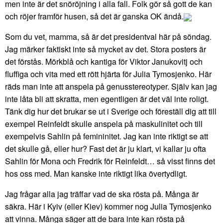
men inte är det snöröjning i alla fall. Folk gör så gott de kan
och röjer framför husen, så det är ganska OK ändå.
Som du vet, mamma, så är det presidentval här på söndag.
Jag märker faktiskt inte så mycket av det. Stora posters är
det förstås. Mörkblå och kantiga för Viktor Janukovitj och
fluffiga och vita med ett rött hjärta för Julia Tymosjenko. Här
räds man inte att anspela på genusstereotyper. Själv kan jag
inte låta bli att skratta, men egentligen är det väl inte roligt.
Tänk dig hur det brukar se ut i Sverige och föreställ dig att till
exempel Reinfeldt skulle anspela på maskulinitet och till
exempelvis Sahlin på femininitet. Jag kan inte riktigt se att
det skulle gå, eller hur? Fast det är ju klart, vi kallar ju ofta
Sahlin för Mona och Fredrik för Reinfeldt… så visst finns det
hos oss med. Man kanske inte riktigt lika övertydligt.
Jag frågar alla jag träffar vad de ska rösta på. Många är
säkra. Här i Kyiv (eller Kiev) kommer nog Julia Tymosjenko
att vinna. Många säger att de bara inte kan rösta på