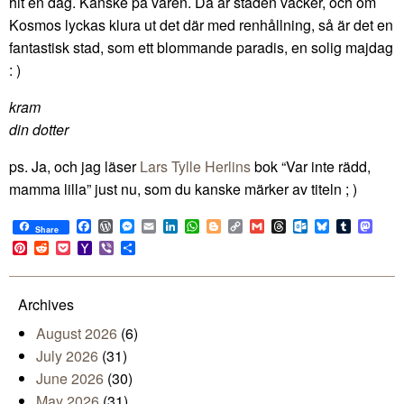
hit en dag. Kanske på våren. Då är staden vacker, och om
Kosmos lyckas klura ut det där med renhållning, så är det en
fantastisk stad, som ett blommande paradis, en solig majdag
: )
kram
din dotter
ps. Ja, och jag läser
Lars Tylle Herlins
bok “Var inte rädd,
mamma lilla” just nu, som du kanske märker av titeln ; )
Facebook
WordPress
Messenger
Email
LinkedIn
WhatsApp
Blogger
Copy
Gmail
Threads
Outlook.com
Bluesky
Tumblr
Mast
Share
Link
Pinterest
Reddit
Pocket
Yahoo
Viber
Share
Mail
Archives
August 2026
(6)
July 2026
(31)
June 2026
(30)
May 2026
(31)