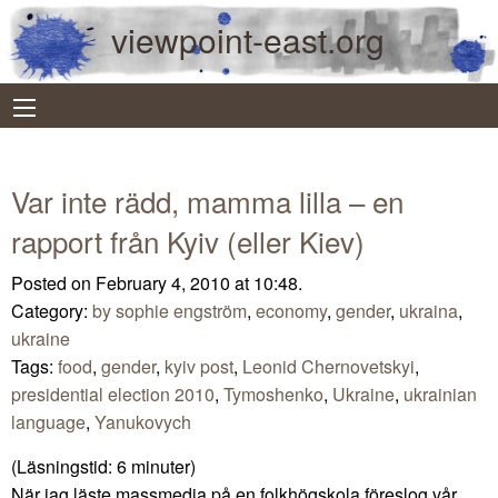
viewpoint-east.org
Var inte rädd, mamma lilla – en
rapport från Kyiv (eller Kiev)
Posted on February 4, 2010 at 10:48.
Category:
by sophie engström
,
economy
,
gender
,
ukraina
,
ukraine
Tags:
food
,
gender
,
kyiv post
,
Leonid Chernovetskyi
,
presidential election 2010
,
Tymoshenko
,
Ukraine
,
ukrainian
language
,
Yanukovych
(Läsningstid:
6
minuter)
När jag läste massmedia på en folkhögskola föreslog vår