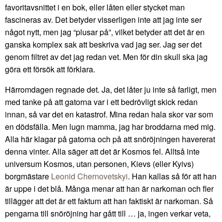
favoritavsnittet i en bok, eller låten eller stycket man
fascineras av. Det betyder visserligen inte att jag inte ser
något nytt, men jag “plusar på”, vilket betyder att det är en
ganska komplex sak att beskriva vad jag ser. Jag ser det
genom filtret av det jag redan vet. Men för din skull ska jag
göra ett försök att förklara.
Härromdagen regnade det. Ja, det låter ju inte så farligt, men
med tanke på att gatorna var i ett bedrövligt skick redan
innan, så var det en katastrof. Mina redan hala skor var som
en dödsfälla. Men lugn mamma, jag har broddarna med mig.
Alla här klagar på gatorna och på att snöröjningen havererat
denna vinter. Alla säger att det är Kosmos fel. Alltså inte
universum Kosmos, utan personen, Kievs (eller Kyivs)
borgmästare
Leonid Chernovetskyi
. Han kallas så för att han
är uppe i det blå. Många menar att han är narkoman och fler
tillägger att det är ett faktum att han faktiskt är narkoman. Så
pengarna till snöröjning har gått till … ja, ingen verkar veta,