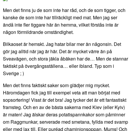
Men det finns ju de som inte har råd, och de som tigger, och
kanske de som inte har tillräckligt med mat. Men jag ser
ändå inte fler tiggare här än hemma, vilket förstås inte är
någon förmildrande omständighet.
Bilkaoset är hemskt. Jag hatar bilar mer än någonsin. Det
gör jag alltid när jag är här. Det är mycket värre än på
Sveavägen, och stora jäkla åbäken har de… Men de stannar
faktiskt på övergångsställena… eller ibland. Typ som i
Sverige ; )
Men det finns faktiskt saker som glädjer mig mycket.
Häromdagen fick jag till exempel veta att man börjat med
sopsortering! Visst är det bra! Jag tycker det är ett fantastiskt
framsteg. Och en av de bästa sakerna med Kiev (eller Kyiv)
är maten! Jag älskar deras potatispannkakor som påminner
om Raggmunkar, serverade med smetana, fyllda med svamp
eller med lax till. Eller puréad chaminjonsoppan. Mums! Och