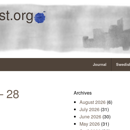
st.org
Journal
Swedish
– 28
Archives
August 2026
(6)
July 2026
(31)
June 2026
(30)
May 2026
(31)