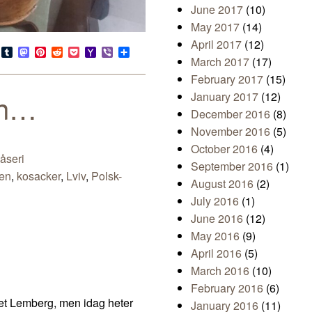
June 2017
(10)
May 2017
(14)
April 2017
(12)
s
look.com
Bluesky
Tumblr
Mastodon
Pinterest
Reddit
Pocket
Yahoo
Viber
Share
March 2017
(17)
Mail
February 2017
(15)
en…
January 2017
(12)
December 2016
(8)
November 2016
(5)
October 2016
(4)
åseri
September 2016
(1)
ien
,
kosacker
,
Lviv
,
Polsk-
August 2016
(2)
July 2016
(1)
June 2016
(12)
May 2016
(9)
April 2016
(5)
March 2016
(10)
February 2016
(6)
mnet Lemberg, men idag heter
January 2016
(11)