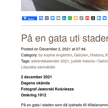
Facebook
WordPress
Messenger
Email
LinkedIn
WhatsApp
Blogger
Copy
Gmail
Thread
Out
Share
Link
På en gata uti stad
Posted on December 2, 2021 at 07:46.
Category:
by sophie engström
,
Galizien
,
Historia
,
K
Tags:
adventskalender 2021
,
judisk historia i Galiz
Litauiska samväldet
2 december 2021
Dagens okända
Fotograf Jaworski Kościesza
Omkring 1912
På en gata i staden som då lystrade till tilltalsna