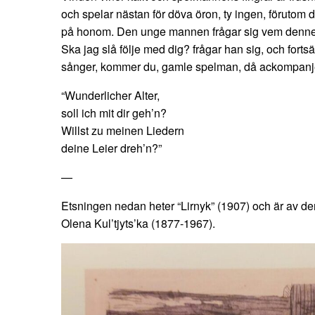
och spelar nästan för döva öron, ty ingen, förutom
på honom. Den unge mannen frågar sig vem denne 
Ska jag slå följe med dig? frågar han sig, och forts
sånger, kommer du, gamle spelman, då ackompanj
“Wunderlicher Alter,
soll ich mit dir geh’n?
Willst zu meinen Liedern
deine Leier dreh’n?”
—
Etsningen nedan heter “Lirnyk” (1907) och är av d
Olena Kul’tjyts’ka (1877-1967).