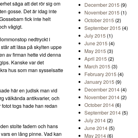
erhet säga att det rör sig om
December 2015
(9)
iten gosse. Det är idag inte
November 2015
(1)
 Gossebarn fick inte helt
October 2015
(2)
och vågigt.
September 2015
(4)
July 2015
(1)
plommonstop nedtryckt i
June 2015
(4)
står att läsa på skylten uppe
May 2015
(3)
en av firman hette vid denna
April 2015
(2)
 gips. Kanske var det
March 2015
(3)
vackra hus som man sysselsatte
February 2015
(4)
January 2015
(9)
December 2014
(4)
kade här en judisk man vid
November 2014
(2)
g välkända antikvarier, och
October 2014
(6)
r fotot togs hade han redan
September 2014
(5)
July 2014
(2)
d den stolte fadern och hans
June 2014
(5)
 i vars en lång pinne. Vad kan
May 2014
(6)