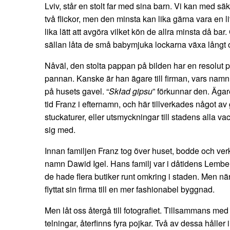
Lviv, står en stolt far med sina barn. Vi kan med säk
två flickor, men den minsta kan lika gärna vara en l
lika lätt att avgöra vilket kön de allra minsta då bar.
sällan låta de små babymjuka lockarna växa långt 
Nåväl, den stolta pappan på bilden har en resolut 
pannan. Kanske är han ägare till firman, vars namn 
på husets gavel. “
Skład gipsu
” förkunnar den. Ägar
tid Franz i efternamn, och här tillverkades något av
stuckaturer, eller utsmyckningar till stadens alla 
sig med.
Innan familjen Franz tog över huset, bodde och ver
namn Dawid Igel. Hans familj var i dåtidens Lember
de hade flera butiker runt omkring i staden. Men nä
flyttat sin firma till en mer fashionabel byggnad.
Men låt oss återgå till fotografiet. Tillsammans me
telningar, återfinns fyra pojkar. Två av dessa håller