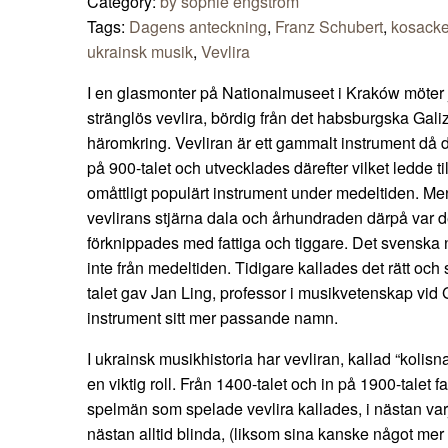
Category:
by sophie engström
Tags:
Dagens anteckning
,
Franz Schubert
,
kosacke
ukrainsk musik
,
Vevlira
I en glasmonter på Nationalmuseet i Kraków möter j
stränglös vevlira, bördig från det habsburgska Galizi
häromkring. Vevliran är ett gammalt instrument då
på 900-talet och utvecklades därefter vilket ledde til
omåttligt populärt instrument under medeltiden. Me
vevlirans stjärna dala och århundraden därpå var d
förknippades med fattiga och tiggare. Det svenska 
inte från medeltiden. Tidigare kallades det rätt och s
talet gav Jan Ling, professor i musikvetenskap vid 
instrument sitt mer passande namn.
I ukrainsk musikhistoria har vevliran, kallad “kolisna
en viktig roll. Från 1400-talet och in på 1900-talet f
spelmän som spelade vevlira kallades, i nästan va
nästan alltid blinda, (liksom sina kanske något me