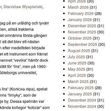
April 2026
(30)
r
,
Stanisław Wyspiański
,
March 2026
(31)
February 2026
(28)
January 2026
(31)
ag på en uråldrig och tyvärr
December 2025
(31)
en, alltså trakterna
November 2025
(30)
 det omnämns första gången
October 2025
(31)
l att det blev ett nästan
September 2025
(30)
n efter medeltiden började
August 2025
(31)
et ett instrument som främst
July 2025
(31)
namnet “vevlira” härrör dock
June 2025
(30)
lätt för “lira”, men på 1960-
May 2025
(31)
Göteborgs universitet,
April 2025
(30)
March 2025
(31)
February 2025
(28)
 lira” (Колісна ліра), spelat
January 2025
(31)
anns “lirnyky”, som de
December 2024
(31)
rje by. Dessa spelmän var
November 2024
(30)
r kända kollegor “kobzar” som