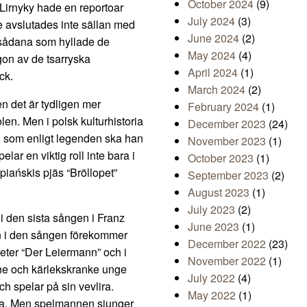
October 2024
(9)
Lirnyky hade en reportoar
July 2024
(3)
 avslutades inte sällan med
June 2024
(2)
 sådana som hyllade de
May 2024
(4)
gon av de tsarryska
April 2024
(1)
ck.
March 2024
(2)
en det är tydligen mer
February 2024
(1)
n. Men i polsk kulturhistoria
December 2023
(24)
, som enligt legenden ska han
November 2023
(1)
lar en viktig roll inte bara i
October 2023
(1)
iańskis pjäs “Bröllopet”
September 2023
(2)
August 2023
(1)
July 2023
(2)
i den sista sången i Franz
June 2023
(1)
en i den sången förekommer
December 2022
(23)
eter “Der Leiermann” och i
November 2022
(1)
sne och kärlekskranke unge
July 2022
(4)
h spelar på sin vevlira.
May 2022
(1)
sna. Men spelmannen sjunger