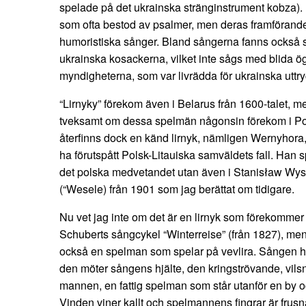
spelade på det ukrainska stränginstrument kobza). 
som ofta bestod av psalmer, men deras framförande
humoristiska sånger. Bland sångerna fanns också
ukrainska kosackerna, vilket inte sågs med blida ö
myndigheterna, som var livrädda för ukrainska uttry
“Lirnyky” förekom även i Belarus från 1600-talet, m
tveksamt om dessa spelmän någonsin förekom i Pole
återfinns dock en känd lirnyk, nämligen Wernyhora
ha förutspått Polsk-Litauiska samväldets fall. Han spe
det polska medvetandet utan även i Stanisław Wysp
(“Wesele) från 1901 som jag berättat om tidigare.
Nu vet jag inte om det är en lirnyk som förekommer 
Schuberts sångcykel “Winterreise” (från 1827), m
också en spelman som spelar på vevlira. Sången h
den möter sångens hjälte, den kringströvande, vil
mannen, en fattig spelman som står utanför en by oc
Vinden viner kallt och spelmannens fingrar är fru