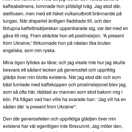
kaffeabstinens, lommade hon plötsligt iväg. Jag stod där,
stelfrusen, men med ett ilsket vulkanutbrott brännande på
tungan. När draperiet äntligen fladdrade till, och den
förlupna kaffeförsäljerskan uppenbarade sig, var det med en
gåva till mig. Fram sträckte hon ett poslinslejon. “A present
from Ukraine,” förkunnade hon på nästan lika bruten
engelska, som min ryska.
Mina ögon fylldes av tårar, och jag visste inte hur jag skulle
besvara ett sådant tecken på generositet och uppriktig
glädje över min blotta existens. När jag stod där och som
bäst fumlade med kaffekoppen och proslinslejonet blev jag,
som så ofta här, räddad av mannen som stod bakom mig i
kön. På frågan vad han ville ha svarade han: “Jag vill ha en
sådan där ‘a present from Ukraine'”.
Den där generositeten och uppriktiga glädjen över min
existens har väl egentligen inte försvunnit. Jag möter den,