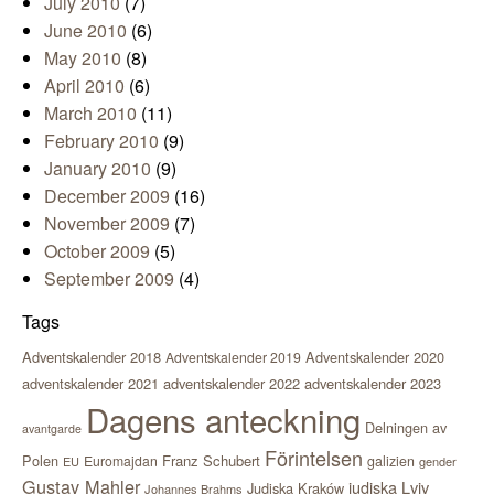
July 2010
(7)
June 2010
(6)
May 2010
(8)
April 2010
(6)
March 2010
(11)
February 2010
(9)
January 2010
(9)
December 2009
(16)
November 2009
(7)
October 2009
(5)
September 2009
(4)
Tags
Adventskalender 2018
Adventskalender 2020
Adventskalender 2019
adventskalender 2021
adventskalender 2022
adventskalender 2023
Dagens anteckning
Delningen av
avantgarde
Förintelsen
Polen
Franz Schubert
Euromajdan
galizien
EU
gender
Gustav Mahler
judiska Lviv
Judiska Kraków
Johannes Brahms