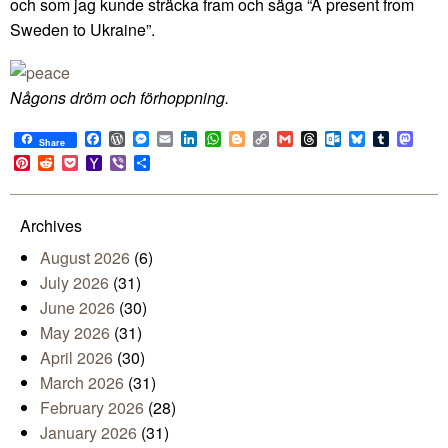
och som jag kunde sträcka fram och säga “A present from
Sweden to Ukraine”.
Någons dröm och förhoppning.
Facebook
WordPress
Messenger
Email
LinkedIn
WhatsApp
Blogger
Copy
Gmail
Threads
Outlook.com
Bluesky
Tumblr
Mast
Share
Link
Pinterest
Reddit
Pocket
Yahoo
Viber
Share
Mail
Archives
August 2026
(6)
July 2026
(31)
June 2026
(30)
May 2026
(31)
April 2026
(30)
March 2026
(31)
February 2026
(28)
January 2026
(31)