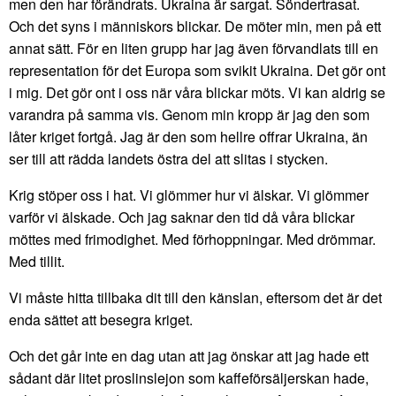
men den har förändrats. Ukraina är sargat. Söndertrasat.
Och det syns i människors blickar. De möter min, men på ett
annat sätt. För en liten grupp har jag även förvandlats till en
representation för det Europa som svikit Ukraina. Det gör ont
i mig. Det gör ont i oss när våra blickar möts. Vi kan aldrig se
varandra på samma vis. Genom min kropp är jag den som
låter kriget fortgå. Jag är den som hellre offrar Ukraina, än
ser till att rädda landets östra del att slitas i stycken.
Krig stöper oss i hat. Vi glömmer hur vi älskar. Vi glömmer
varför vi älskade. Och jag saknar den tid då våra blickar
möttes med frimodighet. Med förhoppningar. Med drömmar.
Med tillit.
Vi måste hitta tillbaka dit till den känslan, eftersom det är det
enda sättet att besegra kriget.
Och det går inte en dag utan att jag önskar att jag hade ett
sådant där litet proslinslejon som kaffeförsäljerskan hade,