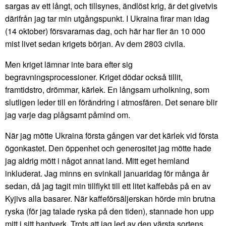
sargas av ett långt, och tillsynes, ändlöst krig, är det givetvis
därifrån jag tar min utgångspunkt. I Ukraina firar man idag
(14 oktober) försvararnas dag, och här har fler än 10 000
mist livet sedan krigets början. Av dem 2803 civila.
Men kriget lämnar inte bara efter sig
begravningsprocessioner. Kriget dödar också tillit,
framtidstro, drömmar, kärlek. En långsam urholkning, som
slutligen leder till en förändring i atmosfären. Det senare blir
jag varje dag plågsamt påmind om.
När jag mötte Ukraina första gången var det kärlek vid första
ögonkastet. Den öppenhet och generositet jag mötte hade
jag aldrig mött i något annat land. Mitt eget hemland
inkluderat. Jag minns en svinkall januaridag för många år
sedan, då jag tagit min tillflykt till ett litet kaffebås på en av
Kyjivs alla basarer. När kaffeförsäljerskan hörde min brutna
ryska (för jag talade ryska på den tiden), stannade hon upp
mitt i sitt hantverk. Trots att jag led av den värsta sortens