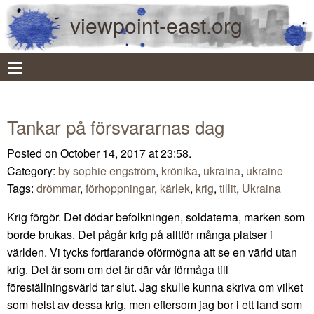
viewpoint-east.org
Tankar på försvararnas dag
Posted on October 14, 2017 at 23:58.
Category:
by sophie engström
,
krönika
,
ukraina
,
ukraine
Tags:
drömmar
,
förhoppningar
,
kärlek
,
krig
,
tillit
,
Ukraina
Krig förgör. Det dödar befolkningen, soldaterna, marken som
borde brukas. Det pågår krig på alltför många platser i
världen. Vi tycks fortfarande oförmögna att se en värld utan
krig. Det är som om det är där vår förmåga till
föreställningsvärld tar slut. Jag skulle kunna skriva om vilket
som helst av dessa krig, men eftersom jag bor i ett land som