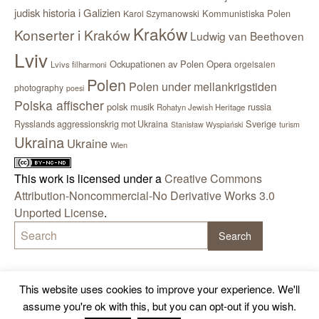
judisk historia i Galizien
Kommunistiska Polen
Karol Szymanowski
Kraków
Konserter i Kraków
Ludwig van Beethoven
Lviv
Ockupationen av Polen
Opera
orgelsalen
Lvivs filharmoni
Polen
Polen under mellankrigstiden
photography
poesi
Polska affischer
polsk musik
russia
Rohatyn Jewish Heritage
Sverige
Rysslands aggressionskrig mot Ukraina
Stanisław Wyspiański
turism
Ukraina
Ukraine
Wien
This work is licensed under a
Creative Commons
Attribution-Noncommercial-No Derivative Works 3.0
Unported License
.
This website uses cookies to improve your experience. We'll
assume you're ok with this, but you can opt-out if you wish.