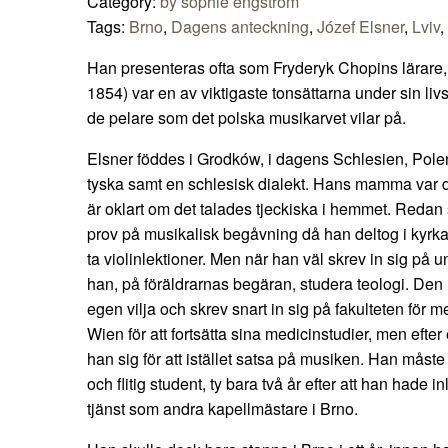
Category:
by sophie engström
Tags:
Brno
,
Dagens anteckning
,
Józef Elsner
,
Lviv
,
Han presenteras ofta som Fryderyk Chopins lärare,
1854) var en av viktigaste tonsättarna under sin livs
de pelare som det polska musikarvet vilar på.
Elsner föddes i Grodków, i dagens Schlesien, Pole
tyska samt en schlesisk dialekt. Hans mamma var d
är oklart om det talades tjeckiska i hemmet. Reda
prov på musikalisk begåvning då han deltog i kyrka
ta violinlektioner. Men när han väl skrev in sig på 
han, på föräldrarnas begäran, studera teologi. De
egen vilja och skrev snart in sig på fakulteten för me
Wien för att fortsätta sina medicinstudier, men efte
han sig för att istället satsa på musiken. Han måst
och flitig student, ty bara två år efter att han hade in
tjänst som andra kapellmästare i Brno.