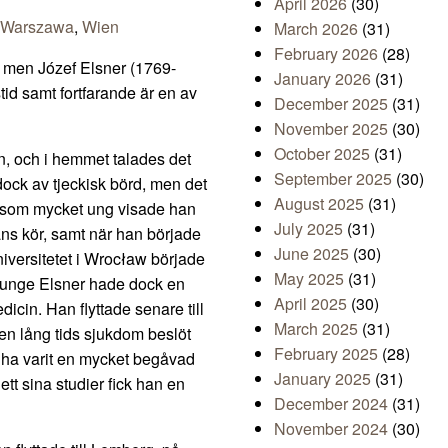
April 2026
(30)
Warszawa
,
Wien
March 2026
(31)
February 2026
(28)
 men Józef Elsner (1769-
January 2026
(31)
tid samt fortfarande är en av
December 2025
(31)
November 2025
(30)
October 2025
(31)
n, och i hemmet talades det
September 2025
(30)
ock av tjeckisk börd, men det
August 2025
(31)
n som mycket ung visade han
July 2025
(31)
ns kör, samt när han började
June 2025
(30)
universitetet i Wrocław började
May 2025
(31)
n unge Elsner hade dock en
April 2025
(30)
dicin. Han flyttade senare till
March 2025
(31)
r en lång tids sjukdom beslöt
February 2025
(28)
e ha varit en mycket begåvad
January 2025
(31)
lett sina studier fick han en
December 2024
(31)
November 2024
(30)