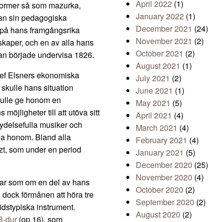
April 2022
(1)
former så som mazurka,
January 2022
(1)
an sin pedagogiska
December 2021
(24)
 på hans framgångsrika
November 2021
(2)
nskaper, och en av alla hans
October 2021
(2)
an började undervisa 1826.
August 2021
(1)
Józef Elsners ekonomiska
July 2021
(2)
skulle hans situation
June 2021
(1)
kulle ge honom en
May 2021
(5)
öjligheter till att utöva sitt
April 2021
(4)
etydelsefulla musiker och
March 2021
(4)
ffa honom. Bland alla
February 2021
(4)
zt, som under en period
January 2021
(5)
December 2020
(25)
November 2020
(4)
rkar som om en del av hans
October 2020
(2)
g dock förmånen att höra tre
September 2020
(2)
idstypiska instrument.
August 2020
(2)
 B-dur
(op 16), som