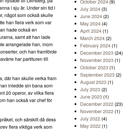
n flyttade till Lemberg, på
October 2024
(9)
na i sju år. Under sin tid i
July 2024
(3)
ur, något som också skulle
June 2024
(2)
tte han flera verk som var
May 2024
(4)
 Han hade också en
April 2024
(1)
murarna, samt att han lade
March 2024
(2)
mte arrangerade han, inom
February 2024
(1)
onserter, och han framförde
December 2023
(24)
ärre har partituren till
November 2023
(1)
October 2023
(1)
September 2023
(2)
a, där han skulle verka fram
August 2023
(1)
 han inledde sin bana som
July 2023
(2)
t 20 operor, av vilka flera
June 2023
(1)
om han också var chef för
December 2022
(23)
November 2022
(1)
July 2022
(4)
pråket, och särskilt då dess
May 2022
(1)
ev flera viktiga verk som