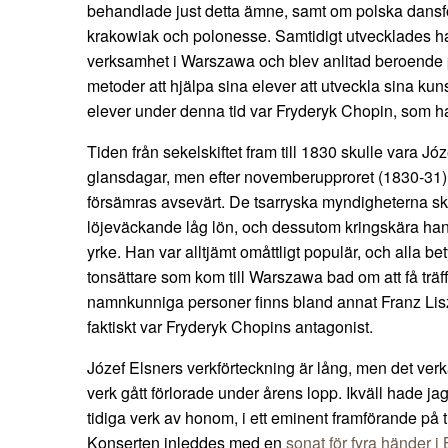
behandlade just detta ämne, samt om polska dans
krakowiak och polonesse. Samtidigt utvecklades h
verksamhet i Warszawa och blev anlitad beroende
metoder att hjälpa sina elever att utveckla sina ku
elever under denna tid var Fryderyk Chopin, som h
Tiden från sekelskiftet fram till 1830 skulle vara 
glansdagar, men efter novemberupproret (1830-31) 
försämras avsevärt. De tsarryska myndigheterna s
löjeväckande låg lön, och dessutom kringskära hans m
yrke. Han var alltjämt omåttligt populär, och alla b
tonsättare som kom till Warszawa bad om att få trä
namnkunniga personer finns bland annat Franz Lis
faktiskt var Fryderyk Chopins antagonist.
Józef Elsners verkförteckning är lång, men det ve
verk gått förlorade under årens lopp. Ikväll hade ja
tidiga verk av honom, i ett eminent framförande på t
Konserten inleddes med en
sonat för fyra händer i