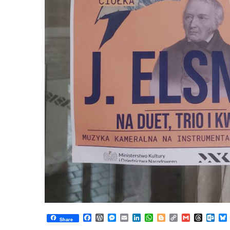
Facebook
WordPress
Messenger
Email
LinkedIn
WhatsApp
Blogger
Copy
Gmail
Thread
Out
Share
Link