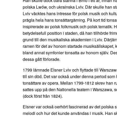
Han skulle dock bara stanna i Brno i ett år, innan ha
polska Lwów, och ukrainska Lviv. Där skulle han stan
Lviv väcktes hans intresse för polsk musik och kult
prägla hela hans tonsättargärning. På kort tid tonsa
inspirerade av polsk folkmusik och polsk tematik.
betydelsefull position i staden, då han tillhörde fri
grund till den musikaliska akademien i Lviv. Därjä
ramen för det av honom startade musiksällskapet, k
bland annat symfonier tonsatta av honom själv. Dessv
dessa gått förlorade.
1799 lämnade Elsner Lviv och flyttade till Warszaw
till sin död. Det var också under denna period som
tonsättare av opera. Mellan 1799-1812 skrev han run
sattes upp på den Nationella teatern i Warszawa, s
(dock först från 1824).
Elsner var också oerhört fascinerad av det polska s
melodi och hur det kunde användas i musik. Han skr