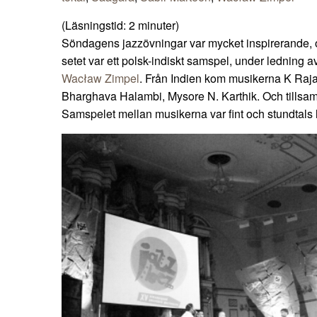
(Läsningstid:
2
minuter)
Söndagens jazzövningar var mycket inspirerande, o
setet var ett polsk-indiskt samspel, under ledning a
Wacław Zimpel
. Från Indien kom musikerna K Raj
Bharghava Halambi, Mysore N. Karthik. Och tillsa
Samspelet mellan musikerna var fint och stundtals l