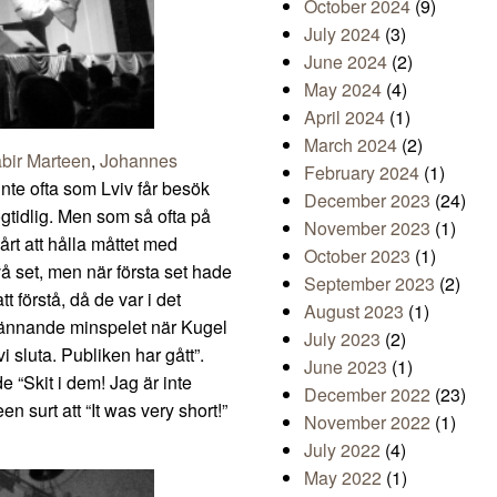
October 2024
(9)
July 2024
(3)
June 2024
(2)
May 2024
(4)
April 2024
(1)
March 2024
(2)
bir Marteen
,
Johannes
February 2024
(1)
 inte ofta som Lviv får besök
December 2023
(24)
gtidlig. Men som så ofta på
November 2023
(1)
årt att hålla måttet med
October 2023
(1)
vå set, men när första set hade
September 2023
(2)
t förstå, då de var i det
August 2023
(1)
spännande minspelet när Kugel
July 2023
(2)
i sluta. Publiken har gått”.
June 2023
(1)
 “Skit i dem! Jag är inte
December 2022
(23)
n surt att “It was very short!”
November 2022
(1)
July 2022
(4)
May 2022
(1)