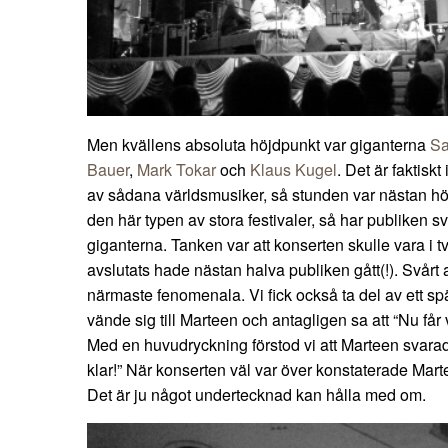
Men kvällens absoluta höjdpunkt var giganterna
Sa
Bauer
,
Mark Tokar
och
Klaus Kugel
. Det är faktiskt
av sådana världsmusiker, så stunden var nästan hö
den här typen av stora festivaler, så har publiken sv
giganterna. Tanken var att konserten skulle vara i t
avslutats hade nästan halva publiken gått(!). Svårt at
närmaste fenomenala. Vi fick också ta del av ett 
vände sig till Marteen och antagligen sa att “Nu får v
Med en huvudryckning förstod vi att Marteen svarade
klar!” När konserten väl var över konstaterade Martee
Det är ju något undertecknad kan hålla med om.