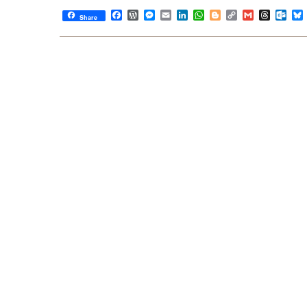
Facebook
WordPress
Messenger
Email
LinkedIn
WhatsApp
Blogger
Copy
Gmail
Thread
Out
Share
Link