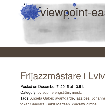
viewpoint-ea
Frijazzmästare i Lviv
Posted on December 7, 2015 at 13:51.
Category:
by sophie engström
,
music
Tags:
Angela Gaber
,
avantgarde
,
jazz bez
,
Johanne
tokar
,
Saagara
,
Sabir Marteen
,
Wacław Zimpel