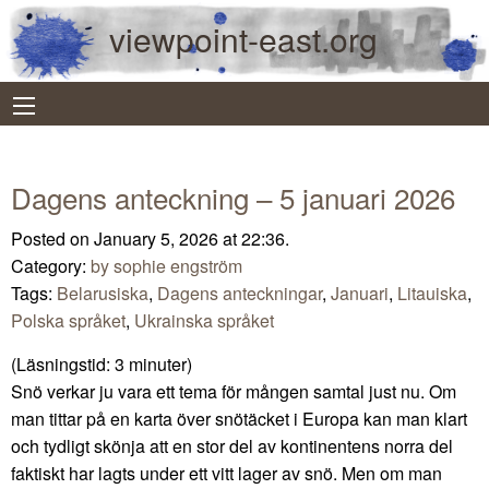
viewpoint-east.org
Dagens anteckning – 5 januari 2026
Posted on January 5, 2026 at 22:36.
Category:
by sophie engström
Tags:
Belarusiska
,
Dagens anteckningar
,
Januari
,
Litauiska
,
Polska språket
,
Ukrainska språket
(Läsningstid:
3
minuter)
Snö verkar ju vara ett tema för mången samtal just nu. Om
man tittar på en karta över snötäcket i Europa kan man klart
och tydligt skönja att en stor del av kontinentens norra del
faktiskt har lagts under ett vitt lager av snö. Men om man