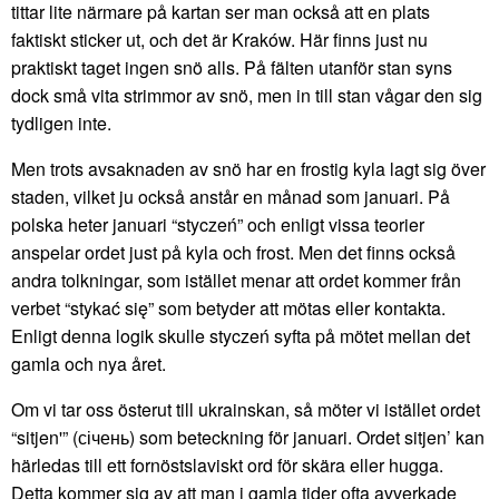
tittar lite närmare på kartan ser man också att en plats
faktiskt sticker ut, och det är Kraków. Här finns just nu
praktiskt taget ingen snö alls. På fälten utanför stan syns
dock små vita strimmor av snö, men in till stan vågar den sig
tydligen inte.
Men trots avsaknaden av snö har en frostig kyla lagt sig över
staden, vilket ju också anstår en månad som januari. På
polska heter januari “styczeń” och enligt vissa teorier
anspelar ordet just på kyla och frost. Men det finns också
andra tolkningar, som istället menar att ordet kommer från
verbet “stykać się” som betyder att mötas eller kontakta.
Enligt denna logik skulle styczeń syfta på mötet mellan det
gamla och nya året.
Om vi tar oss österut till ukrainskan, så möter vi istället ordet
“sitjen'” (січень) som beteckning för januari. Ordet sitjen’ kan
härledas till ett fornöstslaviskt ord för skära eller hugga.
Detta kommer sig av att man i gamla tider ofta avverkade