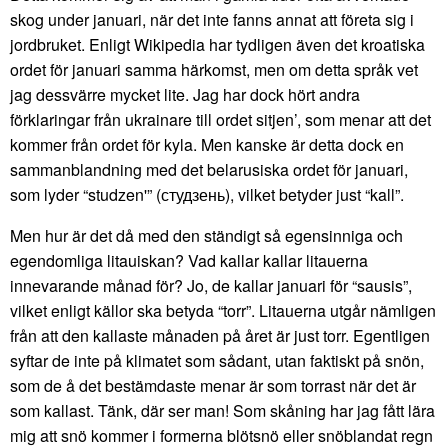
skog under januari, när det inte fanns annat att företa sig i
jordbruket. Enligt Wikipedia har tydligen även det kroatiska
ordet för januari samma härkomst, men om detta språk vet
jag dessvärre mycket lite. Jag har dock hört andra
förklaringar från ukrainare till ordet sitjen’, som menar att det
kommer från ordet för kyla. Men kanske är detta dock en
sammanblandning med det belarusiska ordet för januari,
som lyder “studzen'” (студзень), vilket betyder just “kall”.
Men hur är det då med den ständigt så egensinniga och
egendomliga litauiskan? Vad kallar kallar litauerna
innevarande månad för? Jo, de kallar januari för “sausis”,
vilket enligt källor ska betyda “torr”. Litauerna utgår nämligen
från att den kallaste månaden på året är just torr. Egentligen
syftar de inte på klimatet som sådant, utan faktiskt på snön,
som de å det bestämdaste menar är som torrast när det är
som kallast. Tänk, där ser man! Som skåning har jag fått lära
mig att snö kommer i formerna blötsnö eller snöblandat regn