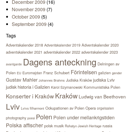
December 2009
(16)
November 2009
(7)
October 2009
(5)
September 2009
(4)
Tags
Adventskalender 2018
Adventskalender 2020
Adventskalender 2019
adventskalender 2021
adventskalender 2022
adventskalender 2023
Dagens anteckning
Delningen av
avantgarde
Förintelsen
Polen
Franz Schubert
Euromajdan
galizien
EU
gender
Gustav Mahler
judiska Lviv
Judiska Kraków
Johannes Brahms
judisk historia i Galizien
Kommunistiska Polen
Karol Szymanowski
Kraków
Konserter i Kraków
Ludwig van Beethoven
Lviv
Ockupationen av Polen
Opera
orgelsalen
Lvivs filharmoni
Polen
Polen under mellankrigstiden
photography
poesi
Polska affischer
polsk musik
russia
Rohatyn Jewish Heritage