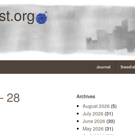
st.org
Journal
Swedish
– 28
Archives
August 2026
(5)
July 2026
(31)
June 2026
(30)
May 2026
(31)