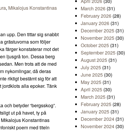
April 2026
(30)
ura
,
Mikalojus Konstantinas
March 2026
(31)
February 2026
(28)
January 2026
(31)
December 2025
(31)
an upp. Den tittar sig snabbt
November 2025
(30)
ga grästuvorna som följer
October 2025
(31)
ka färger konstaterar mot det
September 2025
(30)
i en ljusgrå ton. Dessa berg
August 2025
(31)
 sedan. Men trots att de med
July 2025
(31)
 som nykomlingar, då deras
June 2025
(30)
e riktigt bestämt sig för att
May 2025
(31)
t jordklots alla epoker. Tänk
April 2025
(30)
March 2025
(31)
February 2025
(28)
ska och betyder “bergsskog”.
January 2025
(31)
sligt ut på havet, ty på
December 2024
(31)
en Mikalojus Konstantinas
November 2024
(30)
ymfoniskt poem med titeln