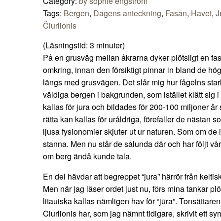
Category:
by sophie engström
Tags:
Bergen
,
Dagens anteckning
,
Fasan
,
Havet
,
J
Čiurlionis
(Läsningstid:
3
minuter)
På en grusväg mellan åkrarna dyker plötsligt en fas
omkring, innan den försiktigt pinnar in bland de hö
längs med grusvägen. Det slår mig hur fågelns star
väldiga bergen i bakgrunden, som istället klätt sig 
kallas för jura och bildades för 200-100 miljoner år
rätta kan kallas för uråldriga, förefaller de nästan
ljusa fysionomier skjuter ut ur naturen. Som om de int
stanna. Men nu står de sålunda där och har följt vår
om berg ändå kunde tala.
En del hävdar att begreppet “jura” härrör från kelti
Men när jag läser ordet just nu, förs mina tankar plöt
litauiska kallas nämligen hav för “jūra”. Tonsättar
Ciurlionis har, som jag nämnt tidigare, skrivit ett s