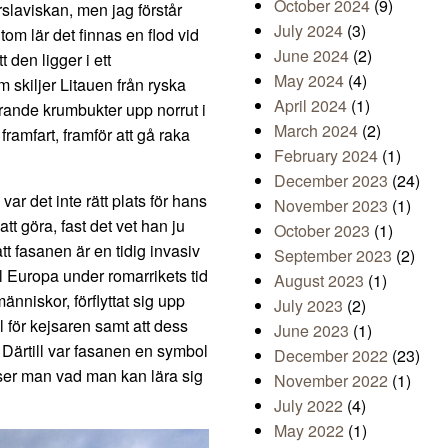
October 2024
(9)
urslaviskan, men jag förstår
July 2024
(3)
tom lär det finnas en flod vid
June 2024
(2)
 den ligger i ett
May 2024
(4)
 skiljer Litauen från ryska
April 2024
(1)
rande krumbukter upp norrut i
March 2024
(2)
framfart, framför att gå raka
February 2024
(1)
December 2023
(24)
 var det inte rätt plats för hans
November 2023
(1)
tt göra, fast det vet han ju
October 2023
(1)
tt fasanen är en tidig invasiv
September 2023
(2)
l Europa under romarrikets tid
August 2023
(1)
nniskor, förflyttat sig upp
July 2023
(2)
 för kejsaren samt att dess
June 2023
(1)
. Därtill var fasanen en symbol
December 2022
(23)
 ser man vad man kan lära sig
November 2022
(1)
July 2022
(4)
May 2022
(1)