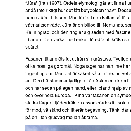
“Jūra” (från 1907). Ordets etymologi går att finna i 
ändå inte riktigt hur det fått betydelsen “hav”. Dessu
namn Jūra i Litauen. Man tror att den kallas så för att
våtmarksområde. Jūra är en biflod till Nemunas, som
Kaliningrad, och den ringlar sig sedan med fascine
Litauen. Den verkar helt enkelt föredra att kröka sin 
spåret.
Fasanen tittar plötsligt ut från sin grästuva. Tydligen
olika höstliga göromål. Noga taget har han inte här a
ingenting om. Men det är säkert så att ni redan vet a
art. Den härstammar tydligen från Asien och kom til
och har sedan på egen hand, eller ibland hjälp av mä
och över hela Europa. I Kina var fasanen en symbol
starka färger i fjäderdräkten associerades till solen
för mod, välstånd och litterär begåvning. Tänk, där
på en liten grusväg mellan åkrarna.