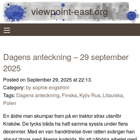
viewpoint-east.org
Dagens anteckning – 29 september
2025
Posted on September 29, 2025 at 22:13.
Category:
by sophie engström
Tags:
Dagens anteckning
,
Finska
,
Kyjiv Rus
,
Litauiska
,
Polen
En äldre man skumpar fram på en traktor strax utanför
Kraków. De tycks båda ha haft samma syssla under flera
decennier. Med en van handrörelse över ratten svänger han
abrupt längs med åkerns kortsida, för att påbörja arbetet med