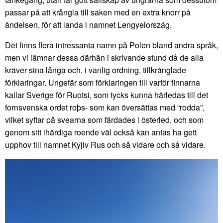
passar på att krångla till saken med en extra knorr på
ändelsen, för att landa i namnet Lengyelország.
Det finns flera intressanta namn på Polen bland andra språk,
men vi lämnar dessa därhän i skrivande stund då de alla
kräver sina långa och, i vanlig ordning, tillkrånglade
förklaringar. Ungefär som förklaringen till varför finnarna
kallar Sverige för Ruotsi, som tycks kunna härledas till det
fornsvenska ordet roþs- som kan översättas med “rodda”,
vilket syftar på svearna som färdades i österled, och som
genom sitt ihärdiga roende väl också kan antas ha gett
upphov till namnet Kyjiv Rus och så vidare och så vidare.