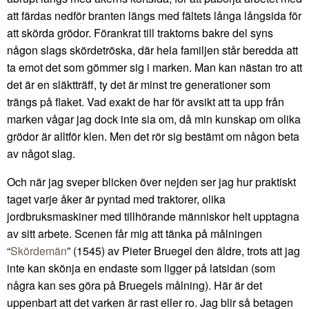
att färdas nedför branten längs med fältets långa långsida för
att skörda grödor. Förankrat till traktorns bakre del syns
någon slags skördetröska, där hela familjen står beredda att
ta emot det som gömmer sig i marken. Man kan nästan tro att
det är en släktträff, ty det är minst tre generationer som
trängs på flaket. Vad exakt de har för avsikt att ta upp från
marken vågar jag dock inte sia om, då min kunskap om olika
grödor är alltför klen. Men det rör sig bestämt om någon beta
av något slag.
Och när jag sveper blicken över nejden ser jag hur praktiskt
taget varje åker är pyntad med traktorer, olika
jordbruksmaskiner med tillhörande människor helt upptagna
av sitt arbete. Scenen får mig att tänka på målningen
“
Skördemän
” (1545) av Pieter Bruegel den äldre, trots att jag
inte kan skönja en endaste som ligger på latsidan (som
några kan ses göra på Bruegels målning). Här är det
uppenbart att det varken är rast eller ro. Jag blir så betagen