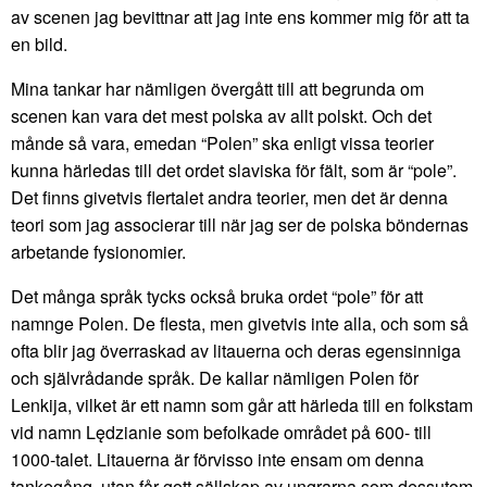
av scenen jag bevittnar att jag inte ens kommer mig för att ta
en bild.
Mina tankar har nämligen övergått till att begrunda om
scenen kan vara det mest polska av allt polskt. Och det
månde så vara, emedan “Polen” ska enligt vissa teorier
kunna härledas till det ordet slaviska för fält, som är “pole”.
Det finns givetvis flertalet andra teorier, men det är denna
teori som jag associerar till när jag ser de polska böndernas
arbetande fysionomier.
Det många språk tycks också bruka ordet “pole” för att
namnge Polen. De flesta, men givetvis inte alla, och som så
ofta blir jag överraskad av litauerna och deras egensinniga
och självrådande språk. De kallar nämligen Polen för
Lenkija, vilket är ett namn som går att härleda till en folkstam
vid namn Lędzianie som befolkade området på 600- till
1000-talet. Litauerna är förvisso inte ensam om denna
tankegång, utan får gott sällskap av ungrarna som dessutom