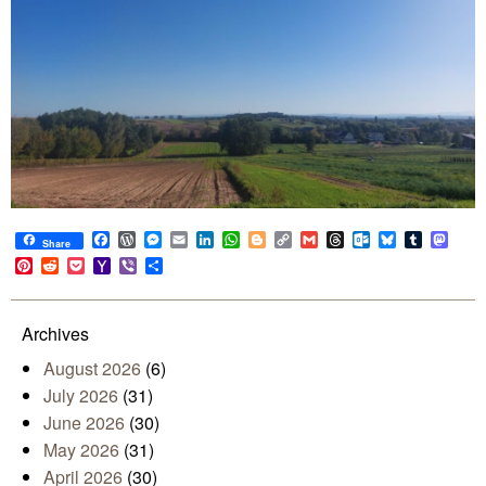
Facebook
WordPress
Messenger
Email
LinkedIn
WhatsApp
Blogger
Copy
Gmail
Threads
Outlook.com
Bluesky
Tumblr
Mast
Share
Link
Pinterest
Reddit
Pocket
Yahoo
Viber
Share
Mail
Archives
August 2026
(6)
July 2026
(31)
June 2026
(30)
May 2026
(31)
April 2026
(30)