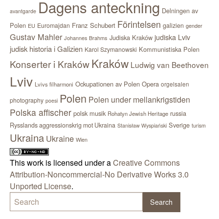
Dagens anteckning
Delningen av
avantgarde
Förintelsen
Polen
Franz Schubert
Euromajdan
galizien
EU
gender
Gustav Mahler
judiska Lviv
Judiska Kraków
Johannes Brahms
judisk historia i Galizien
Kommunistiska Polen
Karol Szymanowski
Kraków
Konserter i Kraków
Ludwig van Beethoven
Lviv
Ockupationen av Polen
Opera
orgelsalen
Lvivs filharmoni
Polen
Polen under mellankrigstiden
photography
poesi
Polska affischer
polsk musik
russia
Rohatyn Jewish Heritage
Sverige
Rysslands aggressionskrig mot Ukraina
Stanisław Wyspiański
turism
Ukraina
Ukraine
Wien
This work is licensed under a
Creative Commons
Attribution-Noncommercial-No Derivative Works 3.0
Unported License
.