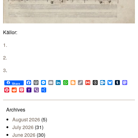
Källor:
1.
2.
3
.
Facebook
WordPress
Messenger
Email
LinkedIn
WhatsApp
Blogger
Copy
Gmail
Threads
Outlook.com
Bluesky
Tumblr
Mast
Share
Link
Pinterest
Reddit
Pocket
Yahoo
Viber
Share
Mail
Archives
August 2026
(5)
July 2026
(31)
June 2026
(30)