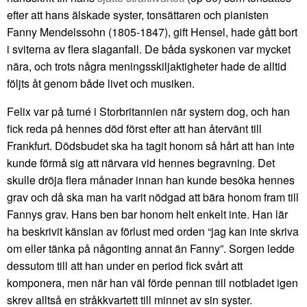
efter att hans älskade syster, tonsättaren och pianisten
Fanny Mendelssohn (1805-1847), gift Hensel, hade gått bort
i sviterna av flera slaganfall. De båda syskonen var mycket
nära, och trots några meningsskiljaktigheter hade de alltid
följts åt genom både livet och musiken.
Felix var på turné i Storbritannien när systern dog, och han
fick reda på hennes död först efter att han återvänt till
Frankfurt. Dödsbudet ska ha tagit honom så hårt att han inte
kunde förmå sig att närvara vid hennes begravning. Det
skulle dröja flera månader innan han kunde besöka hennes
grav och då ska man ha varit nödgad att bära honom fram till
Fannys grav. Hans ben bar honom helt enkelt inte. Han lär
ha beskrivit känslan av förlust med orden “jag kan inte skriva
om eller tänka på någonting annat än Fanny”. Sorgen ledde
dessutom till att han under en period fick svårt att
komponera, men när han väl förde pennan till notbladet igen
skrev alltså en stråkkvartett till minnet av sin syster.