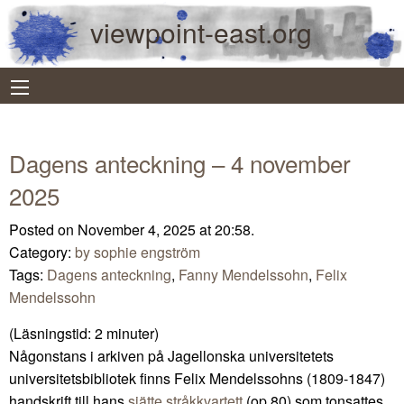
viewpoint-east.org
Dagens anteckning – 4 november
2025
Posted on November 4, 2025 at 20:58.
Category:
by sophie engström
Tags:
Dagens anteckning
,
Fanny Mendelssohn
,
Felix
Mendelssohn
(Läsningstid:
2
minuter)
Någonstans i arkiven på Jagellonska universitetets
universitetsbibliotek finns Felix Mendelssohns (1809-1847)
handskrift till hans
sjätte stråkkvartett
(op 80) som tonsattes