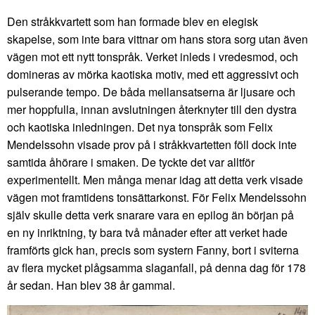
Den stråkkvartett som han formade blev en elegisk
skapelse, som inte bara vittnar om hans stora sorg utan även
vägen mot ett nytt tonspråk. Verket inleds i vredesmod, och
domineras av mörka kaotiska motiv, med ett aggressivt och
pulserande tempo. De båda mellansatserna är ljusare och
mer hoppfulla, innan avslutningen återknyter till den dystra
och kaotiska inledningen. Det nya tonspråk som Felix
Mendelssohn visade prov på i stråkkvartetten föll dock inte
samtida åhörare i smaken. De tyckte det var alltför
experimentellt. Men många menar idag att detta verk visade
vägen mot framtidens tonsättarkonst. För Felix Mendelssohn
själv skulle detta verk snarare vara en epilog än början på
en ny inriktning, ty bara två månader efter att verket hade
framförts gick han, precis som systern Fanny, bort i sviterna
av flera mycket plågsamma slaganfall, på denna dag för 178
år sedan. Han blev 38 år gammal.