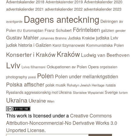
Adventskalender 2018
Adventskalender 2020
Adventskalender 2019
adventskalender 2021
adventskalender 2022
adventskalender 2023
Dagens anteckning
Delningen av
avantgarde
Förintelsen
Polen
Franz Schubert
Euromajdan
galizien
EU
gender
Gustav Mahler
judiska Lviv
Judiska Kraków
Johannes Brahms
judisk historia i Galizien
Kommunistiska Polen
Karol Szymanowski
Kraków
Konserter i Kraków
Ludwig van Beethoven
Lviv
Ockupationen av Polen
Opera
orgelsalen
Lvivs filharmoni
Polen
Polen under mellankrigstiden
photography
poesi
Polska affischer
polsk musik
russia
Rohatyn Jewish Heritage
Sverige
Rysslands aggressionskrig mot Ukraina
Stanisław Wyspiański
turism
Ukraina
Ukraine
Wien
This work is licensed under a
Creative Commons
Attribution-Noncommercial-No Derivative Works 3.0
Unported License
.