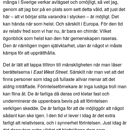
många i Sverige verkar avlägset och omöjligt, så vet jag,
genom att jag bor på en plats som sett detta våld, att just det
här – att vi börjar slita varandra i stycken – är möjligt. Det
kan hända när som helst. Och särskilt i Europa. För den tid
av relativ fred som vi har nu, är bara en chimär. Vilket
ögonblick som helst kan den här gemenskapen raseras.
Den är nämligen ingen självklarhet, utan är något vi måste
kämpa för att upprätthålla.
Det är lätt att tappa tilltron till mänskligheten när man läser
berättelserna i
East West Street
. Särskilt när man vet att det
finns personer som idag på fullaste allvar menar att det
aldrig inträffade. Förintelseförnekare är inga lustiga troll man
kan flina åt. De är farliga då deras ord kletar fast och
underminerar de uppenbara bevis på att förintelsen
verkligen skedde. De är farliga för att de möjliggör att något
sådant kan ske igen. I den tid vi lever i idag är det extra
farligt att relativisera, och i synnerhet förintelsen. Just idag är
det dessutom extra viktigt att blottalägga dem som