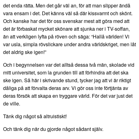
det enda rätta. Men det går väl an, för att man slipper ändå
vara ensam i det. Det känns väl så där kissvarmt och skönt.
Och kanske har det för oss svenskar mest att göra med att
det är förbaskat mycket skönare att sjunka ner i TV-soffan,
än att verkligen lyfta på röven och säga: “Hallå världen! Vi
var usla, simpla rövslickare under andra världskriget, men låt
det aldrig ske igen!”
Och i begynnelsen var det alltså dessa två män, skolade vid
mitt universitet, som la grunden till att förhindra att det ska
ske igen. Så här i skrivande stund, tycker jag att vi är riktigt
dåliga på att förvalta deras arv. Vi gör oss inte förtjänta av
deras försök att skapa en tryggare värld. För det var just det
de ville.
Tänk dig något så altruistiskt!
Och tänk dig när du gjorde något sådant själv.