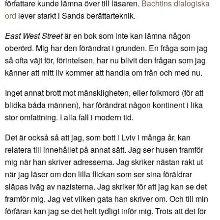
författare kunde lämna över till läsaren.
Bachtins dialogiska
ord
lever starkt i Sands berättarteknik.
East West Street
är en bok som inte kan lämna någon
oberörd. Mig har den förändrat i grunden. En fråga som jag
så ofta väjt för, förintelsen, har nu blivit den frågan som jag
känner att mitt liv kommer att handla om från och med nu.
Inget annat brott mot mänskligheten, eller folkmord (för att
blidka båda männen), har förändrat någon kontinent i lika
stor omfattning. I alla fall i modern tid.
Det är också så att jag, som bott i Lviv i många år, kan
relatera till innehållet på annat sätt. Jag ser husen framför
mig när han skriver adresserna. Jag skriker nästan rakt ut
när jag läser om den lilla flickan som ser sina föräldrar
släpas iväg av nazisterna. Jag skriker för att jag kan se det
framför mig. Jag vet vilken gata han skriver om. Och till min
förfäran kan jag se det helt tydligt inför mig. Trots att det för