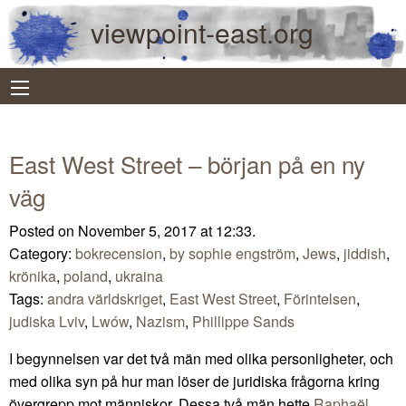
viewpoint-east.org
East West Street – början på en ny
väg
Posted on November 5, 2017 at 12:33.
Category:
bokrecension
,
by sophie engström
,
Jews
,
jiddish
,
krönika
,
poland
,
ukraina
Tags:
andra världskriget
,
East West Street
,
Förintelsen
,
judiska Lviv
,
Lwów
,
Nazism
,
Phillippe Sands
I begynnelsen var det två män med olika personligheter, och
med olika syn på hur man löser de juridiska frågorna kring
övergrepp mot människor. Dessa två män hette
Raphaël