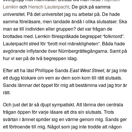
Lemkin
och
Hersch Lauterpacht
. De gick på samma
universitet. På det universitet jag nu arbetar på. De hade
samma föreläsare, men landade ändå i olika slutsatser. Ska
man se till individen eller gruppen? det var frågan de
brottades med. Lemkin förespråkade begreppet “folkmord”.
Lauterpacht stred för “brott mot mänskligheten”. Båda hade
avgörande inflytande över Nürnbergrättegångarna. Samt på
hur vi ser på de två begreppen idag.
Efter att ha läst Phillippe Sands
East West Street
, är jag inte
ett dugg klokare om vem av dem som kom till rätt slutsats.
Sands lämnar det öppet för mig att bestämma vad jag tror är
rätt.
Och just det är så djupt sympatiskt. Att lämna den centrala
frågan öppen för varje läsare att dra sin slutsats. Trots
svärtan i ämnet sprider sig en värme genom mig. Sands ger
ett förtroende till mig. Något som jag inte trodde att någon