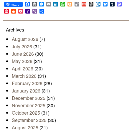
Facebook
WordPress
Messenger
Email
LinkedIn
WhatsApp
Blogger
Copy
Gmail
Threads
Outlook.com
Bluesky
Tumblr
Mast
Share
Link
Pinterest
Reddit
Pocket
Yahoo
Viber
Share
Mail
Archives
August 2026
(7)
July 2026
(31)
June 2026
(30)
May 2026
(31)
April 2026
(30)
March 2026
(31)
February 2026
(28)
January 2026
(31)
December 2025
(31)
November 2025
(30)
October 2025
(31)
September 2025
(30)
August 2025
(31)