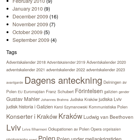
February 2010
(9)
January 2010
(9)
December 2009
(16)
November 2009
(7)
October 2009
(5)
September 2009
(4)
Tags
Adventskalender 2018
Adventskalender 2020
Adventskalender 2019
adventskalender 2021
adventskalender 2022
adventskalender 2023
Dagens anteckning
Delningen av
avantgarde
Förintelsen
Polen
Franz Schubert
Euromajdan
galizien
EU
gender
Gustav Mahler
judiska Lviv
Judiska Kraków
Johannes Brahms
judisk historia i Galizien
Kommunistiska Polen
Karol Szymanowski
Kraków
Konserter i Kraków
Ludwig van Beethoven
Lviv
Ockupationen av Polen
Opera
orgelsalen
Lvivs filharmoni
Polen
Polen under mellankrigstiden
photography
poesi