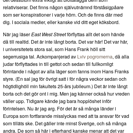
relativiserar. Det finns någon självutnämnd förståsigpåare
som ser konspirationer i varje hörn. Och de finns där med
dig. I sociala medier, eller kanske vid ditt eget köksbord.
När jag läser
East West Street
förflyttas allt det som hände
då till realtid. Det är inte långt borta. Det var här! Det var här,
i universitetets stora sal, som Hans Frank höll sitt
segerrusiga tal. Ackompanjerad av
Lviv pogromerna
, då alla
judar förflyttades in till gettot och sedan till fullkomligt
förintande i något av alla läger som fanns inom Hans Franks
styre. (En sal jag för övrigt satt i för några veckor sedan och
högtidlighöll min fakultets 25-års jubileum.) Det är inte långt
borta och det gör ont i mig. Men jag känner också hur vreden
väller upp. Tidigare kände jag bara hopplöshet inför
förintelsen. Nu är jag arg. För det är så många länder i
Europa som fortfarande misslyckas med att ta ansvar för vad
som tilläts ske. Det gäller inte minst Sverige, och så många
andra. De som så här i efterhand kanske menar att det var