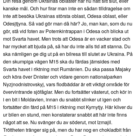
Din resa genom Ukrainas oblaster har nu nått sitt slut, eller
kanske mål. Och hur firar man inte en sådan tilldragelse om
inte att besöka Ukrainas största oblast, Odesa oblast, eller
Odesjtjyna. Så vad gör man då här? Jo, man kan, som du nu
gör, stå vid foten av Potemkintrappan i Odesa och blicka ut
mot Svarta havet. Men trots att Odesa är en vacker stad och
har mycket att bjuda på, så har du inte alls tid att stanna. Du
ska nämligen ge dig ut på en bilresa till slutet av Ukraina. På
den skumpiga vägen M15 ska du färdas jämsides med
Svarta havet i riktning mot Rumänien. Du ska passa Majaky
och köra över Dnister och vidare genom nationalparken
Nyzjnodnistrovskyj, vars flodbäddar är ett viktigt område för
övervintrande sjöfåglar. Men du fortsätter västerut, och kör in
i en bit i Moldavien, innan du snabbt slinker ut igen och
fortsätter din färd på M15 i riktning mot Kyrnytjy. Här kliver du
ur bilen en stund, men konstaterar snabbt att här inte finns
något att se. Nu svänger du av söderut, mot Izmajil.
Tröttheten tränger sig på, men du har nog en chokladbit från