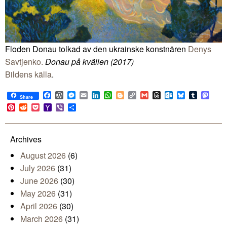
Floden Donau tolkad av den ukrainske konstnären
Denys
Savtjenko.
Donau på kvällen (2017)
Bildens källa
.
Facebook
WordPress
Messenger
Email
LinkedIn
WhatsApp
Blogger
Copy
Gmail
Threads
Outlook.com
Bluesky
Tumblr
Mast
Share
Link
Pinterest
Reddit
Pocket
Yahoo
Viber
Share
Mail
Archives
August 2026
(6)
July 2026
(31)
June 2026
(30)
May 2026
(31)
April 2026
(30)
March 2026
(31)