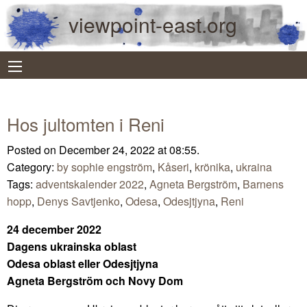
viewpoint-east.org
Hos jultomten i Reni
Posted on December 24, 2022 at 08:55.
Category:
by sophie engström
,
Kåseri
,
krönika
,
ukraina
Tags:
adventskalender 2022
,
Agneta Bergström
,
Barnens
hopp
,
Denys Savtjenko
,
Odesa
,
Odesjtjyna
,
Reni
24 december 2022
Dagens ukrainska oblast
Odesa oblast eller Odesjtjyna
Agneta Bergström och Novy Dom