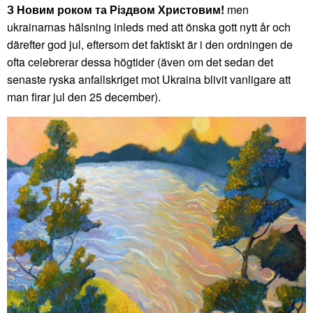
З Новим роком та Різдвом Христовим!
men
ukrainarnas hälsning inleds med att önska gott nytt år och
därefter god jul, eftersom det faktiskt är i den ordningen de
ofta celebrerar dessa högtider (även om det sedan det
senaste ryska anfallskriget mot Ukraina blivit vanligare att
man firar jul den 25 december).