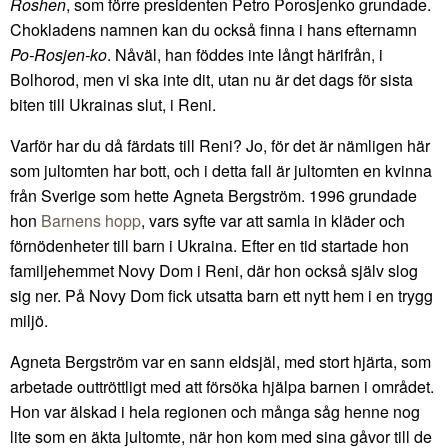
Roshen
, som förre presidenten Petro Porosjenko grundade.
Chokladens namnen kan du också finna i hans efternamn
Po-Rosjen-ko
. Nåväl, han föddes inte långt härifrån, i
Bolhorod, men vi ska inte dit, utan nu är det dags för sista
biten till Ukrainas slut, i Reni.
Varför har du då färdats till Reni? Jo, för det är nämligen här
som jultomten har bott, och i detta fall är jultomten en kvinna
från Sverige som hette Agneta Bergström. 1996 grundade
hon
Barnens hopp
, vars syfte var att samla in kläder och
förnödenheter till barn i Ukraina. Efter en tid startade hon
familjehemmet Novy Dom i Reni, där hon också själv slog
sig ner. På Novy Dom fick utsatta barn ett nytt hem i en trygg
miljö.
Agneta Bergström var en sann eldsjäl, med stort hjärta, som
arbetade outtröttligt med att försöka hjälpa barnen i området.
Hon var älskad i hela regionen och många såg henne nog
lite som en äkta jultomte, när hon kom med sina gåvor till de