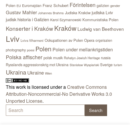
Förintelsen
Polen
Franz Schubert
Euromajdan
galizien
EU
gender
Gustav Mahler
judiska Lviv
Judiska Kraków
Johannes Brahms
judisk historia i Galizien
Kommunistiska Polen
Karol Szymanowski
Kraków
Konserter i Kraków
Ludwig van Beethoven
Lviv
Ockupationen av Polen
Opera
orgelsalen
Lvivs filharmoni
Polen
Polen under mellankrigstiden
photography
poesi
Polska affischer
polsk musik
russia
Rohatyn Jewish Heritage
Sverige
Rysslands aggressionskrig mot Ukraina
Stanisław Wyspiański
turism
Ukraina
Ukraine
Wien
This work is licensed under a
Creative Commons
Attribution-Noncommercial-No Derivative Works 3.0
Unported License
.