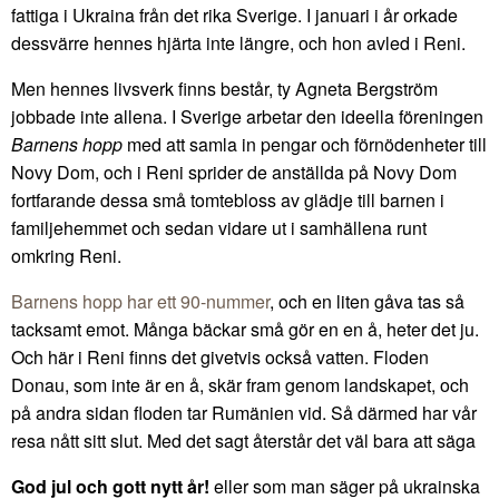
fattiga i Ukraina från det rika Sverige. I januari i år orkade
dessvärre hennes hjärta inte längre, och hon avled i Reni.
Men hennes livsverk finns består, ty Agneta Bergström
jobbade inte allena. I Sverige arbetar den ideella föreningen
Barnens hopp
med att samla in pengar och förnödenheter till
Novy Dom, och i Reni sprider de anställda på Novy Dom
fortfarande dessa små tomtebloss av glädje till barnen i
familjehemmet och sedan vidare ut i samhällena runt
omkring Reni.
Barnens hopp har ett 90-nummer
, och en liten gåva tas så
tacksamt emot. Många bäckar små gör en en å, heter det ju.
Och här i Reni finns det givetvis också vatten. Floden
Donau, som inte är en å, skär fram genom landskapet, och
på andra sidan floden tar Rumänien vid. Så därmed har vår
resa nått sitt slut. Med det sagt återstår det väl bara att säga
God jul och gott nytt år!
eller som man säger på ukrainska