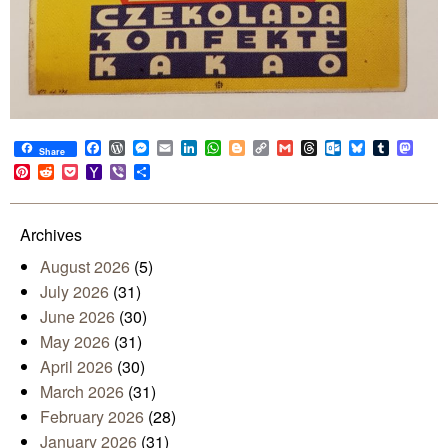
Facebook
WordPress
Messenger
Email
LinkedIn
WhatsApp
Blogger
Copy
Gmail
Threads
Outlook.com
Bluesky
Tumblr
Mast
Share
Link
Pinterest
Reddit
Pocket
Yahoo
Viber
Share
Mail
Archives
August 2026
(5)
July 2026
(31)
June 2026
(30)
May 2026
(31)
April 2026
(30)
March 2026
(31)
February 2026
(28)
January 2026
(31)