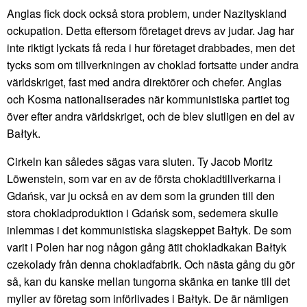
Anglas fick dock också stora problem, under Nazityskland
ockupation. Detta eftersom företaget drevs av judar. Jag har
inte riktigt lyckats få reda i hur företaget drabbades, men det
tycks som om tillverkningen av choklad fortsatte under andra
världskriget, fast med andra direktörer och chefer. Anglas
och Kosma nationaliserades när kommunistiska partiet tog
över efter andra världskriget, och de blev slutligen en del av
Bałtyk.
Cirkeln kan således sägas vara sluten. Ty Jacob Moritz
Löwenstein, som var en av de första chokladtillverkarna i
Gdańsk, var ju också en av dem som la grunden till den
stora chokladproduktion i Gdańsk som, sedemera skulle
inlemmas i det kommunistiska slagskeppet Bałtyk. De som
varit i Polen har nog någon gång ätit chokladkakan Bałtyk
czekolady från denna chokladfabrik. Och nästa gång du gör
så, kan du kanske mellan tungorna skänka en tanke till det
myller av företag som införlivades i Bałtyk. De är nämligen