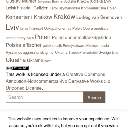
Gustav Mahler
judiska Lviv
Judiska Kraków
Johannes Brahms
judisk historia i Galizien
Kommunistiska Polen
Karol Szymanowski
Kraków
Konserter i Kraków
Ludwig van Beethoven
Lviv
Ockupationen av Polen
Opera
orgelsalen
Lvivs filharmoni
Polen
Polen under mellankrigstiden
photography
poesi
Polska affischer
polsk musik
russia
Rohatyn Jewish Heritage
Sverige
Rysslands aggressionskrig mot Ukraina
Stanisław Wyspiański
turism
Ukraina
Ukraine
Wien
This work is licensed under a
Creative Commons
Attribution-Noncommercial-No Derivative Works 3.0
Unported License
.
This website uses cookies to improve your experience. We'll
assume you're ok with this, but you can opt-out if you wish.