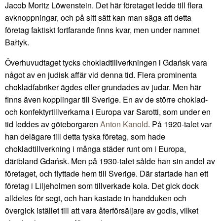
Jacob Moritz Löwenstein. Det här företaget ledde till flera
avknoppningar, och på sitt sätt kan man säga att detta
företag faktiskt fortfarande finns kvar, men under namnet
Bałtyk.
Överhuvudtaget tycks chokladtillverkningen i Gdańsk vara
något av en judisk affär vid denna tid. Flera prominenta
chokladfabriker ägdes eller grundades av judar. Men här
finns även kopplingar till Sverige. En av de större choklad-
och konfektyrtillverkarna i Europa var Sarotti, som under en
tid leddes av göteborgaren
Anton Kanold
. På 1920-talet var
han delägare till detta tyska företag, som hade
chokladtillverkning i många städer runt om i Europa,
däribland Gdańsk. Men på 1930-talet sålde han sin andel av
företaget, och flyttade hem till Sverige. Där startade han ett
företag i Liljeholmen som tillverkade kola. Det gick dock
alldeles för segt, och han kastade in handduken och
övergick istället till att vara återförsäljare av godis, vilket