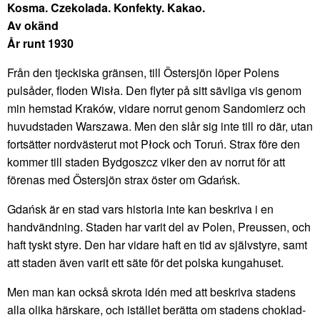
Kosma. Czekolada. Konfekty. Kakao.
Av okänd
År runt 1930
Från den tjeckiska gränsen, till Östersjön löper Polens
pulsåder, floden Wisła. Den flyter på sitt sävliga vis genom
min hemstad Kraków, vidare norrut genom Sandomierz och
huvudstaden Warszawa. Men den slår sig inte till ro där, utan
fortsätter nordvästerut mot Płock och Toruń. Strax före den
kommer till staden Bydgoszcz viker den av norrut för att
förenas med Östersjön strax öster om Gdańsk.
Gdańsk är en stad vars historia inte kan beskriva i en
handvändning. Staden har varit del av Polen, Preussen, och
haft tyskt styre. Den har vidare haft en tid av självstyre, samt
att staden även varit ett säte för det polska kungahuset.
Men man kan också skrota idén med att beskriva stadens
alla olika härskare, och istället berätta om stadens choklad-