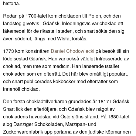
historia.
Redan på 1700-talet kom chokladen till Polen, och den
landsteg givetvis i Gdańsk. Inledningsvis var choklad ett
läkemedel för de rikaste i staden, och snart sökte den sig
även söderut, längs med Wisła, förstås.
1773 kom konstnären
Daniel Chodowiecki
på besök till sin
födelsestad Gdańsk. Han var också väldigt intresserade av
choklad, men inte som medicin. Han lanserade istället
chokladen som en efterrätt. Det här blev omåttligt populärt,
och snart publicerades kokböcker med efterrätter som
innehöll choklad.
Den första chokladtillverkaren grundades år 1817 i Gdańsk.
Snart fick den efterföljare, och Gdańsk blev något av
chokladens huvudstad vid Östersjöns strand. På 1880-talet
slog Danziger Schokoladen, Marzipan- und
Zuckerwarenfabrik upp portarna av den judiske köpmannen