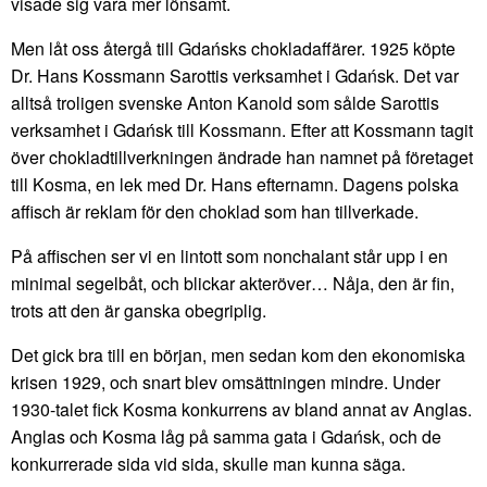
visade sig vara mer lönsamt.
Men låt oss återgå till Gdańsks chokladaffärer. 1925 köpte
Dr. Hans Kossmann Sarottis verksamhet i Gdańsk. Det var
alltså troligen svenske Anton Kanold som sålde Sarottis
verksamhet i Gdańsk till Kossmann. Efter att Kossmann tagit
över chokladtillverkningen ändrade han namnet på företaget
till Kosma, en lek med Dr. Hans efternamn. Dagens polska
affisch är reklam för den choklad som han tillverkade.
På affischen ser vi en lintott som nonchalant står upp i en
minimal segelbåt, och blickar akteröver… Nåja, den är fin,
trots att den är ganska obegriplig.
Det gick bra till en början, men sedan kom den ekonomiska
krisen 1929, och snart blev omsättningen mindre. Under
1930-talet fick Kosma konkurrens av bland annat av Anglas.
Anglas och Kosma låg på samma gata i Gdańsk, och de
konkurrerade sida vid sida, skulle man kunna säga.