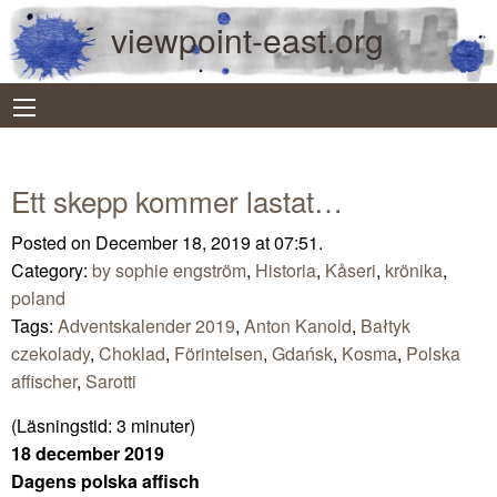
viewpoint-east.org
Ett skepp kommer lastat…
Posted on December 18, 2019 at 07:51.
Category:
by sophie engström
,
Historia
,
Kåseri
,
krönika
,
poland
Tags:
Adventskalender 2019
,
Anton Kanold
,
Bałtyk
czekolady
,
Choklad
,
Förintelsen
,
Gdańsk
,
Kosma
,
Polska
affischer
,
Sarotti
(Läsningstid:
3
minuter)
18 december 2019
Dagens polska affisch