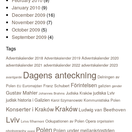
February 2010
(9)
January 2010
(9)
December 2009
(16)
November 2009
(7)
October 2009
(5)
September 2009
(4)
Tags
Adventskalender 2018
Adventskalender 2020
Adventskalender 2019
adventskalender 2021
adventskalender 2022
adventskalender 2023
Dagens anteckning
Delningen av
avantgarde
Förintelsen
Polen
Franz Schubert
Euromajdan
galizien
EU
gender
Gustav Mahler
judiska Lviv
Judiska Kraków
Johannes Brahms
judisk historia i Galizien
Kommunistiska Polen
Karol Szymanowski
Kraków
Konserter i Kraków
Ludwig van Beethoven
Lviv
Ockupationen av Polen
Opera
orgelsalen
Lvivs filharmoni
Polen
Polen under mellankrigstiden
photography
poesi