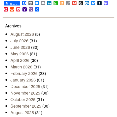
Facebook
WordPress
Messenger
Email
LinkedIn
WhatsApp
Blogger
Copy
Gmail
Threads
Outlook.com
Bluesky
Tumblr
Mast
Share
Link
Pinterest
Reddit
Pocket
Yahoo
Viber
Share
Mail
Archives
August 2026
(5)
July 2026
(31)
June 2026
(30)
May 2026
(31)
April 2026
(30)
March 2026
(31)
February 2026
(28)
January 2026
(31)
December 2025
(31)
November 2025
(30)
October 2025
(31)
September 2025
(30)
August 2025
(31)