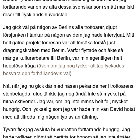
fortfarande var en av alla dessa svenskar som smått maniskt
reser till Tysklands huvudstad.
Jag gick väl på någon av Berlins alla trottoarer, djupt
försjunken i tankar på någon av dem jag hade intervjuat. Mitt
helt galna projekt för resan var att försöka förstå just
dragningskraften med Berlin. Varför flyttade och åkte så
många kulturarbetare till Berlin, var min egentligen helt
hopplösa fråga (
även om jag nog tycker att jag lyckades
besvara den förhållandevis väl
).
Nå, när jag nu gick där med näsan pekande ner i trottoarens
stenbelagda rutor, tänkte jag nog ändå inte så mycket på
mina skriverier. Jag var, om jag inte minns helt fel, mycket
hungrig. Och lycksalig som jag var hade min vän David hotat
med att tillreda mig någon typ av anrättning.
Tyvärr fick jag avsluta huvudrätten fortfarande hungrig. Jag
hade tydligen glömt att berätta för honom att jag inte åt/äter