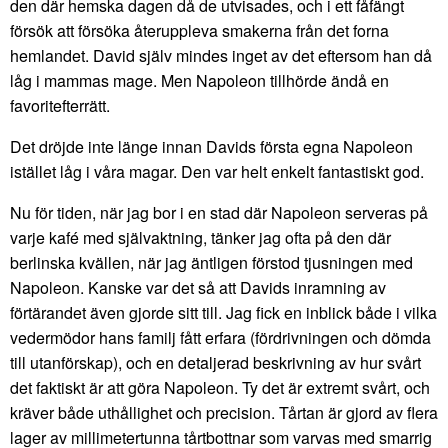
den där hemska dagen då de utvisades, och i ett fåfängt
försök att försöka återuppleva smakerna från det forna
hemlandet. David själv mindes inget av det eftersom han då
låg i mammas mage. Men Napoleon tillhörde ändå en
favoritefterrätt.
Det dröjde inte länge innan Davids första egna Napoleon
istället låg i våra magar. Den var helt enkelt fantastiskt god.
Nu för tiden, när jag bor i en stad där Napoleon serveras på
varje kafé med självaktning, tänker jag ofta på den där
berlinska kvällen, när jag äntligen förstod tjusningen med
Napoleon. Kanske var det så att Davids inramning av
förtärandet även gjorde sitt till. Jag fick en inblick både i vilka
vedermödor hans familj fått erfara (fördrivningen och dömda
till utanförskap), och en detaljerad beskrivning av hur svårt
det faktiskt är att göra Napoleon. Ty det är extremt svårt, och
kräver både uthållighet och precision. Tårtan är gjord av flera
lager av millimetertunna tårtbottnar som varvas med smarrig