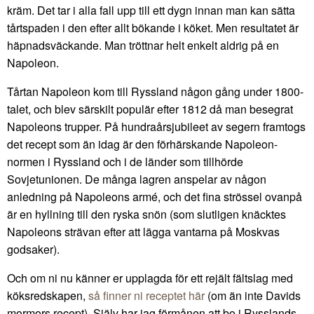
kräm. Det tar i alla fall upp till ett dygn innan man kan sätta
tårtspaden i den efter allt bökande i köket. Men resultatet är
häpnadsväckande. Man tröttnar helt enkelt aldrig på en
Napoleon.
Tårtan Napoleon kom till Ryssland någon gång under 1800-
talet, och blev särskilt populär efter 1812 då man besegrat
Napoleons trupper. På hundraårsjubileet av segern framtogs
det recept som än idag är den förhärskande Napoleon-
normen i Ryssland och i de länder som tillhörde
Sovjetunionen. De många lagren anspelar av någon
anledning på Napoleons armé, och det fina strössel ovanpå
är en hyllning till den ryska snön (som slutligen knäcktes
Napoleons strävan efter att lägga vantarna på Moskvas
godsaker).
Och om ni nu känner er upplagda för ett rejält fältslag med
köksredskapen,
så finner ni receptet här
(om än inte Davids
mormors recept). Själv har jag förmånen att bo i Rysslands