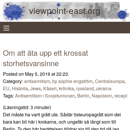
viewpoint-east.org
Om att äta upp ett krossat
storhetsvansinne
Posted on May 5, 2019 at 22:23.
Category:
antisemitism
,
by sophie engström
,
Centraleuropa
,
EU
,
Historia
,
Jews
,
Kåseri
,
krönika
,
ryssland
,
ukraina
Tags:
Antisemitism i Sovjetunionen
,
Berlin
,
Napoleon
,
recept
(Läsningstid:
3
minuter)
Det måste ha varit grått ute. Sådär östeuropagrått som det
bara kan bli här i krokarna, och ungefär så långt som till
Berlin. Ty den här berättelsen tilldrar sig till den tid då jag