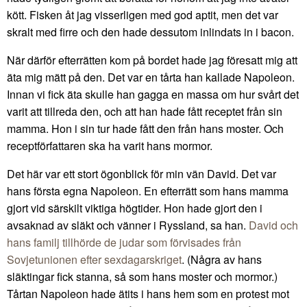
kött. Fisken åt jag visserligen med god aptit, men det var
skralt med firre och den hade dessutom inlindats in i bacon.
När därför efterrätten kom på bordet hade jag föresatt mig att
äta mig mätt på den. Det var en tårta han kallade Napoleon.
Innan vi fick äta skulle han gagga en massa om hur svårt det
varit att tillreda den, och att han hade fått receptet från sin
mamma. Hon i sin tur hade fått den från hans moster. Och
receptförfattaren ska ha varit hans mormor.
Det här var ett stort ögonblick för min vän David. Det var
hans första egna Napoleon. En efterrätt som hans mamma
gjort vid särskilt viktiga högtider. Hon hade gjort den i
avsaknad av släkt och vänner i Ryssland, sa han.
David och
hans familj tillhörde de judar som förvisades från
Sovjetunionen efter sexdagarskriget
. (Några av hans
släktingar fick stanna, så som hans moster och mormor.)
Tårtan Napoleon hade ätits i hans hem som en protest mot