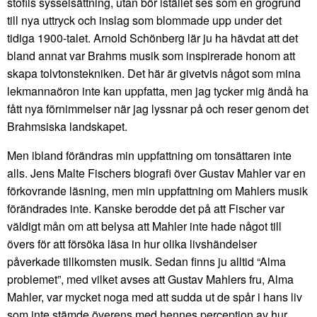
stofils sysselsättning, utan bör istället ses som en grogrund
till nya uttryck och inslag som blommade upp under det
tidiga 1900-talet. Arnold Schönberg lär ju ha hävdat att det
bland annat var Brahms musik som inspirerade honom att
skapa tolvtonstekniken. Det här är givetvis något som mina
lekmannaöron inte kan uppfatta, men jag tycker mig ändå ha
fått nya förnimmelser när jag lyssnar på och reser genom det
Brahmsiska landskapet.
Men ibland förändras min uppfattning om tonsättaren inte
alls. Jens Malte Fischers biografi över Gustav Mahler var en
förkovrande läsning, men min uppfattning om Mahlers musik
förändrades inte. Kanske berodde det på att Fischer var
väldigt mån om att belysa att Mahler inte hade något till
övers för att försöka läsa in hur olika livshändelser
påverkade tillkomsten musik. Sedan finns ju alltid “Alma
problemet”, med vilket avses att Gustav Mahlers fru, Alma
Mahler, var mycket noga med att sudda ut de spår i hans liv
som inte stämde överens med hennes perception av hur