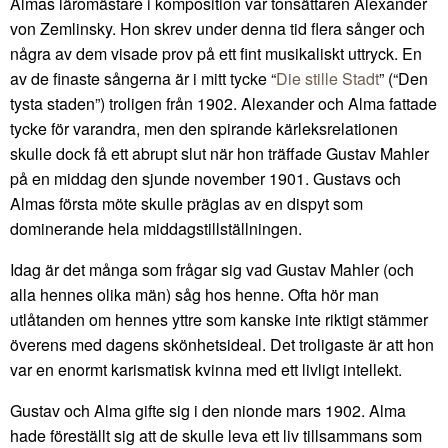
Almas läromästare i komposition var tonsättaren Alexander
von Zemlinsky. Hon skrev under denna tid flera sånger och
några av dem visade prov på ett fint musikaliskt uttryck. En
av de finaste sångerna är i mitt tycke “
Die stille Stadt
” (“Den
tysta staden”) troligen från 1902. Alexander och Alma fattade
tycke för varandra, men den spirande kärleksrelationen
skulle dock få ett abrupt slut när hon träffade Gustav Mahler
på en middag den sjunde november 1901. Gustavs och
Almas första möte skulle präglas av en dispyt som
dominerande hela middagstillställningen.
Idag är det många som frågar sig vad Gustav Mahler (och
alla hennes olika män) såg hos henne. Ofta hör man
utlåtanden om hennes yttre som kanske inte riktigt stämmer
överens med dagens skönhetsideal. Det troligaste är att hon
var en enormt karismatisk kvinna med ett livligt intellekt.
Gustav och Alma gifte sig i den nionde mars 1902. Alma
hade föreställt sig att de skulle leva ett liv tillsammans som