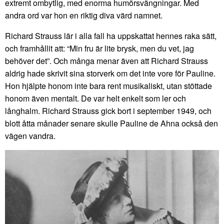
extremt ombytlig, med enorma humörsvängningar. Med
andra ord var hon en riktig diva värd namnet.
Richard Strauss lär i alla fall ha uppskattat hennes raka sätt,
och framhållit att: “Min fru är lite brysk, men du vet, jag
behöver det”. Och många menar även att Richard Strauss
aldrig hade skrivit sina storverk om det inte vore för Pauline.
Hon hjälpte honom inte bara rent musikaliskt, utan stöttade
honom även mentalt. De var helt enkelt som ler och
långhalm. Richard Strauss gick bort i september 1949, och
blott åtta månader senare skulle Pauline de Ahna också den
vägen vandra.