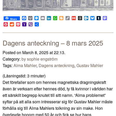
Facebook
WordPress
Messenger
Email
LinkedIn
WhatsApp
Blogger
Copy
Gmail
Threads
Outlook.com
Bluesky
Tumblr
Mast
Share
Link
Pinterest
Reddit
Pocket
Yahoo
Viber
Share
Mail
Dagens anteckning – 8 mars 2025
Posted on March 8, 2025 at 22:13.
Category:
by sophie engström
Tags:
Alma Mahler
,
Dagens anteckning
,
Gustav Mahler
(Läsningstid:
3
minuter)
Det förefaller som om hennes magnetiska dragningskraft
även är verksam efter hennes död, ty få kvinnor i världen har
ett särskilt begrepp knutet till sitt namn. “Alma problemet”
syftar på att alla som intresserar sig för Gustav Mahler måste
förhålla sig till Alma Mahlers tolkning av sin make. Hon
överlevde honom med 50 år och fick se hur hans