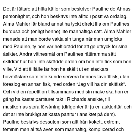
Det är lättare att hitta källor som beskriver Pauline de Ahnas
personlighet, och hon beskrivs inte alltid i positiva ordalag.
Alma Mahler lär bland annat ha tyckt direkt illa om Paulines
burdusa och (enligt henne) lite manhaftiga sätt. Alma Mahler
menade att man borde vakta sin tunga när man umgicks
med Pauline, ty hon var helt orädd för att ge uttryck för sina
åsikter. Andra vittnesmål om Paulines rättframma sätt
skildrar hur hon inte skrädde orden om hon inte fick som hon
ville. Vid ett tillfälle lär hon ha skällt ut en stackars
hovmästare som inte kunde servera hennes favoritfisk, utan
föreslog en annan fisk, med orden “Jag vill ha din skitfisk”.
Och vid en repetition tillsammans med sin make ska hon en
gång ha kastat partituret rakt i Richards ansikte, till
musikernas stora förvåning (dirigenter är ju en auktoritär, och
det är inte brukligt att kasta partitur i ansiktet på dem).
Pauline beskrivs dessutom som allt från kokett, extremt
feminin men alltså även som manhaftig, komplicerad och