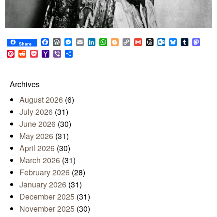
Facebook
WordPress
Messenger
Email
LinkedIn
WhatsApp
Blogger
Copy
Gmail
Threads
Outlook.com
Bluesky
Tumblr
Mast
Share
Link
Pinterest
Reddit
Pocket
Yahoo
Viber
Share
Mail
Archives
August 2026
(6)
July 2026
(31)
June 2026
(30)
May 2026
(31)
April 2026
(30)
March 2026
(31)
February 2026
(28)
January 2026
(31)
December 2025
(31)
November 2025
(30)