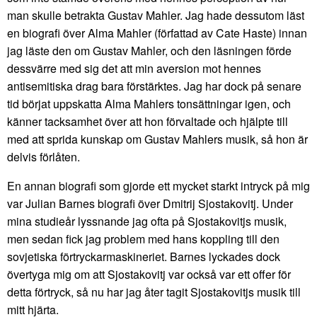
man skulle betrakta Gustav Mahler. Jag hade dessutom läst
en biografi över Alma Mahler (författad av Cate Haste) innan
jag läste den om Gustav Mahler, och den läsningen förde
dessvärre med sig det att min aversion mot hennes
antisemitiska drag bara förstärktes. Jag har dock på senare
tid börjat uppskatta Alma Mahlers tonsättningar igen, och
känner tacksamhet över att hon förvaltade och hjälpte till
med att sprida kunskap om Gustav Mahlers musik, så hon är
delvis förlåten.
En annan biografi som gjorde ett mycket starkt intryck på mig
var Julian Barnes biografi över Dmitrij Sjostakovitj. Under
mina studieår lyssnande jag ofta på Sjostakovitjs musik,
men sedan fick jag problem med hans koppling till den
sovjetiska förtryckarmaskineriet. Barnes lyckades dock
övertyga mig om att Sjostakovitj var också var ett offer för
detta förtryck, så nu har jag åter tagit Sjostakovitjs musik till
mitt hjärta.