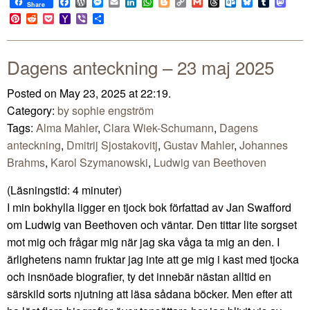
Facebook
WordPress
Messenger
Email
LinkedIn
WhatsApp
Blogger
Copy
Gmail
Threads
Outlook.com
Bluesky
Tumblr
Mast
Share
Link
Pinterest
Reddit
Pocket
Yahoo
Viber
Share
Mail
Dagens anteckning – 23 maj 2025
Posted on May 23, 2025 at 22:19.
Category:
by sophie engström
Tags:
Alma Mahler
,
Clara Wiek-Schumann
,
Dagens
anteckning
,
Dmitrij Sjostakovitj
,
Gustav Mahler
,
Johannes
Brahms
,
Karol Szymanowski
,
Ludwig van Beethoven
(Läsningstid:
4
minuter)
I min bokhylla ligger en tjock bok författad av Jan Swafford
om Ludwig van Beethoven och väntar. Den tittar lite sorgset
mot mig och frågar mig när jag ska våga ta mig an den. I
ärlighetens namn fruktar jag inte att ge mig i kast med tjocka
och insnöade biografier, ty det innebär nästan alltid en
särskild sorts njutning att läsa sådana böcker. Men efter att