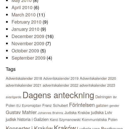
May 2010
(8)
April 2010
(6)
March 2010
(11)
February 2010
(9)
January 2010
(9)
December 2009
(16)
November 2009
(7)
October 2009
(5)
September 2009
(4)
Tags
Adventskalender 2018
Adventskalender 2020
Adventskalender 2019
adventskalender 2021
adventskalender 2022
adventskalender 2023
Dagens anteckning
Delningen av
avantgarde
Förintelsen
Polen
Franz Schubert
Euromajdan
galizien
EU
gender
Gustav Mahler
judiska Lviv
Judiska Kraków
Johannes Brahms
judisk historia i Galizien
Kommunistiska Polen
Karol Szymanowski
Kraków
Konserter i Kraków
Ludwig van Beethoven