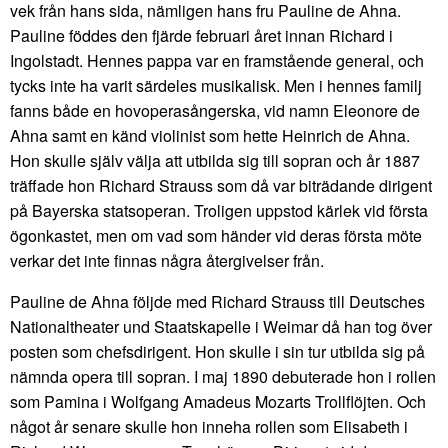
vek från hans sida, nämligen hans fru Pauline de Ahna.
Pauline föddes den fjärde februari året innan Richard i
Ingolstadt. Hennes pappa var en framstående general, och
tycks inte ha varit särdeles musikalisk. Men i hennes familj
fanns både en hovoperasångerska, vid namn Eleonore de
Ahna samt en känd violinist som hette Heinrich de Ahna.
Hon skulle själv välja att utbilda sig till sopran och år 1887
träffade hon Richard Strauss som då var biträdande dirigent
på Bayerska statsoperan. Troligen uppstod kärlek vid första
ögonkastet, men om vad som händer vid deras första möte
verkar det inte finnas några återgivelser från.
Pauline de Ahna följde med Richard Strauss till Deutsches
Nationaltheater und Staatskapelle i Weimar då han tog över
posten som chefsdirigent. Hon skulle i sin tur utbilda sig på
nämnda opera till sopran. I maj 1890 debuterade hon i rollen
som Pamina i Wolfgang Amadeus Mozarts Trollflöjten. Och
något år senare skulle hon inneha rollen som Elisabeth i