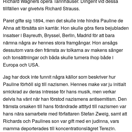
Richard Wagners opera Tannhäuser. Dirigent vid dessa
tillfällen var givetvis Richard Strauss.
Paret gifte sig 1894, men det skulle inte hindra Pauline de
Ahna att försätta sin karriär. Hon skulle göra flera bejubladen
insatser i Bayreuth, Bryssel, Berlin, Madrid för att bara
nämna några av hennes stora framgångar. Hon ansågs
dessutom vara den främsta av tolkarna av makens sånger
och tonsättningar och båda skulle turnera ihop både i
Europa och USA.
Jag har dock inte funnit några källor som beskriver hur
Pauline förhöll sig till nazismen. Hennes make var ju initialt
smickrad av deras intresse för hans musik, men verkar
delvis ha vänt när han förstod nazismens antisemitism. Den
främsta orsaken till hans förändrade attityd till nazismen var
hans nära samarbete med författaren Stefan Zweig, samt att
Richards och Paulines son var gift med en judinna, vars
mamma deporterades till koncentrationslägret Terezin.