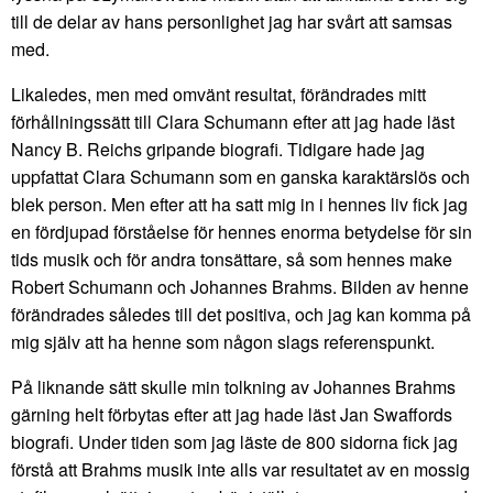
till de delar av hans personlighet jag har svårt att samsas
med.
Likaledes, men med omvänt resultat, förändrades mitt
förhållningssätt till Clara Schumann efter att jag hade läst
Nancy B. Reichs gripande biografi. Tidigare hade jag
uppfattat Clara Schumann som en ganska karaktärslös och
blek person. Men efter att ha satt mig in i hennes liv fick jag
en fördjupad förståelse för hennes enorma betydelse för sin
tids musik och för andra tonsättare, så som hennes make
Robert Schumann och Johannes Brahms. Bilden av henne
förändrades således till det positiva, och jag kan komma på
mig själv att ha henne som någon slags referenspunkt.
På liknande sätt skulle min tolkning av Johannes Brahms
gärning helt förbytas efter att jag hade läst Jan Swaffords
biografi. Under tiden som jag läste de 800 sidorna fick jag
förstå att Brahms musik inte alls var resultatet av en mossig