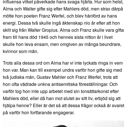
influensa vilket påverkade hans svaga hjärta. Hur som helst,
Alma och Walter gifte sig efter Mahlers död, men strax därpå
mötte hon poeten Franz Werfel, och blev hänförd av hans
energi. Dessa två skulle ingå äktenskap nio år efter att hon
skilt sig från Walter Gropius. Alma och Franz skulle vara gifta
fram till hans död 1945 och hennes sista nitton år i livet
skulle hon leva ensam, men omgiven av många beundrare,
kvinnor som män.
Trots alla dessa ord om Alma har vi inte lyckats ringa in vem
hon var. Man kan till exempel undra varför hon gifte sig med
två judiska män, Gustav Mahler och Franz Werfel, trots att
hon ofta vädrade unkna antisemitiska föreställningar. Och
varför tog hon inte upp arbetet med sin tonsättarkonst efter
Mahlers död, eller då han mot slutet av sitt liv, erbjöd sig att
hjälpa henne? Eller är det så att dessa frågor också är svaret
på varför hon fortfarande engagerar.