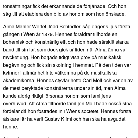
tonsättningar fick det erkännande de förtjänade. Och hon
såg till att etablera den bild av honom som hon önskade.
Alma Mahler-Werfel, född Schindler, såg dagens ljus första
gången i Wien år 1879. Hennes föräldrar tillhörde en
bohemisk och konstnärlig elit och hon hade särskilt starka
band till sin far, som dock gick ur tiden när Alma ännu var
mycket ung. Hon började tidigt visa prov på musikalisk
begåvning och fick sin skolning i hemmet. På den tiden var
kvinnor i allmänhet inte välkomna på de musikaliska
akademikerna. Hennes styvfar hette Carl Moll och var en av
de mest beryktade konstnärerna under sin tid, men Alma
kunde aldrig riktigt försonas honom som familjens
överhuvud. Att Alma tillhörde familjen Moll hade också sina
fördelar då hon fostrades in i Wiens societet. Hennes första
älskare lär ha varit Gustav Klimt och han ska ha avgudat
henne.