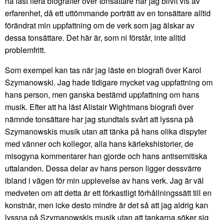
ha läst flera biografier över tonsättare har jag blivit vis av
erfarenhet, då ett uttömmande porträtt av en tonsättare alltid
förändrat min uppfattning om de verk som jag älskar av
dessa tonsättare. Det här är, som ni förstår, inte alltid
problemfritt.
Som exempel kan tas när jag läste en biografi över Karol
Szymanowski. Jag hade tidigare mycket vag uppfattning om
hans person, men ganska bestämd uppfattning om hans
musik. Efter att ha läst Alistair Wightmans biografi över
nämnde tonsättare har jag stundtals svårt att lyssna på
Szymanowskis musik utan att tänka på hans olika dispyter
med vänner och kollegor, alla hans kärlekshistorier, de
misogyna kommentarer han gjorde och hans antisemitiska
uttalanden. Dessa delar av hans person ligger dessvärre
ibland i vägen för min upplevelse av hans verk. Jag är väl
medveten om att detta är ett förkastligt förhållningssätt till en
konstnär, men icke desto mindre är det så att jag aldrig kan
lyssna på Szymanowskis musik utan att tankarna söker sig