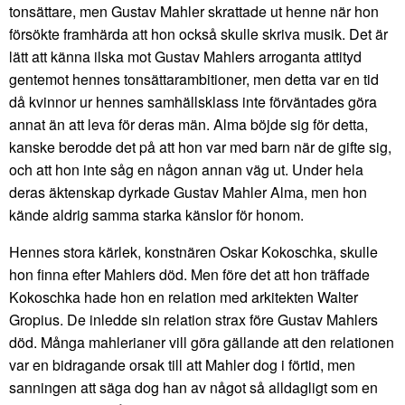
tonsättare, men Gustav Mahler skrattade ut henne när hon
försökte framhärda att hon också skulle skriva musik. Det är
lätt att känna ilska mot Gustav Mahlers arroganta attityd
gentemot hennes tonsättarambitioner, men detta var en tid
då kvinnor ur hennes samhällsklass inte förväntades göra
annat än att leva för deras män. Alma böjde sig för detta,
kanske berodde det på att hon var med barn när de gifte sig,
och att hon inte såg en någon annan väg ut. Under hela
deras äktenskap dyrkade Gustav Mahler Alma, men hon
kände aldrig samma starka känslor för honom.
Hennes stora kärlek, konstnären Oskar Kokoschka, skulle
hon finna efter Mahlers död. Men före det att hon träffade
Kokoschka hade hon en relation med arkitekten Walter
Gropius. De inledde sin relation strax före Gustav Mahlers
död. Många mahlerianer vill göra gällande att den relationen
var en bidragande orsak till att Mahler dog i förtid, men
sanningen att säga dog han av något så alldagligt som en