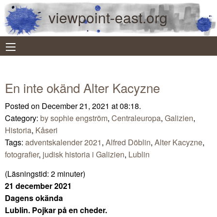
viewpoint-east.org
En inte okänd Alter Kacyzne
Posted on December 21, 2021 at 08:18.
Category:
by sophie engström
,
Centraleuropa
,
Galizien
,
Historia
,
Kåseri
Tags:
adventskalender 2021
,
Alfred Döblin
,
Alter Kacyzne
,
fotografier
,
judisk historia i Galizien
,
Lublin
(Läsningstid:
2
minuter)
21 december 2021
Dagens okända
Lublin. Pojkar på en cheder.