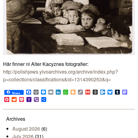
Här finner ni Alter Kacyznes fotografier:
http://polishjews.yivoarchives.org/archive/index.php?
p=collections/classifications&id=1314390253&q=
Facebook
WordPress
Messenger
Email
LinkedIn
WhatsApp
Blogger
Copy
Gmail
Threads
Outlook.com
Bluesky
Tumblr
Mast
Share
Link
Pinterest
Reddit
Pocket
Yahoo
Viber
Share
Mail
Archives
August 2026
(6)
July 2026
(31)