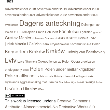
Tags
Adventskalender 2018
Adventskalender 2020
Adventskalender 2019
adventskalender 2021
adventskalender 2022
adventskalender 2023
Dagens anteckning
Delningen av
avantgarde
Förintelsen
Polen
Franz Schubert
Euromajdan
galizien
EU
gender
Gustav Mahler
judiska Lviv
Judiska Kraków
Johannes Brahms
judisk historia i Galizien
Kommunistiska Polen
Karol Szymanowski
Kraków
Konserter i Kraków
Ludwig van Beethoven
Lviv
Ockupationen av Polen
Opera
orgelsalen
Lvivs filharmoni
Polen
Polen under mellankrigstiden
photography
poesi
Polska affischer
polsk musik
russia
Rohatyn Jewish Heritage
Sverige
Rysslands aggressionskrig mot Ukraina
Stanisław Wyspiański
turism
Ukraina
Ukraine
Wien
This work is licensed under a
Creative Commons
Attribution-Noncommercial-No Derivative Works 3.0