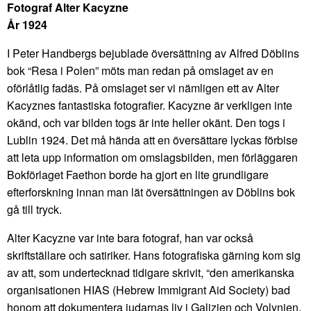
Fotograf Alter Kacyzne
År 1924
I Peter Handbergs bejublade översättning av Alfred Döblins
bok “Resa i Polen” möts man redan på omslaget av en
oförlåtlig fadäs. På omslaget ser vi nämligen ett av Alter
Kacyznes fantastiska fotografier. Kacyzne är verkligen inte
okänd, och var bilden togs är inte heller okänt. Den togs i
Lublin 1924. Det må hända att en översättare lyckas förbise
att leta upp information om omslagsbilden, men förläggaren
Bokförlaget Faethon borde ha gjort en lite grundligare
efterforskning innan man lät översättningen av Döblins bok
gå till tryck.
Alter Kacyzne var inte bara fotograf, han var också
skriftställare och satiriker. Hans fotografiska gärning kom sig
av att, som undertecknad tidigare skrivit, “den amerikanska
organisationen HIAS (Hebrew Immigrant Aid Society) bad
honom att dokumentera judarnas liv i Galizien och Volynien,