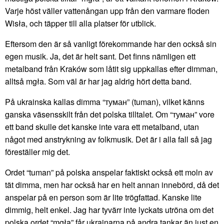
Varje höst väller vattenångan upp från den varmare floden
Wisła, och täpper till alla platser för utblick.
Eftersom den är så vanligt förekommande har den också sin
egen musik. Ja, det är helt sant. Det finns nämligen ett
metalband från Kraków som låtit sig uppkallas efter dimman,
alltså mgła. Som väl är har jag aldrig hört detta band.
På ukrainska kallas dimma “туман” (tuman), vilket känns
ganska väsensskilt från det polska tilltalet. Om “туман” vore
ett band skulle det kanske inte vara ett metalband, utan
något med anstrykning av folkmusik. Det är i alla fall så jag
föreställer mig det.
Ordet “tuman” på polska anspelar faktiskt också ett moln av
tät dimma, men har också har en helt annan innebörd, då det
anspelar på en person som är lite trögfattad. Kanske lite
dimmig, helt enkel. Jag har tyvärr inte lyckats utröna om det
polska ordet “mgła” får ukrainarna på andra tankar än just en