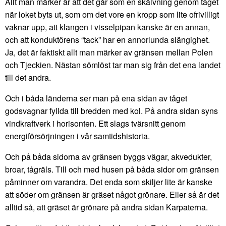
Allt man märker är att det går som en skälvning genom tåget
när loket byts ut, som om det vore en kropp som lite ofrivilligt
vaknar upp, att klangen i visselpipan kanske är en annan,
och att konduktörens “tack” har en annorlunda slängighet.
Ja, det är faktiskt allt man märker av gränsen mellan Polen
och Tjeckien. Nästan sömlöst tar man sig från det ena landet
till det andra.
Och i båda länderna ser man på ena sidan av tåget
godsvagnar fyllda till bredden med kol. På andra sidan syns
vindkraftverk i horisonten. Ett slags tvärsnitt genom
energiförsörjningen i vår samtidshistoria.
Och på båda sidorna av gränsen byggs vägar, akvedukter,
broar, tågräls. Till och med husen på båda sidor om gränsen
påminner om varandra. Det enda som skiljer lite är kanske
att söder om gränsen är gräset något grönare. Eller så är det
alltid så, att gräset är grönare på andra sidan Karpaterna.