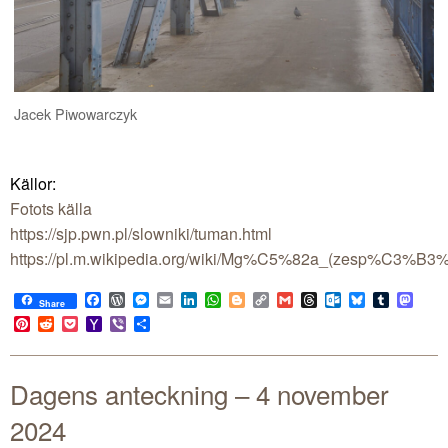
Jacek Piwowarczyk
Källor:
Fotots källa
https://sjp.pwn.pl/slowniki/tuman.html
https://pl.m.wikipedia.org/wiki/Mg%C5%82a_(zesp%C3%B
Facebook
WordPress
Messenger
Email
LinkedIn
WhatsApp
Blogger
Copy
Gmail
Threads
Outlook.com
Bluesky
Tumblr
Mast
Share
Link
Pinterest
Reddit
Pocket
Yahoo
Viber
Share
Mail
Dagens anteckning – 4 november
2024