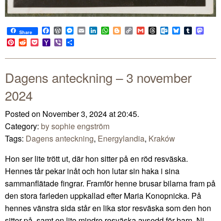
Facebook
WordPress
Messenger
Email
LinkedIn
WhatsApp
Blogger
Copy
Gmail
Threads
Outlook.com
Bluesky
Tumblr
Mast
Share
Link
Pinterest
Reddit
Pocket
Yahoo
Viber
Share
Mail
Dagens anteckning – 3 november
2024
Posted on November 3, 2024 at 20:45.
Category:
by sophie engström
Tags:
Dagens anteckning
,
Energylandia
,
Kraków
Hon ser lite trött ut, där hon sitter på en röd resväska.
Hennes tår pekar inåt och hon lutar sin haka i sina
sammanflätade fingrar. Framför henne brusar bilarna fram på
den stora farleden uppkallad efter Maria Konopnicka. På
hennes vänstra sida står en lika stor resväska som den hon
sitter på, samt en lite mindre resväska avsedd för barn. Ni