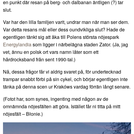
en punkt där resan på berg- och dalbanan äntligen (?) tar
slut.
Var har den lilla familjen varit, undrar man när man ser dem.
Var detta resans mål eller dess oundvikliga slut? Hade de
egentligen tänkt sig att åka till Polens största nöjespark
Energylandia
som ligger i närbelägna staden Zator. (Ja, jag
vet, ännu en polsk ort vars namn låter som ett
hårdrocksband från sent 1990-tal.)
Nå, dessa frågor får vi aldrig svaret på, för undertecknad
trampar snabbt förbi på sin cykel, och börjar egentligen inte
tänka på denna scen ur Krakóws vardag förrän långt senare.
(Fotot har, som synes, ingenting med någon av de
omnämnda nöjesfälten att göra. Istället får ni titta på mitt
nöjesfält – Błonie.)