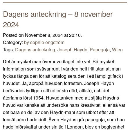
Dagens anteckning – 8 november
2024
Posted on November 8, 2024 at 20:10.
Category:
by sophie engström
Tags:
Dagens anteckning
,
Joseph Haydn
,
Papegoja
,
Wien
Det är mycket man överhuvudtaget inte vet. Så mycket
information som svävar runt i världen helt fritt utan att man
lyckas fånga den för att katalogisera den i ett lämpligt fack i
huvudet. Ja, apropå huvuden förresten. Joseph Haydn
berövades tydligen sitt (efter sin död, alltså), och det
återfanns först 1954. Huvudtanken med att stjäla Haydns
huvud var kanske att undersöka hans kreativitet, eller så var
det bara en del av den Haydn-mani som utbröt efter att
tonsättaren hade dött. Även Haydns grå papegoja, som han
hade införskaffat under sin tid i London, blev en begivenhet