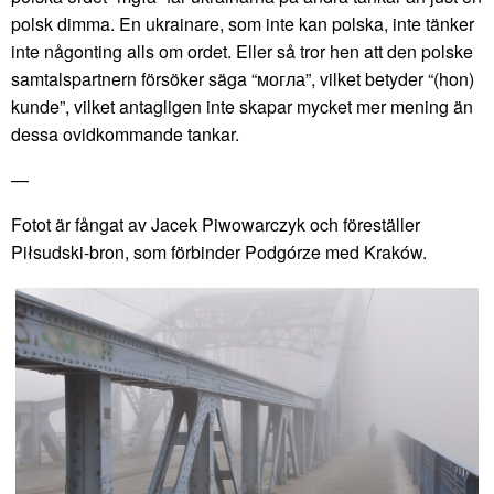
polsk dimma. En ukrainare, som inte kan polska, inte tänker
inte någonting alls om ordet. Eller så tror hen att den polske
samtalspartnern försöker säga “могла”, vilket betyder “(hon)
kunde”, vilket antagligen inte skapar mycket mer mening än
dessa ovidkommande tankar.
—
Fotot är fångat av Jacek Piwowarczyk och föreställer
Piłsudski-bron, som förbinder Podgórze med Kraków.