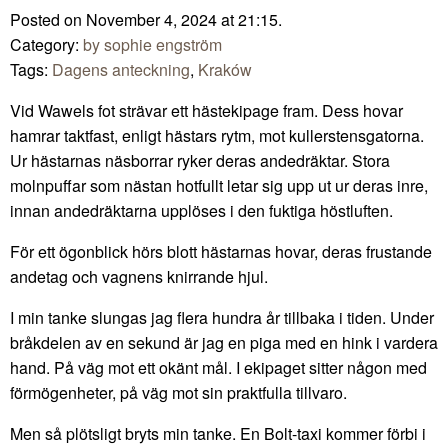
Posted on November 4, 2024 at 21:15.
Category:
by sophie engström
Tags:
Dagens anteckning
,
Kraków
Vid Wawels fot strävar ett hästekipage fram. Dess hovar
hamrar taktfast, enligt hästars rytm, mot kullerstensgatorna.
Ur hästarnas näsborrar ryker deras andedräktar. Stora
molnpuffar som nästan hotfullt letar sig upp ut ur deras inre,
innan andedräktarna upplöses i den fuktiga höstluften.
För ett ögonblick hörs blott hästarnas hovar, deras frustande
andetag och vagnens knirrande hjul.
I min tanke slungas jag flera hundra år tillbaka i tiden. Under
bråkdelen av en sekund är jag en piga med en hink i vardera
hand. På väg mot ett okänt mål. I ekipaget sitter någon med
förmögenheter, på väg mot sin praktfulla tillvaro.
Men så plötsligt bryts min tanke. En Bolt-taxi kommer förbi i