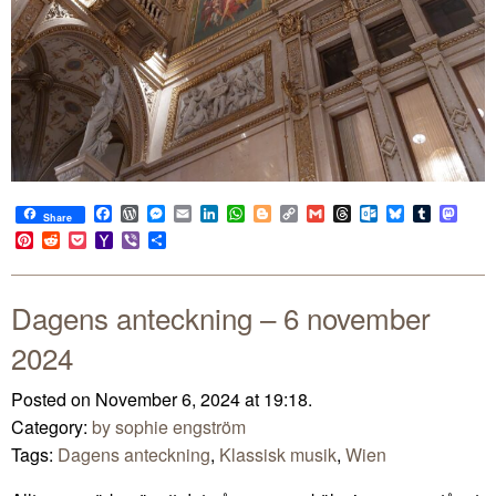
Facebook
WordPress
Messenger
Email
LinkedIn
WhatsApp
Blogger
Copy
Gmail
Threads
Outlook.com
Bluesky
Tumblr
Mast
Share
Link
Pinterest
Reddit
Pocket
Yahoo
Viber
Share
Mail
Dagens anteckning – 6 november
2024
Posted on November 6, 2024 at 19:18.
Category:
by sophie engström
Tags:
Dagens anteckning
,
Klassisk musik
,
Wien