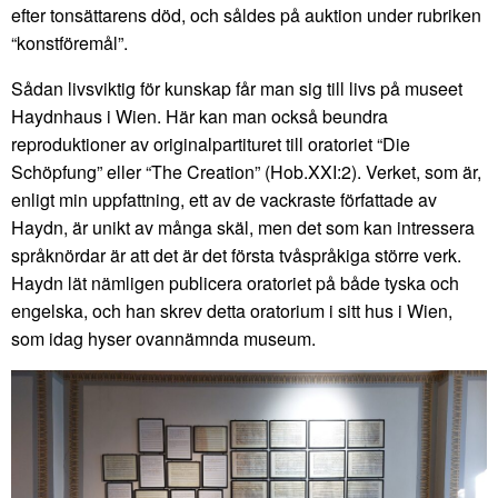
efter tonsättarens död, och såldes på auktion under rubriken
“konstföremål”.
Sådan livsviktig för kunskap får man sig till livs på museet
Haydnhaus i Wien. Här kan man också beundra
reproduktioner av originalpartituret till oratoriet “Die
Schöpfung” eller “The Creation” (Hob.XXI:2). Verket, som är,
enligt min uppfattning, ett av de vackraste författade av
Haydn, är unikt av många skäl, men det som kan intressera
språknördar är att det är det första tvåspråkiga större verk.
Haydn lät nämligen publicera oratoriet på både tyska och
engelska, och han skrev detta oratorium i sitt hus i Wien,
som idag hyser ovannämnda museum.