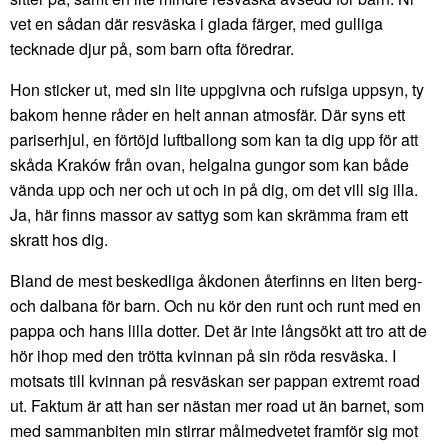
vet en sådan där resväska i glada färger, med gulliga
tecknade djur på, som barn ofta föredrar.
Hon sticker ut, med sin lite uppgivna och rufsiga uppsyn, ty
bakom henne råder en helt annan atmosfär. Där syns ett
pariserhjul, en förtöjd luftballong som kan ta dig upp för att
skåda Kraków från ovan, helgalna gungor som kan både
vända upp och ner och ut och in på dig, om det vill sig illa.
Ja, här finns massor av sattyg som kan skrämma fram ett
skratt hos dig.
Bland de mest beskedliga åkdonen återfinns en liten berg-
och dalbana för barn. Och nu kör den runt och runt med en
pappa och hans lilla dotter. Det är inte långsökt att tro att de
hör ihop med den trötta kvinnan på sin röda resväska. I
motsats till kvinnan på resväskan ser pappan extremt road
ut. Faktum är att han ser nästan mer road ut än barnet, som
med sammanbiten min stirrar målmedvetet framför sig mot