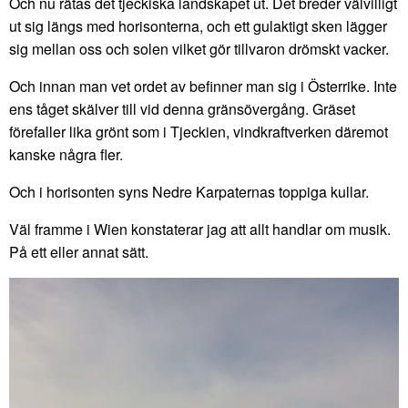
Och nu rätas det tjeckiska landskapet ut. Det breder välvilligt
ut sig längs med horisonterna, och ett gulaktigt sken lägger
sig mellan oss och solen vilket gör tillvaron drömskt vacker.
Och innan man vet ordet av befinner man sig i Österrike. Inte
ens tåget skälver till vid denna gränsövergång. Gräset
förefaller lika grönt som i Tjeckien, vindkraftverken däremot
kanske några fler.
Och i horisonten syns Nedre Karpaternas toppiga kullar.
Väl framme i Wien konstaterar jag att allt handlar om musik.
På ett eller annat sätt.