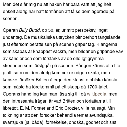
Men det slår mig nu att haken har bara varit att jag helt
enkelt aldrig har haft förmånen att få se dem agerade på
scenen.
Operan
Billy Budd
, op 50, är, ur mitt perspektiv, inget
undantag. De musikaliska uttrycken blir oerhört fängslande
just eftersom berättelsen på scenen griper tag. Klangerna
som skapas är knappast vackra, men bildar en gripande väv
av känslor och som förstärks av de olidligt grymma
skeenden som försiggår på scenen. Sången känns ofta lite
platt, som om den aldrig kommer ur någon skala, men
kanske försöker Britten återge den klaustrofobiska känsla
som måste ha förekommit på ett skepp på 1700-talet.
Operans handling kan man läsa sig till på
wikipedia
, men
den intressanta frågan är vad Britten och författarna till
librettot, E. M. Forster and Eric Crozier, ville ha sagt. Min
tolkning är att den försöker behandla temat avundsjuka,
svartsjuka (ja, båda), förnekelse, ondska, godhet och sist