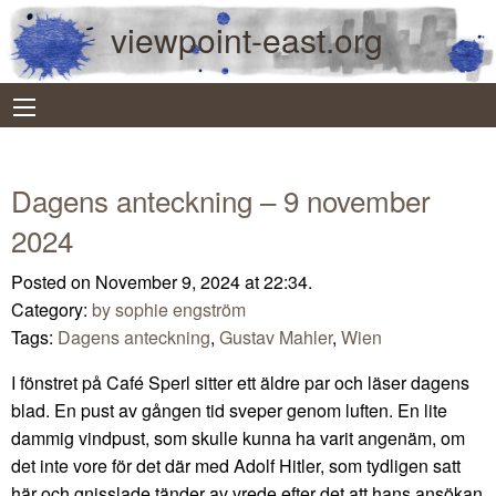
viewpoint-east.org
Dagens anteckning – 9 november
2024
Posted on November 9, 2024 at 22:34.
Category:
by sophie engström
Tags:
Dagens anteckning
,
Gustav Mahler
,
Wien
I fönstret på Café Sperl sitter ett äldre par och läser dagens
blad. En pust av gången tid sveper genom luften. En lite
dammig vindpust, som skulle kunna ha varit angenäm, om
det inte vore för det där med Adolf Hitler, som tydligen satt
här och gnisslade tänder av vrede efter det att hans ansökan