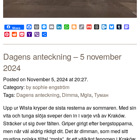
Facebook
WordPress
Messenger
Email
LinkedIn
WhatsApp
Blogger
Copy
Gmail
Threads
Outlook.com
Bluesky
Tumblr
Mast
Share
Link
Pinterest
Reddit
Pocket
Yahoo
Viber
Share
Mail
Dagens anteckning – 5 november
2024
Posted on November 5, 2024 at 20:27.
Category:
by sophie engström
Tags:
Dagens anteckning
,
Dimma
,
Mgła
,
Туман
Upp ur Wisła kryper de sista resterna av sommaren. Med sin
vita och tunga slöja sveper den in i varje vrå av Kraków.
Sträcker ut sig över fälten. Griper girigt efter bergstopparna,
men når väl aldrig riktigt dit. Det är dimman, som med sitt
mustiga polska tilltal “mgła”, är ett välkänt fenomen i Kraków.