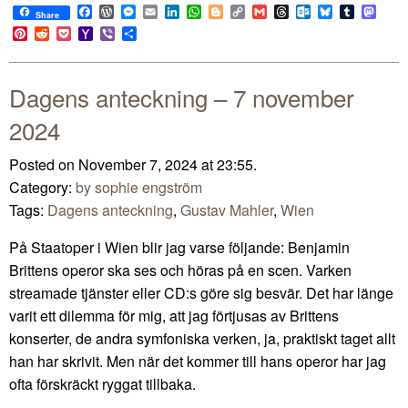
Facebook
WordPress
Messenger
Email
LinkedIn
WhatsApp
Blogger
Copy
Gmail
Threads
Outlook.com
Bluesky
Tumblr
Mast
Share
Link
Pinterest
Reddit
Pocket
Yahoo
Viber
Share
Mail
Dagens anteckning – 7 november
2024
Posted on November 7, 2024 at 23:55.
Category:
by sophie engström
Tags:
Dagens anteckning
,
Gustav Mahler
,
Wien
På Staatoper i Wien blir jag varse följande: Benjamin
Brittens operor ska ses och höras på en scen. Varken
streamade tjänster eller CD:s göre sig besvär. Det har länge
varit ett dilemma för mig, att jag förtjusas av Brittens
konserter, de andra symfoniska verken, ja, praktiskt taget allt
han har skrivit. Men när det kommer till hans operor har jag
ofta förskräckt ryggat tillbaka.