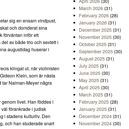
April 2026
(30)
March 2026
(31)
February 2026
(28)
 letar sig en ensam vindpust,
January 2026
(31)
rskat och domderat sina
December 2025
(31)
 förväntan inför ett
November 2025
(30)
 del av både trio och sextett i
October 2025
(31)
na augustidag huserar i
September 2025
(30)
August 2025
(31)
July 2025
(31)
ecis klingat ut, när violinisten
June 2025
(30)
a Gideon Klein, som är nästa
May 2025
(31)
rd tar Naiman-Meyer några
April 2025
(30)
March 2025
(31)
v genom livet. Han föddes i
February 2025
(28)
väl förankrade i judisk
January 2025
(31)
og i stadens kulturliv. Den
December 2024
(31)
ag, och han studerade snart
November 2024
(30)