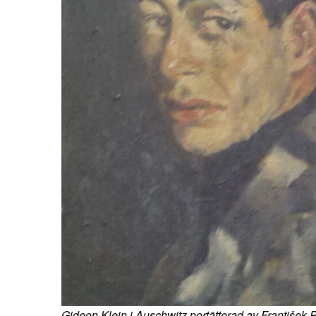
Gideon Klein i Auschwitz portätterad av František P