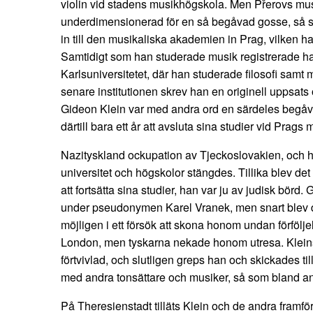
violin vid stadens musikhögskola. Men Přerovs musi
underdimensionerad för en så begåvad gosse, så sna
in till den musikaliska akademien in Prag, vilken ha
Samtidigt som han studerade musik registrerade ha
Karlsuniversitetet, där han studerade filosofi samt
senare institutionen skrev han en originell uppsats 
Gideon Klein var med andra ord en särdeles begå
därtill bara ett år att avsluta sina studier vid Prag
Nazityskland ockupation av Tjeckoslovakien, och h
universitet och högskolor stängdes. Tillika blev det
att fortsätta sina studier, han var ju av judisk börd
under pseudonymen Karel Vranek, men snart blev det
möjligen i ett försök att skona honom undan förfölje
London, men tyskarna nekade honom utresa. Kleins 
förtvivlad, och slutligen greps han och skickades ti
med andra tonsättare och musiker, så som bland a
På Theresienstadt tilläts Klein och de andra framfö