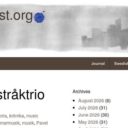
st.org
Journal
Swedish
tråktrio
Archives
August 2026
(6)
July 2026
(31)
June 2026
(30)
oria
,
krönika
,
music
May 2026
(31)
marmusik
,
musik
,
Pavel