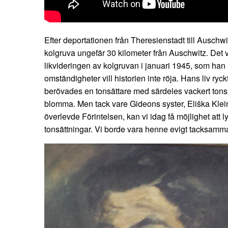
Efter deportationen från Theresienstadt till Auschwitz
kolgruva ungefär 30 kilometer från Auschwitz. Det 
likvideringen av kolgruvan i januari 1945, som han 
omständigheter vill historien inte röja. Hans liv ry
berövades en tonsättare med särdeles vackert tonsp
blomma. Men tack vare Gideons syster, Eliška Klei
överlevde Förintelsen, kan vi idag få möjlighet att l
tonsättningar. Vi borde vara henne evigt tacksamm