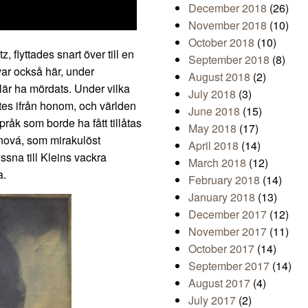
December 2018
(26)
November 2018
(10)
October 2018
(10)
, flyttades snart över till en
September 2018
(8)
var också här, under
August 2018
(2)
lär ha mördats. Under vilka
July 2018
(3)
cktes ifrån honom, och världen
June 2018
(15)
råk som borde ha fått tillåtas
May 2018
(17)
nová, som mirakulöst
April 2018
(14)
yssna till Kleins vackra
March 2018
(12)
a.
February 2018
(14)
January 2018
(13)
December 2017
(12)
November 2017
(11)
October 2017
(14)
September 2017
(14)
August 2017
(4)
July 2017
(2)