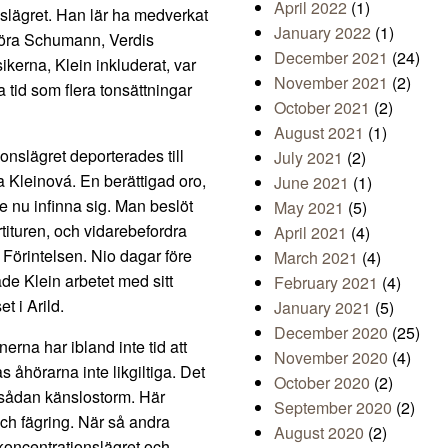
April 2022
(1)
nslägret. Han lär ha medverkat
January 2022
(1)
 höra Schumann, Verdis
December 2021
(24)
kerna, Klein inkluderat, var
November 2021
(2)
 tid som flera tonsättningar
October 2021
(2)
August 2021
(1)
ionslägret deporterades till
July 2021
(2)
a Kleinová. En berättigad oro,
June 2021
(1)
de nu infinna sig. Man beslöt
May 2021
(5)
tituren, och vidarebefordra
April 2021
(4)
 Förintelsen. Nio dagar före
March 2021
(4)
ade Klein arbetet med sitt
February 2021
(4)
t i Arild.
January 2021
(5)
December 2020
(25)
erna har ibland inte tid att
November 2020
(4)
s åhörarna inte likgiltiga. Det
October 2020
(2)
en sådan känslostorm. Här
September 2020
(2)
och fägring. När så andra
August 2020
(2)
 koncentrationslägret och