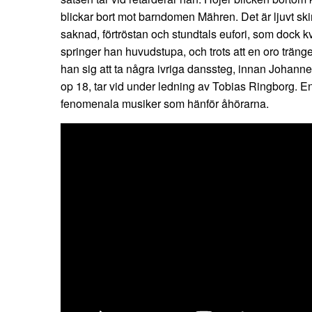
blickar bort mot barndomen Mähren. Det är ljuvt sk
saknad, förtröstan och stundtals eufori, som dock k
springer han huvudstupa, och trots att en oro tränge
han sig att ta några ivriga danssteg, innan Johanne
op 18, tar vid under ledning av Tobias Ringborg. E
fenomenala musiker som hänför åhörarna.