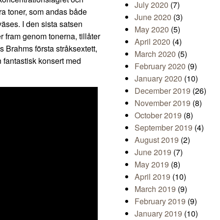
July 2020
(7)
ira toner, som andas både
June 2020
(3)
väses. I den sista satsen
May 2020
(5)
r fram genom tonerna, tillåter
April 2020
(4)
s Brahms första stråksextett,
March 2020
(5)
n fantastisk konsert med
February 2020
(9)
January 2020
(10)
December 2019
(26)
November 2019
(8)
October 2019
(8)
September 2019
(4)
August 2019
(2)
June 2019
(7)
May 2019
(8)
April 2019
(10)
March 2019
(9)
February 2019
(9)
January 2019
(10)