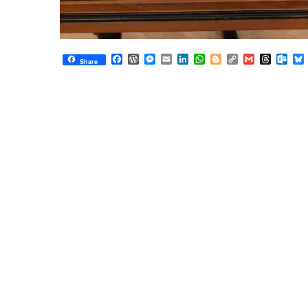
Facebook
WordPress
Messenger
Email
LinkedIn
WhatsApp
Blogger
Copy
Gmail
Thread
Out
Share
Link