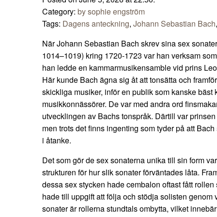
Category:
by sophie engström
Tags:
Dagens anteckning
,
Johann Sebastian Bach
När Johann Sebastian Bach skrev sina sex sonater
1014–1019) kring 1720-1723 var han verksam som 
han ledde en kammarmusikensamble vid prins Leop
Här kunde Bach ägna sig åt att tonsätta och framf
skickliga musiker, inför en publik som kanske bäs
musikkonnässörer. De var med andra ord finsmakar
utvecklingen av Bachs tonspråk. Därtill var prinsen 
men trots det finns ingenting som tyder på att Bac
i åtanke.
Det som gör de sex sonaterna unika till sin form va
strukturen för hur slik sonater förväntades låta. Fram
dessa sex stycken hade cembalon oftast fått rolle
hade till uppgift att följa och stödja solisten geno
sonater är rollerna stundtals ombytta, vilket innebär 