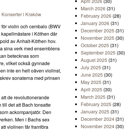
April 2026
(30)
March 2026
(31)
,
Konserter i Kraków
February 2026
(28)
January 2026
(31)
 för violin och cembalo (BWV
December 2025
(31)
kapellmästare i Köthen där
November 2025
(30)
old av Anhalt-Köthen hov.
October 2025
(31)
öra sina verk med ensemblens
September 2025
(30)
t kan betecknas som
August 2025
(31)
e, vilket också gynnade
July 2025
(31)
en inte en helt oäven violinst,
June 2025
(30)
h skrev sonaterna med prinsen
May 2025
(31)
April 2025
(30)
March 2025
(31)
r att de revolutionerande
February 2025
(28)
 till det att Bach tonsatte
January 2025
(31)
n som ackompanjatör. Den
December 2024
(31)
m verken. Men i Bachs sex
November 2024
(30)
att violinen får framföra