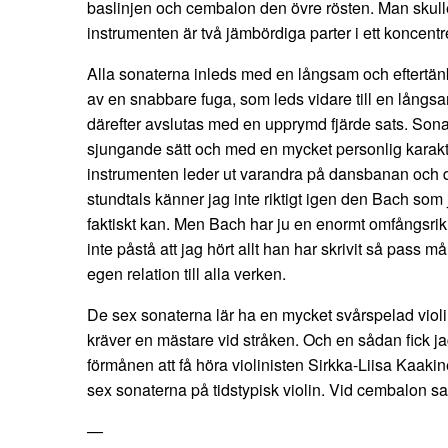
baslinjen och cembalon den övre rösten. Man skull
instrumenten är två jämbördiga parter i ett koncentr
Alla sonaterna inleds med en långsam och eftertän
av en snabbare fuga, som leds vidare till en långs
därefter avslutas med en upprymd fjärde sats. Sona
sjungande sätt och med en mycket personlig karakt
instrumenten leder ut varandra på dansbanan och dä
stundtals känner jag inte riktigt igen den Bach som j
faktiskt kan. Men Bach har ju en enormt omfångsrik
inte påstå att jag hört allt han har skrivit så pass 
egen relation till alla verken.
De sex sonaterna lär ha en mycket svårspelad viol
kräver en mästare vid stråken. Och en sådan fick ja
förmånen att få höra violinisten Sirkka-Liisa Kaakin
sex sonaterna på tidstypisk violin. Vid cembalon s
—