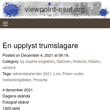
viewpoint-east.org
En upplyst trumslagare
Posted on December 4, 2021 at 09:18.
Category:
by sophie engström
,
Galizien
,
Historia
,
Kåseri
,
ukraina
Tags:
adventskalender 2021
,
Lviv
,
Polen under
mellankrigstiden
,
Prosvita
4 december 2021
Dagens okända
Fotograf okänd
1920-talet