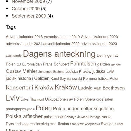
November 2009
(7)
October 2009
(5)
September 2009
(4)
Tags
Adventskalender 2018
Adventskalender 2020
Adventskalender 2019
adventskalender 2021
adventskalender 2022
adventskalender 2023
Dagens anteckning
Delningen av
avantgarde
Förintelsen
Polen
Franz Schubert
Euromajdan
galizien
EU
gender
Gustav Mahler
judiska Lviv
Judiska Kraków
Johannes Brahms
judisk historia i Galizien
Kommunistiska Polen
Karol Szymanowski
Kraków
Konserter i Kraków
Ludwig van Beethoven
Lviv
Ockupationen av Polen
Opera
orgelsalen
Lvivs filharmoni
Polen
Polen under mellankrigstiden
photography
poesi
Polska affischer
polsk musik
russia
Rohatyn Jewish Heritage
Sverige
Rysslands aggressionskrig mot Ukraina
Stanisław Wyspiański
turism