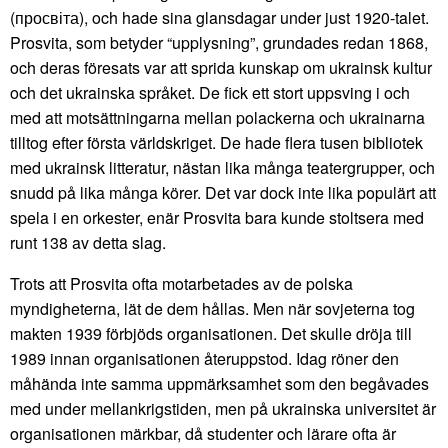
(просвіта), och hade sina glansdagar under just 1920-talet.
Prosvita, som betyder “upplysning”, grundades redan 1868,
och deras föresats var att sprida kunskap om ukrainsk kultur
och det ukrainska språket. De fick ett stort uppsving i och
med att motsättningarna mellan polackerna och ukrainarna
tilltog efter första världskriget. De hade flera tusen bibliotek
med ukrainsk litteratur, nästan lika många teatergrupper, och
snudd på lika många körer. Det var dock inte lika populärt att
spela i en orkester, enär Prosvita bara kunde stoltsera med
runt 138 av detta slag.
Trots att Prosvita ofta motarbetades av de polska
myndigheterna, lät de dem hållas. Men när sovjeterna tog
makten 1939 förbjöds organisationen. Det skulle dröja till
1989 innan organisationen återuppstod. Idag röner den
måhända inte samma uppmärksamhet som den begåvades
med under mellankrigstiden, men på ukrainska universitet är
organisationen märkbar, då studenter och lärare ofta är