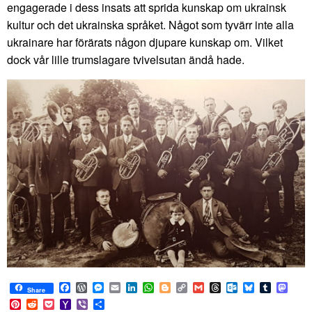
engagerade i dess insats att sprida kunskap om ukrainsk
kultur och det ukrainska språket. Något som tyvärr inte alla
ukrainare har förärats någon djupare kunskap om. Vilket
dock vår lille trumslagare tvivelsutan ändå hade.
Facebook
WordPress
Messenger
Email
LinkedIn
WhatsApp
Blogger
Copy
Gmail
Threads
Outlook.com
Bluesky
Tumblr
Mast
Share
Link
Pinterest
Reddit
Pocket
Yahoo
Viber
Share