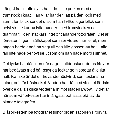
Längst fram i bild syns han, den lille pojken med en
trumstock i knät. Han vilar handen lätt på den, och med
surmulen blick ser det ut som han i vilket ögonblick som
helst skulle kunna lyfta handen med trumstocken och
drämma till den stackars intet ont anande fotografen. Det är
förresten ingen i sällskapet som ser vidare munter ut, men
någon borde ändå ha sagt till den lille gossen att han i alla
fall inte hade behövt se ut som om han hade mord i sinnet.
Det tycks ha blåst den där dagen, alldenstund deras frisyrer
har begåvats med bångstyriga lockar som spretar åt olika
håll. Kanske är det en trevande höstvind, som testar sina
talanger inför höstrusket. Vinden har då med visshet färdats
över de galiziskiska vidderna in mot staden Lwów. Ty det är
här som vår orkester har infångats, och satts plåt av den
okände fotografen.
Blåsorkestern på fotografiet tillhör organisationen Prosvita