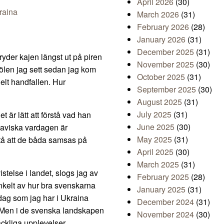
April 2026
(30)
raina
March 2026
(31)
February 2026
(28)
January 2026
(31)
December 2025
(31)
ryder kajen längst ut på piren
November 2025
(30)
pölen jag sett sedan jag kom
October 2025
(31)
helt handfallen. Hur
September 2025
(30)
August 2025
(31)
July 2025
(31)
det är lätt att förstå vad han
June 2025
(30)
aviska vardagen är
May 2025
(31)
rstå att de båda samsas på
April 2025
(30)
March 2025
(31)
stelse i landet, slogs jag av
February 2025
(28)
enkelt av hur bra svenskarna
January 2025
(31)
dag som jag har i Ukraina
December 2024
(31)
. Men i de svenska landskapen
November 2024
(30)
ckliga upplevelser.