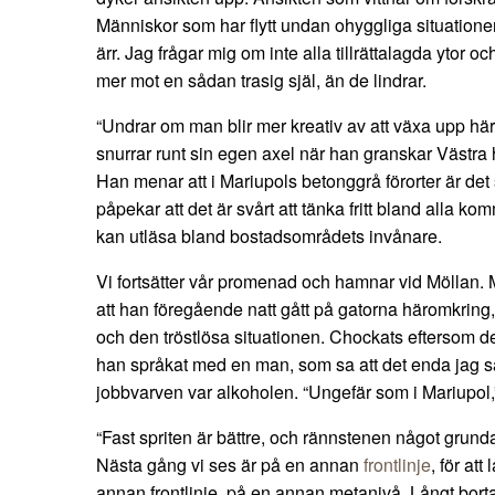
Människor som har flytt undan ohyggliga situationer
ärr. Jag frågar mig om inte alla tillrättalagda ytor o
mer mot en sådan trasig själ, än de lindrar.
“Undrar om man blir mer kreativ av att växa upp här
snurrar runt sin egen axel när han granskar Väst
Han menar att i Mariupols betonggrå förorter är det s
påpekar att det är svårt att tänka fritt bland alla k
kan utläsa bland bostadsområdets invånare.
Vi fortsätter vår promenad och hamnar vid Möllan. M
att han föregående natt gått på gatorna häromkring
och den tröstlösa situationen. Chockats eftersom 
han språkat med en man, som sa att det enda jag 
jobbvarven var alkoholen. “Ungefär som i Mariupol,
“Fast spriten är bättre, och rännstenen något grundare
Nästa gång vi ses är på en annan
frontlinje
, för at
annan frontlinje, på en annan metanivå. Långt bo