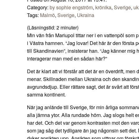
Category:
by sophie engström
,
krönika
,
Sverige
,
uk
Tags:
Malmö
,
Sverige
,
Ukraina
(Läsningstid:
2
minuter)
Min vän från Mariupol tittar ner i en vattenpöl som p
i Västra hamnen. “Jag lovar! Det här är den första 
till Skandinavien”, insisterar han. “Jag känner mig 
interagerar man med en sådan här?”
Det är klart att vi förstår att det är en överdrift, men 
menar. Skillnaden mellan Ukraina och den skandin
avgrundsdjup. Eller rättare sagt, det är svårt att fö
samma kontinent.
När jag anlände till Sverige, för min årliga sommarvi
alla jämna ytor. Alla rundade hörn. Jag slogs helt 
har det. Och det var genom kontrasten mot den var
som jag såg det tydligare än jag någonsin sett det
dyker ansikten upp. Ansikten som vittnar om förskrä