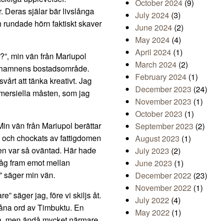
October 2024
(9)
. Deras själar bär livslånga
July 2024
(3)
ch rundade hörn faktiskt skaver
June 2024
(2)
May 2024
(4)
April 2024
(1)
?”, min vän från Mariupol
March 2024
(2)
ra hamnens bostadsområde.
February 2024
(1)
vårt att tänka kreativt. Jag
December 2023
(24)
ommersiella måsten, som jag
November 2023
(1)
October 2023
(1)
in vän från Mariupol berättar
September 2023
(2)
, och chockats av fattigdomen
August 2023
(1)
den var så oväntad. Här hade
July 2023
(2)
såg fram emot mellan
June 2023
(1)
” säger min vän.
December 2022
(23)
November 2022
(1)
” säger jag, före vi skiljs åt.
July 2022
(4)
t låna ord av Timbuktu. En
May 2022
(1)
rta, men ändå mycket närmare