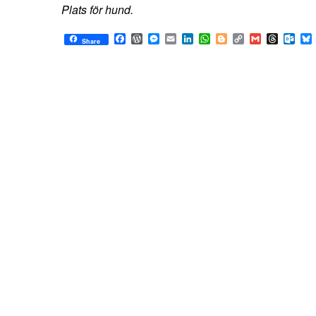
Plats för hund.
Facebook
WordPress
Messenger
Email
LinkedIn
WhatsApp
Blogger
Copy
Gmail
Thread
Out
Share
Link