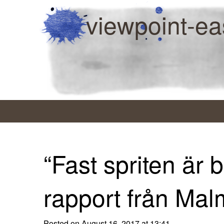
viewpoint-ea
“Fast spriten är b
rapport från Ma
Posted on August 16, 2017 at 13:41.