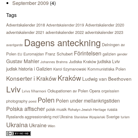
September 2009
(4)
Tags
Adventskalender 2018
Adventskalender 2020
Adventskalender 2019
adventskalender 2021
adventskalender 2022
adventskalender 2023
Dagens anteckning
Delningen av
avantgarde
Förintelsen
Polen
Franz Schubert
Euromajdan
galizien
EU
gender
Gustav Mahler
judiska Lviv
Judiska Kraków
Johannes Brahms
judisk historia i Galizien
Kommunistiska Polen
Karol Szymanowski
Kraków
Konserter i Kraków
Ludwig van Beethoven
Lviv
Ockupationen av Polen
Opera
orgelsalen
Lvivs filharmoni
Polen
Polen under mellankrigstiden
photography
poesi
Polska affischer
polsk musik
russia
Rohatyn Jewish Heritage
Sverige
Rysslands aggressionskrig mot Ukraina
Stanisław Wyspiański
turism
Ukraina
Ukraine
Wien