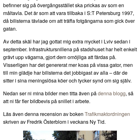
befinner sig på övergångsstället ska prickas av som en
måltavla. Det är som att vara tillbaka i S:T Petersburg 1997,
då bilisterna tävlade om att träffa fotgängarna som gick över
gatan.
Av detta skäl har jag gottat mig extra mycket i Lviv sedan i
september. Infrastruktursnillena på stadshuset har helt enkelt
grävt upp vägarna, gjort dem omöjliga att färdas på.
Visserligen har det genererat mer koas på vissa gator, men
till min glädje har bilisterna det jobbigast av alla – där de
sitter i sina meningslösa köer och tycker synd om sig själv.
Nedan ser ni mina bilder men titta även på
denna blogg
, så
att ni får fler bildbevis på snillet i arbete.
Läs även denna recension av boken
Trafikmaktordningen
skriven av Fredrik Österblom i veckans Ny Tid.