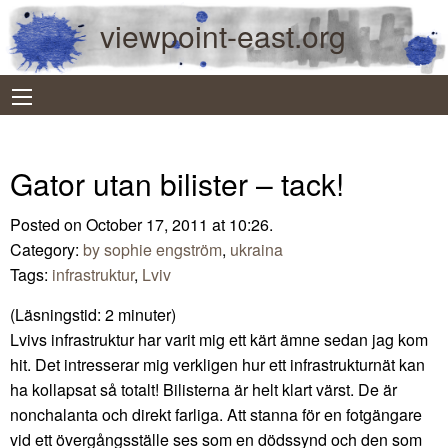
viewpoint-east.org
Gator utan bilister – tack!
Posted on October 17, 2011 at 10:26.
Category:
by sophie engström
,
ukraina
Tags:
infrastruktur
,
Lviv
(Läsningstid:
2
minuter)
Lvivs infrastruktur har varit mig ett kärt ämne sedan jag kom
hit. Det intresserar mig verkligen hur ett infrastrukturnät kan
ha kollapsat så totalt! Bilisterna är helt klart värst. De är
nonchalanta och direkt farliga. Att stanna för en fotgängare
vid ett övergångsställe ses som en dödssynd och den som