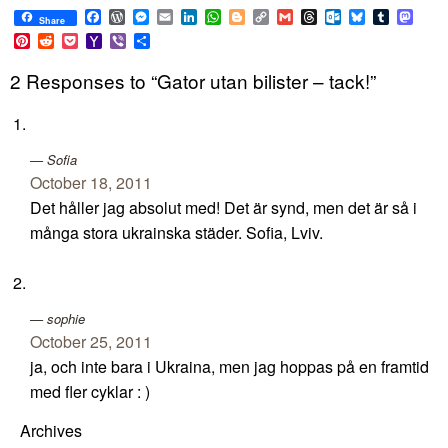
Facebook
WordPress
Messenger
Email
LinkedIn
WhatsApp
Blogger
Copy
Gmail
Threads
Outlook.com
Bluesky
Tumblr
Mast
Share
Link
Pinterest
Reddit
Pocket
Yahoo
Viber
Share
Mail
2 Responses to “Gator utan bilister – tack!”
Sofia
October 18, 2011
Det håller jag absolut med! Det är synd, men det är så i
många stora ukrainska städer. Sofia, Lviv.
sophie
October 25, 2011
ja, och inte bara i Ukraina, men jag hoppas på en framtid
med fler cyklar : )
Archives