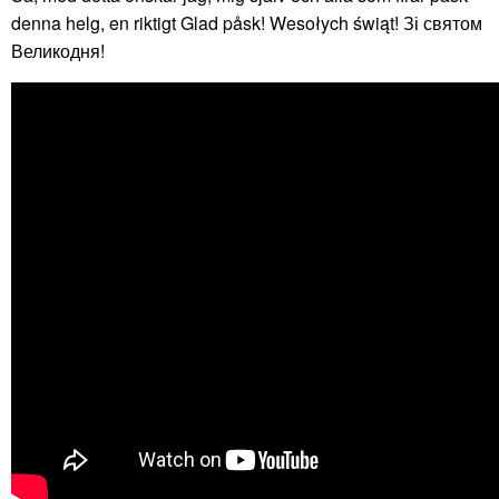
denna helg, en riktigt Glad påsk! Wesołych świąt! Зі святом
Великодня!