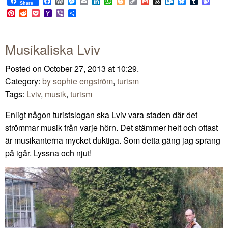
Facebook
WordPress
Messenger
Email
LinkedIn
WhatsApp
Blogger
Copy
Gmail
Threads
Outlook.com
Bluesky
Tumblr
Mast
Share
Link
Pinterest
Reddit
Pocket
Yahoo
Viber
Share
Mail
Musikaliska Lviv
Posted on October 27, 2013 at 10:29.
Category:
by sophie engström
,
turism
Tags:
Lviv
,
musik
,
turism
Enligt någon turistslogan ska Lviv vara staden där det
strömmar musik från varje hörn. Det stämmer helt och oftast
är musikanterna mycket duktiga. Som detta gäng jag sprang
på igår. Lyssna och njut!