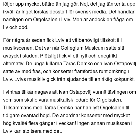
följer upp mycket bättre än jag gör. Nej, det jag tänker ta upp
ikväll är inget förstasidesstoff för svensk media. Det handlar
nämligen om Orgelsalen i Lviv. Men är ändock en fråga om
liv och död.
För några år sedan fick Lviv ett välbehövligt tillskott till
musikscenen. Det var när Collegium Musicum satte sitt
avtryck i staden. Plötsligt fick vi ett nytt och enegirikt
alternativ. De unga killarna Taras Demko och Ivan Ostapovitj
satte av med fräs, och konserter framfördes runt omkring i
Lviv. Lvivs musikliv gick från sjudande till en riktig kokpunkt.
I vintras tillkännagavs att Ivan Ostapovitj vunnit tävlingen om
vem som skulle vara musikalisk ledare för Orgelsalen.
Tillsammans med Taras Demko har han lyft Orgelsalen till
tidigare oväntad höjd. De anordnar konserter med mycket
hög kvalité flera gånger i veckan! Ingen annan musikscen i
Lviv kan stoltsera med det.