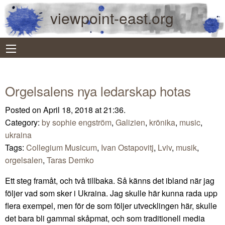
viewpoint-east.org
Orgelsalens nya ledarskap hotas
Posted on April 18, 2018 at 21:36.
Category:
by sophie engström
,
Galizien
,
krönika
,
music
,
ukraina
Tags:
Collegium Musicum
,
Ivan Ostapovitj
,
Lviv
,
musik
,
orgelsalen
,
Taras Demko
Ett steg framåt, och två tillbaka. Så känns det ibland när jag
följer vad som sker i Ukraina. Jag skulle här kunna rada upp
flera exempel, men för de som följer utvecklingen här, skulle
det bara bli gammal skåpmat, och som traditionell media