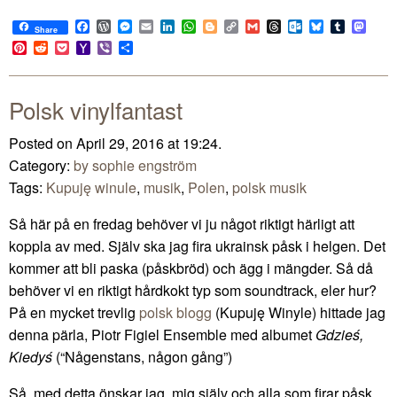
Facebook
WordPress
Messenger
Email
LinkedIn
WhatsApp
Blogger
Copy
Gmail
Threads
Outlook.com
Bluesky
Tumblr
Mast
Share
Link
Pinterest
Reddit
Pocket
Yahoo
Viber
Share
Mail
Polsk vinylfantast
Posted on April 29, 2016 at 19:24.
Category:
by sophie engström
Tags:
Kupuję winule
,
musik
,
Polen
,
polsk musik
Så här på en fredag behöver vi ju något riktigt härligt att
koppla av med. Själv ska jag fira ukrainsk påsk i helgen. Det
kommer att bli paska (påskbröd) och ägg i mängder. Så då
behöver vi en riktigt hårdkokt typ som soundtrack, eler hur?
På en mycket trevlig
polsk blogg
(Kupuję Winyle) hittade jag
denna pärla, Piotr Figiel Ensemble ‎med albumet
Gdzieś,
Kiedyś
(“Någenstans, någon gång”)
Så, med detta önskar jag, mig själv och alla som firar påsk