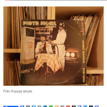
Från Kupuję winyle