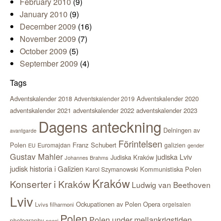
February 2010
(9)
January 2010
(9)
December 2009
(16)
November 2009
(7)
October 2009
(5)
September 2009
(4)
Tags
Adventskalender 2018
Adventskalender 2020
Adventskalender 2019
adventskalender 2021
adventskalender 2022
adventskalender 2023
Dagens anteckning
Delningen av
avantgarde
Förintelsen
Polen
Franz Schubert
Euromajdan
galizien
EU
gender
Gustav Mahler
judiska Lviv
Judiska Kraków
Johannes Brahms
judisk historia i Galizien
Kommunistiska Polen
Karol Szymanowski
Kraków
Konserter i Kraków
Ludwig van Beethoven
Lviv
Ockupationen av Polen
Opera
orgelsalen
Lvivs filharmoni
Polen
Polen under mellankrigstiden
photography
poesi