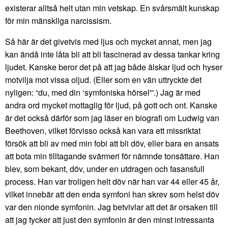
existerar alltså helt utan min vetskap. En svårsmält kunskap
för min mänskliga narcissism.
Så här är det givetvis med ljus och mycket annat, men jag
kan ändå inte låta bli att bli fascinerad av dessa tankar kring
ljudet. Kanske beror det på att jag både älskar ljud och hyser
motvilja mot vissa oljud. (Eller som en vän uttryckte det
nyligen: “du, med din ‘symfoniska hörsel'”.) Jag är med
andra ord mycket mottaglig för ljud, på gott och ont. Kanske
är det också därför som jag läser en biografi om Ludwig van
Beethoven, vilket förvisso också kan vara ett missriktat
försök att bli av med min fobi att bli döv, eller bara en ansats
att bota min tilltagande svärmeri för nämnde tonsättare. Han
blev, som bekant, döv, under en utdragen och fasansfull
process. Han var troligen helt döv när han var 44 eller 45 år,
vilket innebär att den enda symfoni han skrev som helst döv
var den nionde symfonin. Jag betvivlar att det är orsaken till
att jag tycker att just den symfonin är den minst intressanta