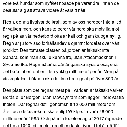
vore två hundar som nyfiket nosade på varandra, innan de
beslutar sig att sträva vidare åt varsitt håll.
Regn, denna livgivande kraft, som av oss nordbor inte alltid
är välkommen, och kanske beror vår nordiska motvilja mot
regn på att vår nederbörd ofta är kall och ganska ogemytlig.
Regn är ju förvisso förhållandevis ojämnt fördelat över vårt
jordklot. Den torraste platsen på jorden är faktiskt inte
Sahara, som man skulle kunna tro, utan Atacamaöknen i
Sydamerika. Regnmätarna där är ganska sysslolösa, enär
det bara faller runt en liten ynklig millimeter per år. Men på
vissa platser i öknen ska det inte ha regnat på över 500 år.
Den plats som det regnar mest på i världen är faktiskt varken
Borås eller Bergen, utan Mawsynram som ligger i nordvästra
Indien. Där regnar det i genomsnitt 12 000 millimeter om
året, och deras rekord ska enligt Wikipedia vara 26 000
millimeter år 1985. Och på min födelsedag år 2017 regnade
det hela 1000 millimeter på ett endaste dygn. Det är därför