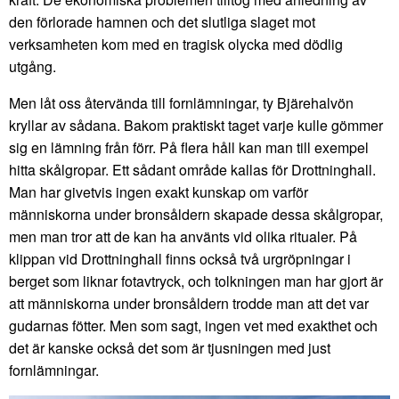
den förlorade hamnen och det slutliga slaget mot
verksamheten kom med en tragisk olycka med dödlig
utgång.
Men låt oss återvända till fornlämningar, ty Bjärehalvön
kryllar av sådana. Bakom praktiskt taget varje kulle gömmer
sig en lämning från förr. På flera håll kan man till exempel
hitta skålgropar. Ett sådant område kallas för Drottninghall.
Man har givetvis ingen exakt kunskap om varför
människorna under bronsåldern skapade dessa skålgropar,
men man tror att de kan ha använts vid olika ritualer. På
klippan vid Drottninghall finns också två urgröpningar i
berget som liknar fotavtryck, och tolkningen man har gjort är
att människorna under bronsåldern trodde man att det var
gudarnas fötter. Men som sagt, ingen vet med exakthet och
det är kanske också det som är tjusningen med just
fornlämningar.