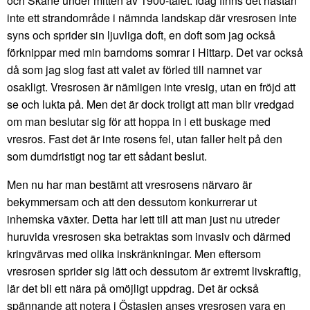
och Skåne under mitten av 1900-talet. Idag finns det nästan
inte ett strandområde i nämnda landskap där vresrosen inte
syns och sprider sin ljuvliga doft, en doft som jag också
förknippar med min barndoms somrar i Hittarp. Det var också
då som jag slog fast att valet av förled till namnet var
osakligt. Vresrosen är nämligen inte vresig, utan en fröjd att
se och lukta på. Men det är dock troligt att man blir vredgad
om man beslutar sig för att hoppa in i ett buskage med
vresros. Fast det är inte rosens fel, utan faller helt på den
som dumdristigt nog tar ett sådant beslut.
Men nu har man bestämt att vresrosens närvaro är
bekymmersam och att den dessutom konkurrerar ut
inhemska växter. Detta har lett till att man just nu utreder
huruvida vresrosen ska betraktas som invasiv och därmed
kringvärvas med olika inskränkningar. Men eftersom
vresrosen sprider sig lätt och dessutom är extremt livskraftig,
lär det bli ett nära på omöjligt uppdrag. Det är också
spännande att notera i Östasien anses vresrosen vara en