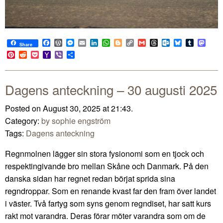
Facebook
WordPress
Messenger
Email
LinkedIn
WhatsApp
Blogger
Copy
Gmail
Threads
Outlook.com
Bluesky
Tumblr
Mast
Share
Link
Pinterest
Reddit
Pocket
Yahoo
Viber
Share
Mail
Dagens anteckning – 30 augusti 2025
Posted on August 30, 2025 at 21:43.
Category:
by sophie engström
Tags:
Dagens anteckning
Regnmolnen lägger sin stora fysionomi som en tjock och
respektingivande bro mellan Skåne och Danmark. På den
danska sidan har regnet redan börjat sprida sina
regndroppar. Som en renande kvast far den fram över landet
i väster. Två fartyg som syns genom regndiset, har satt kurs
rakt mot varandra. Deras förar möter varandra som om de