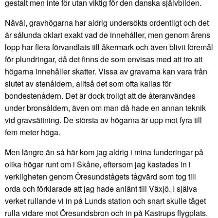
gestalt men inte för utan viktig för den danska självbilden.
Nåväl, gravhögarna har aldrig undersökts ordentligt och det
är sålunda oklart exakt vad de innehåller, men genom årens
lopp har flera förvandlats till åkermark och även blivit föremål
för plundringar, då det finns de som envisas med att tro att
högarna innehåller skatter. Vissa av gravarna kan vara från
slutet av stenåldern, alltså det som ofta kallas för
bondestenådern. Det är dock troligt att de återanvändes
under bronsåldern, även om man då hade en annan teknik
vid gravsättning. De största av högarna är upp mot fyra till
fem meter höga.
Men längre än så här kom jag aldrig i mina funderingar på
olika högar runt om i Skåne, eftersom jag kastades in i
verkligheten genom Öresundstågets tågvärd som tog till
orda och förklarade att jag hade anlänt till Växjö. I själva
verket rullande vi in på Lunds station och snart skulle tåget
rulla vidare mot Öresundsbron och in på Kastrups flygplats.