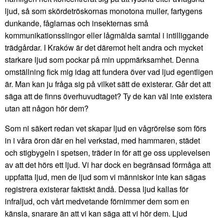
ljud, så som skördetröskornas monotona muller, fartygens
dunkande, fåglarnas och insekternas små
kommunikationsslingor eller lågmälda samtal i intilliggande
trädgårdar. I Kraków är det däremot helt andra och mycket
starkare ljud som pockar på min uppmärksamhet. Denna
omställning fick mig idag att fundera över vad ljud egentligen
är. Man kan ju fråga sig på vilket sätt de existerar. Går det att
säga att de finns överhuvudtaget? Ty de kan väl inte existera
utan att någon hör dem?
Som ni säkert redan vet skapar ljud en vågrörelse som förs
in i våra öron där en hel verkstad, med hammaren, städet
och stigbygeln i spetsen, träder in för att ge oss upplevelsen
av att det hörs ett ljud. Vi har dock en begränsad förmåga att
uppfatta ljud, men de ljud som vi människor inte kan sägas
registrera existerar faktiskt ändå. Dessa ljud kallas för
infraljud, och vårt medvetande förnimmer dem som en
känsla, snarare än att vi kan säga att vi hör dem. Ljud