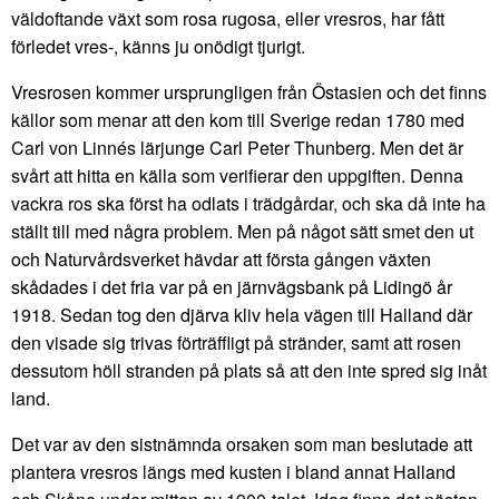
väldoftande växt som rosa rugosa, eller vresros, har fått
förledet vres-, känns ju onödigt tjurigt.
Vresrosen kommer ursprungligen från Östasien och det finns
källor som menar att den kom till Sverige redan 1780 med
Carl von Linnés lärjunge Carl Peter Thunberg. Men det är
svårt att hitta en källa som verifierar den uppgiften. Denna
vackra ros ska först ha odlats i trädgårdar, och ska då inte ha
ställt till med några problem. Men på något sätt smet den ut
och Naturvårdsverket hävdar att första gången växten
skådades i det fria var på en järnvägsbank på Lidingö år
1918. Sedan tog den djärva kliv hela vägen till Halland där
den visade sig trivas förträffligt på stränder, samt att rosen
dessutom höll stranden på plats så att den inte spred sig inåt
land.
Det var av den sistnämnda orsaken som man beslutade att
plantera vresros längs med kusten i bland annat Halland