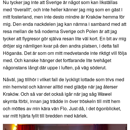
Nu tycker jag inte att Sverige är något som kan likställas
med “överallt”, och inte heller känner jag mig som en gäst i
mitt fosterland, men inte desto mindre är Kraków hemma för
mig. Den enda nackdelen jag kan nämna i samband med att
resa mellan de två noderna Sverige och Polen är att jag
tycker att flygresor gör själva resan lite väl kort. En bit av mig
dröjer sig nämligen kvar på den andra platsen, i detta fall
Höganäs. Det är som om mitt medvetande inte riktigt vill följa
med. Och kanske hänger det fortfarande lite tvehåget
någonstans långt där uppe i luften, på väg söderut.
Nåväl, jag tillhör i vilket fall de lyckligt lottade som trivs med
min hemvist och känner alltid med glädje när jag återser
Kraków. Och så var det också igår när jag såg Wawel
skymta förbi, innan jag trädde in över tröskeln till mitt hem
och möttes av min kära vän Flo. Just då, i det ögonblicket,
var mitt hjärta fyllt till bredden med kärlek.