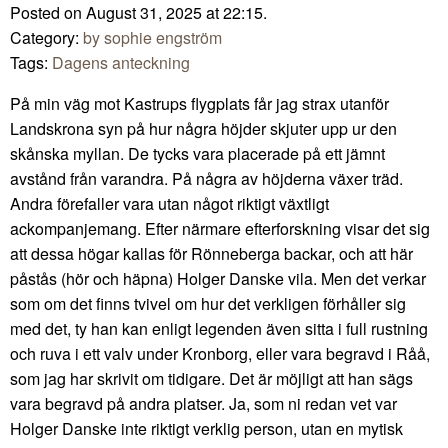
Posted on August 31, 2025 at 22:15.
Category:
by sophie engström
Tags:
Dagens anteckning
På min väg mot Kastrups flygplats får jag strax utanför
Landskrona syn på hur några höjder skjuter upp ur den
skånska myllan. De tycks vara placerade på ett jämnt
avstånd från varandra. På några av höjderna växer träd.
Andra förefaller vara utan något riktigt växtligt
ackompanjemang. Efter närmare efterforskning visar det sig
att dessa högar kallas för Rönneberga backar, och att här
påstås (hör och häpna) Holger Danske vila. Men det verkar
som om det finns tvivel om hur det verkligen förhåller sig
med det, ty han kan enligt legenden även sitta i full rustning
och ruva i ett valv under Kronborg, eller vara begravd i Råå,
som jag har skrivit om tidigare. Det är möjligt att han sägs
vara begravd på andra platser. Ja, som ni redan vet var
Holger Danske inte riktigt verklig person, utan en mytisk