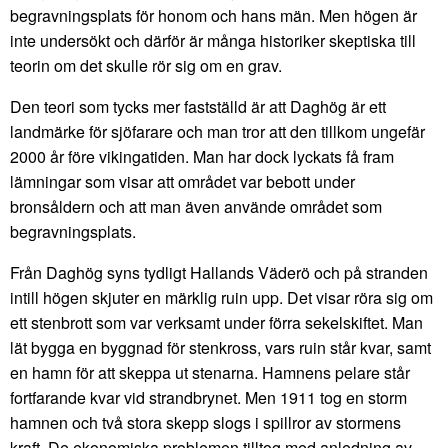
begravningsplats för honom och hans män. Men högen är
inte undersökt och därför är många historiker skeptiska till
teorin om det skulle rör sig om en grav.
Den teori som tycks mer fastställd är att Daghög är ett
landmärke för sjöfarare och man tror att den tillkom ungefär
2000 år före vikingatiden. Man har dock lyckats få fram
lämningar som visar att området var bebott under
bronsåldern och att man även använde området som
begravningsplats.
Från Daghög syns tydligt Hallands Väderö och på stranden
intill högen skjuter en märklig ruin upp. Det visar röra sig om
ett stenbrott som var verksamt under förra sekelskiftet. Man
lät bygga en byggnad för stenkross, vars ruin står kvar, samt
en hamn för att skeppa ut stenarna. Hamnens pelare står
fortfarande kvar vid strandbrynet. Men 1911 tog en storm
hamnen och två stora skepp slogs i spillror av stormens
kraft. De ekonomiska problemen tilltog med anledning av