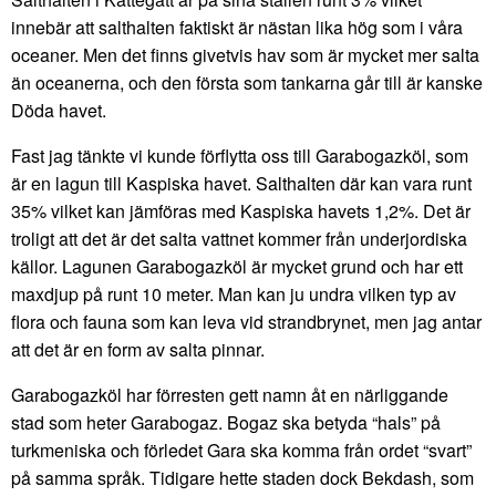
innebär att salthalten faktiskt är nästan lika hög som i våra
oceaner. Men det finns givetvis hav som är mycket mer salta
än oceanerna, och den första som tankarna går till är kanske
Döda havet.
Fast jag tänkte vi kunde förflytta oss till Garabogazköl, som
är en lagun till Kaspiska havet. Salthalten där kan vara runt
35% vilket kan jämföras med Kaspiska havets 1,2%. Det är
troligt att det är det salta vattnet kommer från underjordiska
källor. Lagunen Garabogazköl är mycket grund och har ett
maxdjup på runt 10 meter. Man kan ju undra vilken typ av
flora och fauna som kan leva vid strandbrynet, men jag antar
att det är en form av salta pinnar.
Garabogazköl har förresten gett namn åt en närliggande
stad som heter Garabogaz. Bogaz ska betyda “hals” på
turkmeniska och förledet Gara ska komma från ordet “svart”
på samma språk. Tidigare hette staden dock Bekdash, som