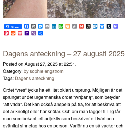
Facebook
WordPress
Messenger
Email
LinkedIn
WhatsApp
Blogger
Copy
Gmail
Threads
Outlook.com
Bluesky
Tumblr
Mast
Share
Link
Pinterest
Reddit
Pocket
Yahoo
Viber
Share
Mail
Dagens anteckning – 27 augusti 2025
Posted on August 27, 2025 at 22:51.
Category:
by sophie engström
Tags:
Dagens anteckning
Ordet “vres” tycks ha ett litet oklart ursprung. Möjligen är det
sprunget ur det urgermanska ordet “wrīþaną”, som betyder
“att vrida”. Det kan också anspela på trä, för att beskriva att
det är knotigt eller har knölar. Och om man lägger till -ig får
man som bekant, ett adjektiv som beskriver ett tvärt och
ovänligt sinnelag hos en person. Varför nu en så vacker och