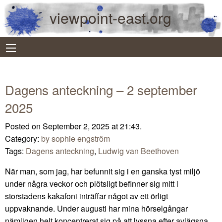
viewpoint-east.org
Dagens anteckning – 2 september
2025
Posted on September 2, 2025 at 21:43.
Category:
by sophie engström
Tags:
Dagens anteckning
,
Ludwig van Beethoven
När man, som jag, har befunnit sig i en ganska tyst miljö
under några veckor och plötsligt befinner sig mitt i
storstadens kakafoni inträffar något av ett örligt
uppvaknande. Under augusti har mina hörselgångar
nämligen helt koncentrerat sig på att lyssna efter avlägsna