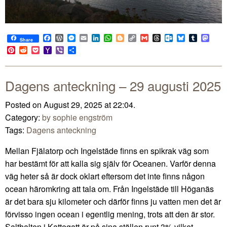
Facebook
WordPress
Messenger
Email
LinkedIn
WhatsApp
Blogger
Copy
Gmail
Threads
Outlook.com
Bluesky
Tumblr
Mast
Share
Link
Pinterest
Reddit
Pocket
Yahoo
Viber
Share
Mail
Dagens anteckning – 29 augusti 2025
Posted on August 29, 2025 at 22:04.
Category:
by sophie engström
Tags:
Dagens anteckning
Mellan Fjälatorp och Ingelstäde finns en spikrak väg som
har bestämt för att kalla sig själv för Oceanen. Varför denna
väg heter så är dock oklart eftersom det inte finns någon
ocean häromkring att tala om. Från Ingelstäde till Höganäs
är det bara sju kilometer och därför finns ju vatten men det är
förvisso ingen ocean i egentlig mening, trots att den är stor.
Salthalten i Kattegatt är på sina ställen runt 3% vilket