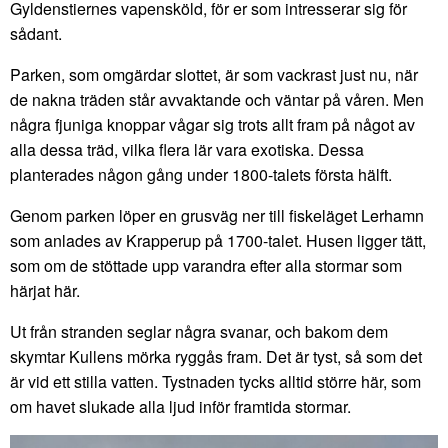
Gyldenstiernes vapensköld, för er som intresserar sig för
sådant.
Parken, som omgärdar slottet, är som vackrast just nu, när
de nakna träden står avvaktande och väntar på våren. Men
några fjuniga knoppar vågar sig trots allt fram på något av
alla dessa träd, vilka flera lär vara exotiska. Dessa
planterades någon gång under 1800-talets första hälft.
Genom parken löper en grusväg ner till fiskeläget Lerhamn
som anlades av Krapperup på 1700-talet. Husen ligger tätt,
som om de stöttade upp varandra efter alla stormar som
härjat här.
Ut från stranden seglar några svanar, och bakom dem
skymtar Kullens mörka ryggås fram. Det är tyst, så som det
är vid ett stilla vatten. Tystnaden tycks alltid större här, som
om havet slukade alla ljud inför framtida stormar.