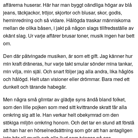
affärerna huserar. Här har man byggt oändliga högar av blå
jeans, täckjackor, tröjor, skjortor och blusar, skor, godis,
heminredning och så vidare. Hålögda traskar människorna
mellan de olika båsen, i jakt på någon slags tillfredsställe av
okänt slag. Ur varje affärer brusar toner, musik ingen har bett
om.
Den där påtvingade musiken, är som ett gift. Jag känner hur
min kraft dräneras, hur varje takt smular sönder mina tankar,
min vilja, min själ. Och snart följer jag alla andra, lika håglös
och hålögd. Helt utan visioner eller drömmar. Bara med ett
dunkelt och tärande habegär.
Men några små glimtar av glädje syns ändå bland folket,
som den lille pojken som med sitt kvittrande skratt får alla
omkring sig att le. Han verkar helt obekymrad om den
stökiga miljön omkring honom. Och det tar en stund att förstå
att han har en hörselnedsättning som gör att han antagligen
inte hör all musik och alla ljud som tvingas på oss.