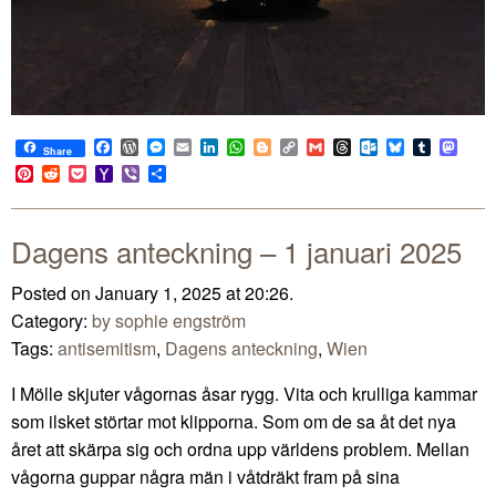
Facebook
WordPress
Messenger
Email
LinkedIn
WhatsApp
Blogger
Copy
Gmail
Threads
Outlook.com
Bluesky
Tumblr
Mast
Share
Link
Pinterest
Reddit
Pocket
Yahoo
Viber
Share
Mail
Dagens anteckning – 1 januari 2025
Posted on January 1, 2025 at 20:26.
Category:
by sophie engström
Tags:
antisemitism
,
Dagens anteckning
,
Wien
I Mölle skjuter vågornas åsar rygg. Vita och krulliga kammar
som ilsket störtar mot klipporna. Som om de sa åt det nya
året att skärpa sig och ordna upp världens problem. Mellan
vågorna guppar några män i våtdräkt fram på sina