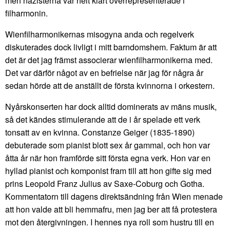
men nazisterna var helt klart överrepresenterade i
filharmonin.
Wienfilharmonikernas misogyna anda och regelverk
diskuterades dock livligt i mitt barndomshem. Faktum är att
det är det jag främst associerar wienfilharmonikerna med.
Det var därför något av en befrielse när jag för några år
sedan hörde att de anställt de första kvinnorna i orkestern.
Nyårskonserten har dock alltid dominerats av mäns musik,
så det kändes stimulerande att de i år spelade ett verk
tonsatt av en kvinna. Constanze Geiger (1835-1890)
debuterade som pianist blott sex år gammal, och hon var
åtta år när hon framförde sitt första egna verk. Hon var en
hyllad pianist och komponist fram till att hon gifte sig med
prins Leopold Franz Julius av Saxe-Coburg och Gotha.
Kommentatorn till dagens direktsändning från Wien menade
att hon valde att bli hemmafru, men jag ber att få protestera
mot den återgivningen. I hennes nya roll som hustru till en