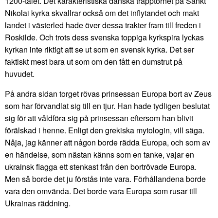
1200-talet. Det karakteristiska danska trapptornet på Sankt
Nikolai kyrka skvallrar också om det inflytandet och makt
landet i västerled hade över dessa trakter fram till freden i
Roskilde. Och trots dess svenska toppiga kyrkspira lyckas
kyrkan inte riktigt att se ut som en svensk kyrka. Det ser
faktiskt mest bara ut som om den fått en dumstrut på
huvudet.
På andra sidan torget rövas prinsessan Europa bort av Zeus
som har förvandlat sig till en tjur. Han hade tydligen beslutat
sig för att våldföra sig på prinsessan eftersom han blivit
förälskad i henne. Enligt den grekiska mytologin, vill säga.
Nåja, jag känner att någon borde rädda Europa, och som av
en händelse, som nästan känns som en tanke, vajar en
ukrainsk flagga ett stenkast från den bortrövade Europa.
Men så borde det ju förstås inte vara. Förhållandena borde
vara den omvända. Det borde vara Europa som rusar till
Ukrainas räddning.