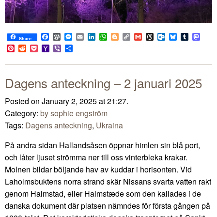
Facebook
WordPress
Messenger
Email
LinkedIn
WhatsApp
Blogger
Copy
Gmail
Threads
Outlook.com
Bluesky
Tumblr
Mast
Share
Link
Pinterest
Reddit
Pocket
Yahoo
Viber
Share
Mail
Dagens anteckning – 2 januari 2025
Posted on January 2, 2025 at 21:27.
Category:
by sophie engström
Tags:
Dagens anteckning
,
Ukraina
På andra sidan Hallandsåsen öppnar himlen sin blå port,
och låter ljuset strömma ner till oss vinterbleka krakar.
Molnen bildar böljande hav av kuddar i horisonten. Vid
Laholmsbuktens norra strand skär Nissans svarta vatten rakt
genom Halmstad, eller Halmstæde som den kallades i de
danska dokument där platsen nämndes för första gången på