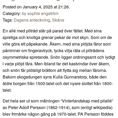
Posted on January 4, 2025 at 21:26.
Category:
by sophie engström
Tags:
Dagens anteckning
,
Skåne
En allé med pilträd står på parad över fältet. Med sina
spretiga och knotiga grenar pekar de mot skyn. Som om de
ville göra ett påpekande. Åkern, med sina plöjda fåror som
påminner om fingeravtryck, tycks vilja räta ut pilträdens
osymmetriska spretande. Snön ligger ordningsamt och lydigt
i varje plöjd fåra. Men ibland far det kastvindar över åkern,
och snön får plötsligt bråttom att flytta sig mellan fårorna.
Bakom skogsdungen syns Kulla Gunnarstorp, både den
äldre borgen från 1500-talet och det nyare slottet från 1800-
talet.
Det hela ser ut som målningen “Vinterlandskap med pilallé”
av Peter Adolf Persson (1862-1914), som (enligt wikipedia)
blev frimärke någon gång på 1970-talet. PA Persson föddes