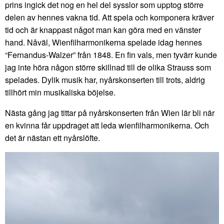
prins ingick det nog en hel del sysslor som upptog större
delen av hennes vakna tid. Att spela och komponera kräver
tid och är knappast något man kan göra med en vänster
hand. Nåväl, Wienfilharmonikerna spelade idag hennes
“Fernandus-Walzer” från 1848. En fin vals, men tyvärr kunde
jag inte höra någon större skillnad till de olika Strauss som
spelades. Dylik musik har, nyårskonserten till trots, aldrig
tillhört min musikaliska böjelse.
Nästa gång jag tittar på nyårskonserten från Wien lär bli när
en kvinna får uppdraget att leda wienfilharmonikerna. Och
det är nästan ett nyårslöfte.