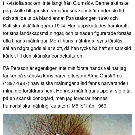
i Kvistofta socken, inte långt från Glumslöv. Denne skånske
påg skulle bli ganska framgångsrik konstnär under sin tid
och ställde ut på bland annat Parissalongen 1890 och
Baltiska utställningarna 1914. Han uppskattades framförallt
för sina landskapsmålningar, och pilträden figurerade förstås
ofta i hans målningar. Men i hans målningar syns förstås
sällan några gods eller slott, då han tycks ha haft en särskild
kärlek till den skånska bondekulturen.
PA Persson är egentligen inte mitt första hands val när jag
tänker på skånska konstnärer, eftersom Alma Öhrströms
(1897-1987) naivistiska målningar alltid fanns närvarande i
mina morföräldrars hem. Hennes målningar utspelar sig ofta
på en skånsk bondgård, men jag föredrar hennes
humoristiska målning “Julafton i Mölle” från 1969.