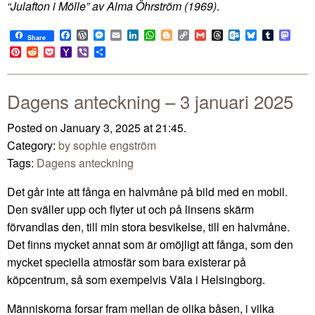
“Julafton i Mölle” av Alma Öhrström (1969)
.
Facebook
WordPress
Messenger
Email
LinkedIn
WhatsApp
Blogger
Copy
Gmail
Threads
Outlook.com
Bluesky
Tumblr
Mast
Share
Link
Pinterest
Reddit
Pocket
Yahoo
Viber
Share
Mail
Dagens anteckning – 3 januari 2025
Posted on January 3, 2025 at 21:45.
Category:
by sophie engström
Tags:
Dagens anteckning
Det går inte att fånga en halvmåne på bild med en mobil.
Den sväller upp och flyter ut och på linsens skärm
förvandlas den, till min stora besvikelse, till en halvmåne.
Det finns mycket annat som är omöjligt att fånga, som den
mycket speciella atmosfär som bara existerar på
köpcentrum, så som exempelvis Väla i Helsingborg.
Människorna forsar fram mellan de olika båsen, i vilka