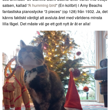
satsen, kallad “
A humming bird
” (En kolibri) i Amy Beachs
fantastiska pianostycke “3 pieces” (op 128) från 1932. Ja, det
känns faktiskt värdigt att avsluta året med världens minsta
lilla fågel. Det måste väl ge ett gott nytt år åt er alla!