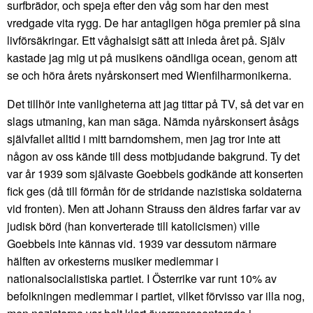
surfbrädor, och speja efter den våg som har den mest
vredgade vita rygg. De har antagligen höga premier på sina
livförsäkringar. Ett våghalsigt sätt att inleda året på. Själv
kastade jag mig ut på musikens oändliga ocean, genom att
se och höra årets nyårskonsert med Wienfilharmonikerna.
Det tillhör inte vanligheterna att jag tittar på TV, så det var en
slags utmaning, kan man säga. Nämda nyårskonsert åsågs
självfallet alltid i mitt barndomshem, men jag tror inte att
någon av oss kände till dess motbjudande bakgrund. Ty det
var år 1939 som självaste Goebbels godkände att konserten
fick ges (då till förmån för de stridande nazistiska soldaterna
vid fronten). Men att Johann Strauss den äldres farfar var av
judisk börd (han konverterade till katolicismen) ville
Goebbels inte kännas vid. 1939 var dessutom närmare
hälften av orkesterns musiker medlemmar i
nationalsocialistiska partiet. I Österrike var runt 10% av
befolkningen medlemmar i partiet, vilket förvisso var illa nog,