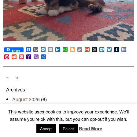
Facebook
WordPress
Messenger
Email
LinkedIn
WhatsApp
Blogger
Copy
Gmail
Threads
Outlook.com
Bluesky
Tumblr
Mast
Share
Link
Pinterest
Reddit
Pocket
Yahoo
Viber
Share
Mail
«
»
Archives
August 2026
(6)
July 2026
(31)
This website uses cookies to improve your experience. We'll
June 2026
(30)
assume you're ok with this, but you can opt-out if you wish.
May 2026
(31)
Read More
Accept
Reject
April 2026
(30)