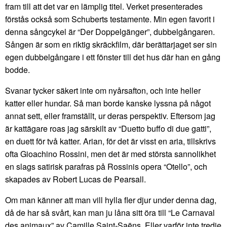
fram till att det var en lämplig titel. Verket presenterades
förstås också som Schuberts testamente. Min egen favorit i
denna sångcykel är “Der Doppelgänger”, dubbelgångaren.
Sången är som en riktig skräckfilm, där berättarjaget ser sin
egen dubbelgångare i ett fönster till det hus där han en gång
bodde.
Svanar tycker säkert inte om nyårsafton, och inte heller
katter eller hundar. Så man borde kanske lyssna på något
annat sett, eller framställt, ur deras perspektiv. Eftersom jag
är kattägare roas jag särskilt av “Duetto buffo di due gatti”,
en duett för två katter. Arian, för det är visst en aria, tillskrivs
ofta Gioachino Rossini, men det är med största sannolikhet
en slags satirisk parafras på Rossinis opera “Otello”, och
skapades av Robert Lucas de Pearsall.
Om man känner att man vill hylla fler djur under denna dag,
då de har så svårt, kan man ju låna sitt öra till “Le Carnaval
des animaux” av Camille Saint-Saëns. Eller varför inte tredje