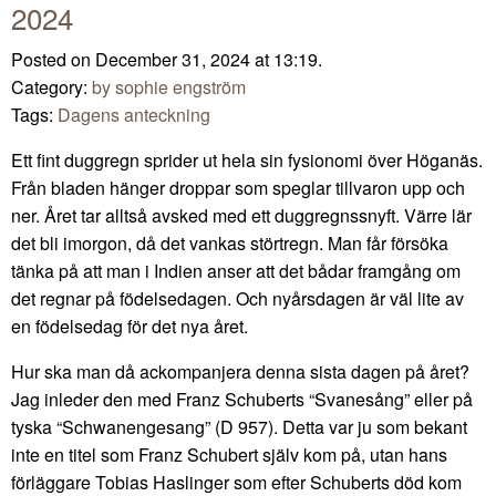
2024
Posted on December 31, 2024 at 13:19.
Category:
by sophie engström
Tags:
Dagens anteckning
Ett fint duggregn sprider ut hela sin fysionomi över Höganäs.
Från bladen hänger droppar som speglar tillvaron upp och
ner. Året tar alltså avsked med ett duggregnssnyft. Värre lär
det bli imorgon, då det vankas störtregn. Man får försöka
tänka på att man i Indien anser att det bådar framgång om
det regnar på födelsedagen. Och nyårsdagen är väl lite av
en födelsedag för det nya året.
Hur ska man då ackompanjera denna sista dagen på året?
Jag inleder den med Franz Schuberts “Svanesång” eller på
tyska “Schwanengesang” (D 957). Detta var ju som bekant
inte en titel som Franz Schubert själv kom på, utan hans
förläggare Tobias Haslinger som efter Schuberts död kom