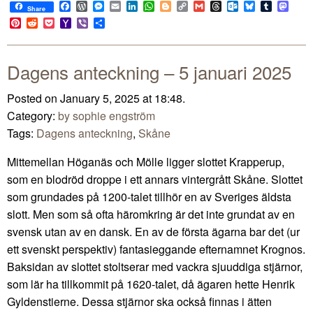
Facebook
WordPress
Messenger
Email
LinkedIn
WhatsApp
Blogger
Copy
Gmail
Threads
Outlook.com
Bluesky
Tumblr
Mast
Share
Link
Pinterest
Reddit
Pocket
Yahoo
Viber
Share
Mail
Dagens anteckning – 5 januari 2025
Posted on January 5, 2025 at 18:48.
Category:
by sophie engström
Tags:
Dagens anteckning
,
Skåne
Mittemellan Höganäs och Mölle ligger slottet Krapperup,
som en blodröd droppe i ett annars vintergrått Skåne. Slottet
som grundades på 1200-talet tillhör en av Sveriges äldsta
slott. Men som så ofta häromkring är det inte grundat av en
svensk utan av en dansk. En av de första ägarna bar det (ur
ett svenskt perspektiv) fantasieggande efternamnet Krognos.
Baksidan av slottet stoltserar med vackra sjuuddiga stjärnor,
som lär ha tillkommit på 1620-talet, då ägaren hette Henrik
Gyldenstierne. Dessa stjärnor ska också finnas i ätten