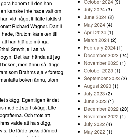
October 2024
(9)
göra honom till den han
July 2024
(3)
han kanske inte hade valt om
June 2024
(2)
han vid något tillfälle faktiskt
May 2024
(4)
onist Richard Wagner. Därtill
April 2024
(1)
n hade, förutom kärleken till
March 2024
(2)
 att han hjälpte många
February 2024
(1)
hel Smyth, till att nå
December 2023
(24)
isogyn. Det kan hända att jag
November 2023
(1)
 ut boken, men ännu så länge
October 2023
(1)
grant som Brahms själv företog
September 2023
(2)
mmanfatta boken ännu, utom
August 2023
(1)
July 2023
(2)
det skägg. Egentligen är det
June 2023
(1)
s med ett stort skägg. Lite
December 2022
(23)
grafierna. Och trots att
November 2022
(1)
Brahms valde att ha skägg,
July 2022
(4)
vis. De lärde tycks därmed
May 2022
(1)