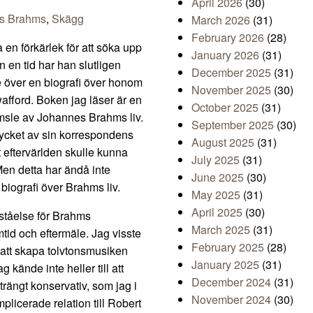
April 2026
(30)
s Brahms
,
Skägg
March 2026
(31)
February 2026
(28)
en förkärlek för att söka upp
January 2026
(31)
 en tid har han slutligen
December 2025
(31)
de över en biografi över honom
November 2025
(30)
Swafford. Boken jag läser är en
October 2025
(31)
ymsle av Johannes Brahms liv.
September 2025
(30)
mycket av sin korrespondens
August 2025
(31)
tt eftervärlden skulle kunna
July 2025
(31)
 Men detta har ändå inte
June 2025
(30)
biografi över Brahms liv.
May 2025
(31)
April 2025
(30)
rståelse för Brahms
March 2025
(31)
mtid och eftermäle. Jag visste
February 2025
(28)
 att skapa tolvtonsmusiken
January 2025
(31)
g kände inte heller till att
December 2024
(31)
trängt konservativ, som jag i
November 2024
(30)
plicerade relation till Robert