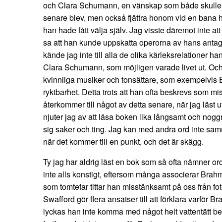
och Clara Schumann, en vänskap som både skulle 
senare blev, men också fjättra honom vid en bana 
han hade fått välja själv. Jag visste däremot inte att 
sa att han kunde uppskatta operorna av hans antag
kände jag inte till alla de olika kärleksrelationer ha
Clara Schumann, som möjligen varade livet ut. Och
kvinnliga musiker och tonsättare, som exempelvis Et
ryktbarhet. Detta trots att han ofta beskrevs som m
återkommer till något av detta senare, när jag läst
njuter jag av att läsa boken lika långsamt och nog
sig saker och ting. Jag kan med andra ord inte sa
när det kommer till en punkt, och det är skägg.
Ty jag har aldrig läst en bok som så ofta nämner or
inte alls konstigt, eftersom många associerar Brahm
som tomtefar tittar han misstänksamt på oss från foto
Swafford gör flera ansatser till att förklara varför 
lyckas han inte komma med något helt vattentätt be