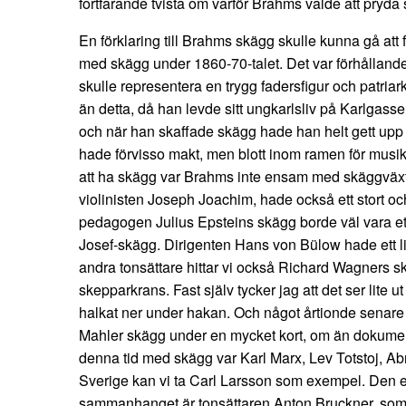
fortfarande tvista om varför Brahms valde att pryda si
En förklaring till Brahms skägg skulle kunna gå att f
med skägg under 1860-70-talet. Det var förhållandev
skulle representera en trygg fadersfigur och patria
än detta, då han levde sitt ungkarlsliv på Karlgasse 4
och när han skaffade skägg hade han helt gett upp
hade förvisso makt, men blott inom ramen för musik
att ha skägg var Brahms inte ensam med skäggväxt 
violinisten Joseph Joachim, hade också ett stort oc
pedagogen Julius Epsteins skägg borde väl vara et
Josef-skägg. Dirigenten Hans von Bülow hade ett li
andra tonsättare hittar vi också Richard Wagners s
skepparkrans. Fast själv tycker jag att det ser lite
halkat ner under hakan. Och något årtionde senare
Mahler skägg under en mycket kort, om än dokumen
denna tid med skägg var Karl Marx, Lev Totstoj, A
Sverige kan vi ta Carl Larsson som exempel. Den en
sammanhanget är tonsättaren Anton Bruckner, som 