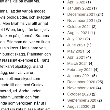
tt ansikte på dylikt vis.
April 2022
(1)
January 2022
(1)
inna i att det var på modet
December 2021
(24)
is oroliga tider, och skägget
November 2021
(2)
rk. Men Brahms var allt annat
October 2021
(2)
 i Wien, långt från familjeliv,
August 2021
(1)
 tanken på giftermål. Brahms
July 2021
(2)
en. Eftersom det var en fluga
June 2021
(1)
i sin krets. Hans nära vän,
May 2021
(5)
h burrigt skägg. Pianisten och
April 2021
(4)
t klassiskt exempel på Franz
March 2021
(4)
tet kärvt pipskägg. Bland
February 2021
(4)
kägg, som väl var en
January 2021
(5)
 ut som ett munskydd som
December 2020
(25)
 hade till och med Gustav
November 2020
(4)
terad, tid. Andra under
October 2020
(2)
braham Lincoln och från
September 2020
(2)
da som verkligen står ut i
August 2020
(2)
med sin kala hjässa utan ett