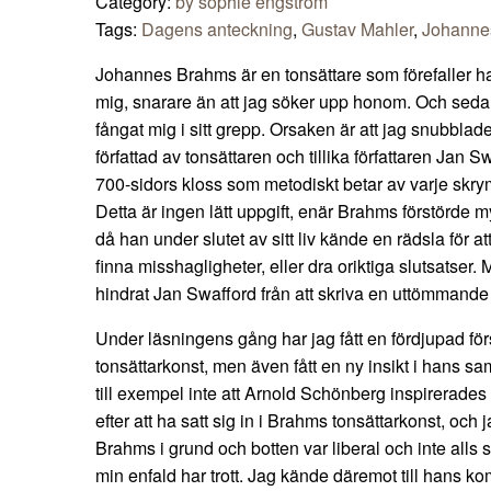
Category:
by sophie engström
Tags:
Dagens anteckning
,
Gustav Mahler
,
Johanne
Johannes Brahms är en tonsättare som förefaller ha 
mig, snarare än att jag söker upp honom. Och sedan
fångat mig i sitt grepp. Orsaken är att jag snubbla
författad av tonsättaren och tillika författaren Jan 
700-sidors kloss som metodiskt betar av varje skr
Detta är ingen lätt uppgift, enär Brahms förstörde 
då han under slutet av sitt liv kände en rädsla för a
finna misshagligheter, eller dra oriktiga slutsatser.
hindrat Jan Swafford från att skriva en uttömmande 
Under läsningens gång har jag fått en fördjupad fö
tonsättarkonst, men även fått en ny insikt i hans sa
till exempel inte att Arnold Schönberg inspirerades
efter att ha satt sig in i Brahms tonsättarkonst, och ja
Brahms i grund och botten var liberal och inte alls s
min enfald har trott. Jag kände däremot till hans kom