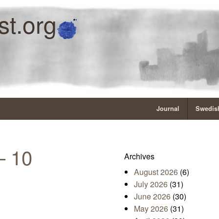
st.org
Journal
Swedish
– 10
Archives
August 2026
(6)
July 2026
(31)
June 2026
(30)
May 2026
(31)