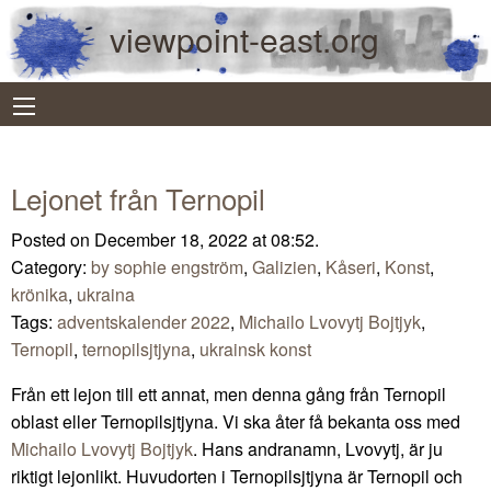
viewpoint-east.org
Lejonet från Ternopil
Posted on December 18, 2022 at 08:52.
Category:
by sophie engström
,
Galizien
,
Kåseri
,
Konst
,
krönika
,
ukraina
Tags:
adventskalender 2022
,
Michailo Lvovytj Bojtjyk
,
Ternopil
,
ternopilsjtjyna
,
ukrainsk konst
Från ett lejon till ett annat, men denna gång från Ternopil
oblast eller Ternopilsjtjyna. Vi ska åter få bekanta oss med
Michailo Lvovytj Bojtjyk
. Hans andranamn, Lvovytj, är ju
riktigt lejonlikt. Huvudorten i Ternopilsjtjyna är Ternopil och