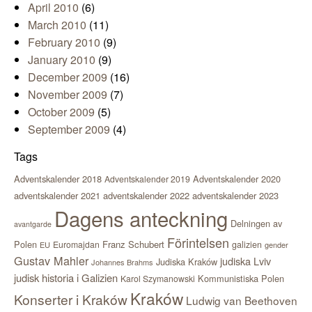
April 2010
(6)
March 2010
(11)
February 2010
(9)
January 2010
(9)
December 2009
(16)
November 2009
(7)
October 2009
(5)
September 2009
(4)
Tags
Adventskalender 2018
Adventskalender 2020
Adventskalender 2019
adventskalender 2021
adventskalender 2022
adventskalender 2023
Dagens anteckning
Delningen av
avantgarde
Förintelsen
Polen
Franz Schubert
Euromajdan
galizien
EU
gender
Gustav Mahler
judiska Lviv
Judiska Kraków
Johannes Brahms
judisk historia i Galizien
Kommunistiska Polen
Karol Szymanowski
Kraków
Konserter i Kraków
Ludwig van Beethoven