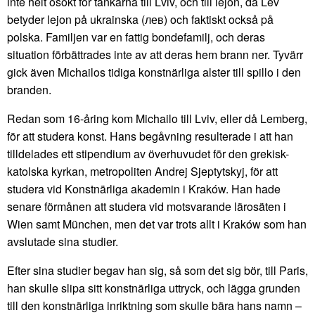
inte helt osökt för tankarna till Lviv, och till lejon, då Lev
betyder lejon på ukrainska (лев) och faktiskt också på
polska. Familjen var en fattig bondefamilj, och deras
situation förbättrades inte av att deras hem brann ner. Tyvärr
gick även Michailos tidiga konstnärliga alster till spillo i den
branden.
Redan som 16-åring kom Michailo till Lviv, eller då Lemberg,
för att studera konst. Hans begåvning resulterade i att han
tilldelades ett stipendium av överhuvudet för den grekisk-
katolska kyrkan, metropoliten Andrej Sjeptytskyj, för att
studera vid Konstnärliga akademin i Kraków. Han hade
senare förmånen att studera vid motsvarande lärosäten i
Wien samt München, men det var trots allt i Kraków som han
avslutade sina studier.
Efter sina studier begav han sig, så som det sig bör, till Paris,
han skulle slipa sitt konstnärliga uttryck, och lägga grunden
till den konstnärliga inriktning som skulle bära hans namn –