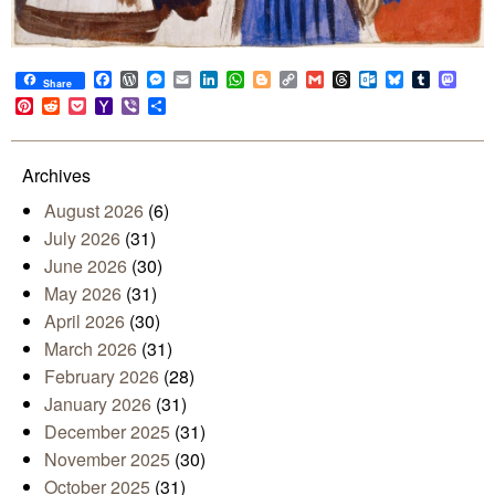
Facebook
WordPress
Messenger
Email
LinkedIn
WhatsApp
Blogger
Copy
Gmail
Threads
Outlook.com
Bluesky
Tumblr
Mast
Share
Link
Pinterest
Reddit
Pocket
Yahoo
Viber
Share
Mail
Archives
August 2026
(6)
July 2026
(31)
June 2026
(30)
May 2026
(31)
April 2026
(30)
March 2026
(31)
February 2026
(28)
January 2026
(31)
December 2025
(31)
November 2025
(30)
October 2025
(31)