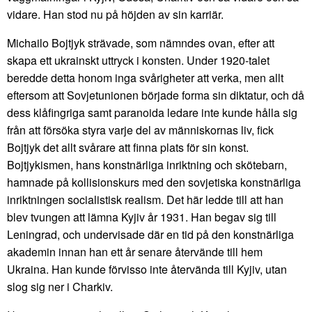
vidare. Han stod nu på höjden av sin karriär.
Michailo Bojtjyk strävade, som nämndes ovan, efter att
skapa ett ukrainskt uttryck i konsten. Under 1920-talet
beredde detta honom inga svårigheter att verka, men allt
eftersom att Sovjetunionen började forma sin diktatur, och då
dess klåfingriga samt paranoida ledare inte kunde hålla sig
från att försöka styra varje del av människornas liv, fick
Bojtjyk det allt svårare att finna plats för sin konst.
Bojtjykismen, hans konstnärliga inriktning och skötebarn,
hamnade på kollisionskurs med den sovjetiska konstnärliga
inriktningen socialistisk realism. Det här ledde till att han
blev tvungen att lämna Kyjiv år 1931. Han begav sig till
Leningrad, och undervisade där en tid på den konstnärliga
akademin innan han ett år senare återvände till hem
Ukraina. Han kunde förvisso inte återvända till Kyjiv, utan
slog sig ner i Charkiv.