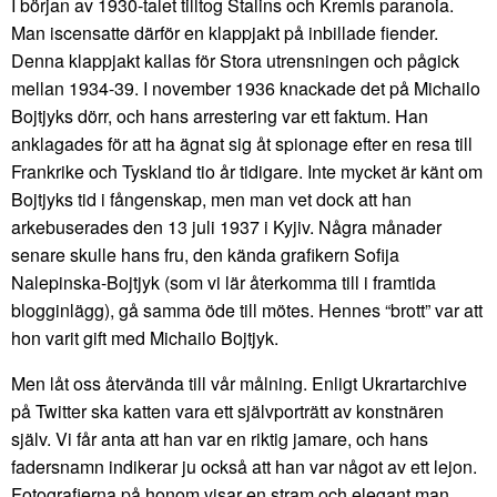
I början av 1930-talet tilltog Stalins och Kremls paranoia.
Man iscensatte därför en klappjakt på inbillade fiender.
Denna klappjakt kallas för Stora utrensningen och pågick
mellan 1934-39. I november 1936 knackade det på Michailo
Bojtjyks dörr, och hans arrestering var ett faktum. Han
anklagades för att ha ägnat sig åt spionage efter en resa till
Frankrike och Tyskland tio år tidigare. Inte mycket är känt om
Bojtjyks tid i fångenskap, men man vet dock att han
arkebuserades den 13 juli 1937 i Kyjiv. Några månader
senare skulle hans fru, den kända grafikern Sofija
Nalepinska-Bojtjyk (som vi lär återkomma till i framtida
blogginlägg), gå samma öde till mötes. Hennes “brott” var att
hon varit gift med Michailo Bojtjyk.
Men låt oss återvända till vår målning. Enligt Ukrartarchive
på Twitter ska katten vara ett självporträtt av konstnären
själv. Vi får anta att han var en riktig jamare, och hans
fadersnamn indikerar ju också att han var något av ett lejon.
Fotografierna på honom visar en stram och elegant man,