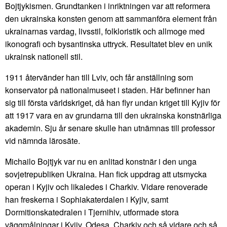
Bojtjykismen. Grundtanken i inriktningen var att reformera
den ukrainska konsten genom att sammanföra element från
ukrainarnas vardag, livsstil, folkloristik och allmoge med
ikonografi och bysantinska uttryck. Resultatet blev en unik
ukrainsk nationell stil.
1911 återvänder han till Lviv, och får anställning som
konservator på nationalmuseet i staden. Här befinner han
sig till första världskriget, då han flyr undan kriget till Kyjiv för
att 1917 vara en av grundarna till den ukrainska konstnärliga
akademin. Sju år senare skulle han utnämnas till professor
vid nämnda lärosäte.
Michailo Bojtjyk var nu en anlitad konstnär i den unga
sovjetrepubliken Ukraina. Han fick uppdrag att utsmycka
operan i Kyjiv och likaledes i Charkiv. Vidare renoverade
han freskerna i Sophiakaterdalen i Kyjiv, samt
Dormitionskatedralen i Tjernihiv, utformade stora
väggmålningar i Kyjiv, Odesa, Charkiv och så vidare och så