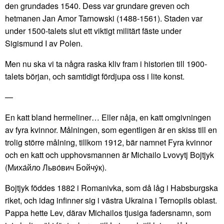
den grundades 1540. Dess var grundare greven och
hetmanen Jan Amor Tarnowski (1488-1561). Staden var
under 1500-talets slut ett viktigt militärt fäste under
Sigismund I av Polen.
Men nu ska vi ta några raska kliv fram i historien till 1900-
talets början, och samtidigt fördjupa oss i lite konst.
—
En katt bland hermeliner… Eller nåja, en katt omgivningen
av fyra kvinnor. Målningen, som egentligen är en skiss till en
trolig större målning, tillkom 1912, bär namnet Fyra kvinnor
och en katt och upphovsmannen är Michailo Lvovytj Bojtjyk
(Миха́йло Льво́вич Бойчу́к).
Bojtjyk föddes 1882 i Romanivka, som då låg i Habsburgska
riket, och idag infinner sig i västra Ukraina i Ternopils oblast.
Pappa hette Lev, därav Michailos tjusiga fadersnamn, som