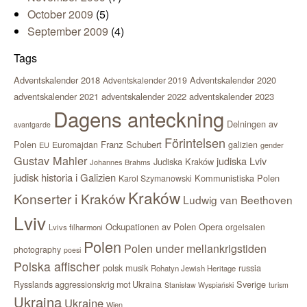
October 2009
(5)
September 2009
(4)
Tags
Adventskalender 2018
Adventskalender 2020
Adventskalender 2019
adventskalender 2021
adventskalender 2022
adventskalender 2023
Dagens anteckning
Delningen av
avantgarde
Förintelsen
Polen
Franz Schubert
Euromajdan
galizien
EU
gender
Gustav Mahler
judiska Lviv
Judiska Kraków
Johannes Brahms
judisk historia i Galizien
Kommunistiska Polen
Karol Szymanowski
Kraków
Konserter i Kraków
Ludwig van Beethoven
Lviv
Ockupationen av Polen
Opera
orgelsalen
Lvivs filharmoni
Polen
Polen under mellankrigstiden
photography
poesi
Polska affischer
polsk musik
russia
Rohatyn Jewish Heritage
Sverige
Rysslands aggressionskrig mot Ukraina
Stanisław Wyspiański
turism
Ukraina
Ukraine
Wien