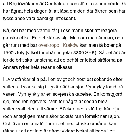
att Błędówöknen är Centraleuropas största sandområde. G
har ägnat hela dagen åt att läsa om den där öknen som han
tycks anse vara oändligt intressant.
Nå, det här med värme får ju oss människor att reagera
ganska olika. En del klär av sig. Men om man är man, och
går runt med bar
överkropp i Kraków
kan man få böter på
1500 zloty (vilket innebär ungefär 3800 SEK). Så det är bäst
för de brittiska turisterna att de behåller fotbollströjorna på.
Annars ryker hela resans ölkassa!
I Lviv stånkar alla på. I ett evigt och tröstlöst sökande efter
vatten att svalka sig i. Tyvärr är badsjön Vynnykiy tömd på
vatten. Vynnynkiy är en sovjetisk skapelse. En konstgjord
sjö, med reningsverk. Men för några år sedan blev
vattenkvaliteten allt sämre. Bäckar med avföring från djur
(och antagligen människor också) rann lömskt ner i sjön.
Och även en amatör inom det medicinska området kan
räkna ut att det inte är något vidare lyckat att bada i ett