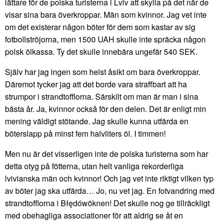
lättare för de polska turisterna i Lviv att skylla på det när de
visar sina bara överkroppar. Män som kvinnor. Jag vet inte
om det existerar någon böter för dem som kastar av sig
fotbollströjorna, men 1500 UAH skulle inte spräcka någon
polsk ölkassa. Ty det skulle innebära ungefär 540 SEK.
Själv har jag ingen som helst åsikt om bara överkroppar.
Däremot tycker jag att det borde vara straffbart att ha
strumpor i strandtofflorna. Särskilt om man är man i sina
bästa år. Ja, kvinnor också för den delen. Det är enligt min
mening väldigt stötande. Jag skulle kunna utfärda en
böterslapp på minst fem halvliters öl. I timmen!
Men nu är det visserligen inte de polska turisterna som har
detta otyg på fötterna, utan helt vanliga rekorderliga
lvivianska män och kvinnor! Och jag vet inte riktigt vilken typ
av böter jag ska utfärda… Jo, nu vet jag. En fotvandring med
strandtofflorna i Błędówöknen! Det skulle nog ge tillräckligt
med obehagliga associationer för att aldrig se åt en