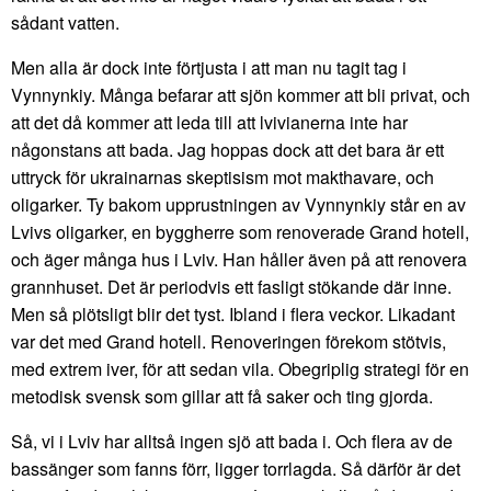
sådant vatten.
Men alla är dock inte förtjusta i att man nu tagit tag i
Vynnynkiy. Många befarar att sjön kommer att bli privat, och
att det då kommer att leda till att lvivianerna inte har
någonstans att bada. Jag hoppas dock att det bara är ett
uttryck för ukrainarnas skeptisism mot makthavare, och
oligarker. Ty bakom upprustningen av Vynnynkiy står en av
Lvivs oligarker, en byggherre som renoverade Grand hotell,
och äger många hus i Lviv. Han håller även på att renovera
grannhuset. Det är periodvis ett fasligt stökande där inne.
Men så plötsligt blir det tyst. Ibland i flera veckor. Likadant
var det med Grand hotell. Renoveringen förekom stötvis,
med extrem iver, för att sedan vila. Obegriplig strategi för en
metodisk svensk som gillar att få saker och ting gjorda.
Så, vi i Lviv har alltså ingen sjö att bada i. Och flera av de
bassänger som fanns förr, ligger torrlagda. Så därför är det