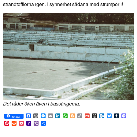
strandtofflorna igen. I synnerhet sådana med strumpor i!
Det råder öken även i bassängerna
.
Facebook
WordPress
Messenger
Email
LinkedIn
WhatsApp
Blogger
Copy
Gmail
Threads
Outlook.com
Bluesky
Tumblr
Mast
Share
Link
Pinterest
Reddit
Pocket
Yahoo
Viber
Share
Mail