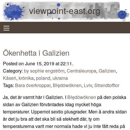
viewpoint-east.org
Ökenhetta i Galizien
Posted on June 15, 2019 at 22:11.
Category:
by sophie engström
,
Centraleuropa
,
Galizien
,
Kåseri
,
krönika
,
poland
,
ukraina
Tags:
Bara överkroppar
,
Błędówöknen
,
Lviv
,
Strandtofflor
Ja, det är varmt här i Galizien. I
Błędówöknen
på den polska
sidan av Galizien förväntades idag mycket höga
temperaturer. Uppemot sextio plusgrader. Men å andra sidan
är det ju bra att det ska bli så stekhett där, ty om
temperaturerna varit mer normala hade vi ju inte fått reda på