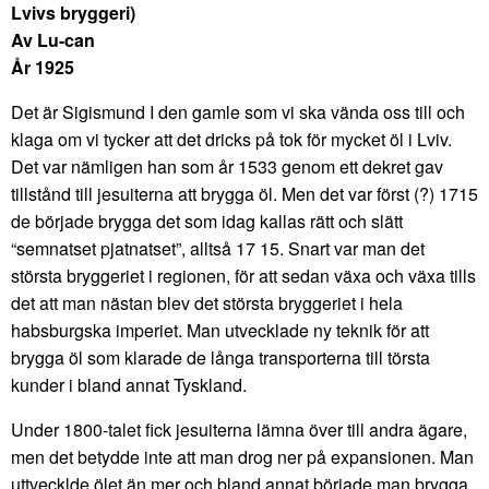
Lvivs bryggeri)
Av Lu-can
År 1925
Det är Sigismund I den gamle som vi ska vända oss till och
klaga om vi tycker att det dricks på tok för mycket öl i Lviv.
Det var nämligen han som år 1533 genom ett dekret gav
tillstånd till jesuiterna att brygga öl. Men det var först (?) 1715
de började brygga det som idag kallas rätt och slätt
“semnatset pjatnatset”, alltså 17 15. Snart var man det
största bryggeriet i regionen, för att sedan växa och växa tills
det att man nästan blev det största bryggeriet i hela
habsburgska imperiet. Man utvecklade ny teknik för att
brygga öl som klarade de långa transporterna till törsta
kunder i bland annat Tyskland.
Under 1800-talet fick jesuiterna lämna över till andra ägare,
men det betydde inte att man drog ner på expansionen. Man
uttvecklde ölet än mer och bland annat började man brygga