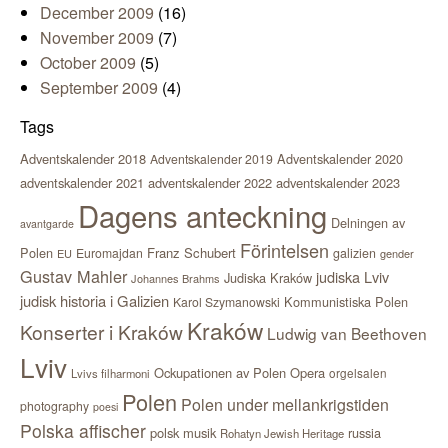
December 2009
(16)
November 2009
(7)
October 2009
(5)
September 2009
(4)
Tags
Adventskalender 2018
Adventskalender 2020
Adventskalender 2019
adventskalender 2021
adventskalender 2022
adventskalender 2023
Dagens anteckning
Delningen av
avantgarde
Förintelsen
Polen
Franz Schubert
Euromajdan
galizien
EU
gender
Gustav Mahler
judiska Lviv
Judiska Kraków
Johannes Brahms
judisk historia i Galizien
Kommunistiska Polen
Karol Szymanowski
Kraków
Konserter i Kraków
Ludwig van Beethoven
Lviv
Ockupationen av Polen
Opera
orgelsalen
Lvivs filharmoni
Polen
Polen under mellankrigstiden
photography
poesi
Polska affischer
polsk musik
russia
Rohatyn Jewish Heritage