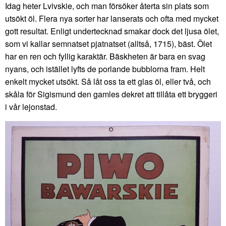
Idag heter Lvivskie, och man försöker återta sin plats som
utsökt öl. Flera nya sorter har lanserats och ofta med mycket
gott resultat. Enligt undertecknad smakar dock det ljusa ölet,
som vi kallar semnatset pjatnatset (alltså, 1715), bäst. Ölet
har en ren och fyllig karaktär. Bäskheten är bara en svag
nyans, och istället lyfts de porlande bubblorna fram. Helt
enkelt mycket utsökt. Så låt oss ta ett glas öl, eller två, och
skåla för Sigismund den gamles dekret att tillåta ett bryggeri
i vår lejonstad.