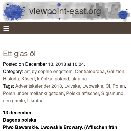
viewpoint-east.org
Ett glas öl
Posted on December 13, 2018 at 10:04.
Category:
art
,
by sophie engström
,
Centraleuropa
,
Galizien
,
Historia
,
Kåseri
,
krönika
,
poland
,
ukraina
Tags:
Adventskalender 2018
,
Lvivske
,
Lwowskie
,
Öl
,
Polen
,
Polen under mellankrigstiden
,
Polska affischer
,
Sigismund
den gamle
,
Ukraina
13 december
Dagens polska
Piwo Bawarskie. Lwowskie Browary. (Affischen från