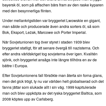
bayersk öl, som på affischen bärs fram av den raske kyparen
med den besynnerliga flinten.
Under mellankrigstiden var bryggeriet Lwowskie en gigant,
man sålde och producerade även andra sorters öl, så som
Bok, Eksport, Leżak, Marcowe och Porter Imperial.
När Sovjetunionen tog över styret i staden 1939 blev
bryggeriet statligt, för att senare övergå till nazisterna. Och
efter andra världskriget tog sovjeterna över igen. Kvalitén
sjönk, och bryggeriet ansågs inte längre tillhöra en av de
bättre i Europa.
Efter Sovjetunionens fall försökte man återta sin forna glans,
men det gick trögt, ty nu var världen helt globaliserad och det
fanns jättar som slukade allt i sin väg. 1999 kapitulerade
man och blev uppköpta av det ryska bryggeriet Baltica, som
2008 köptes upp av Carlsberg.