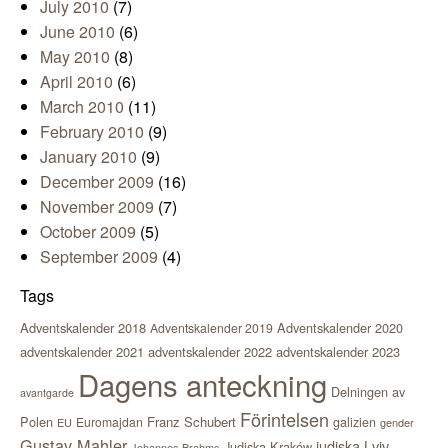
July 2010
(7)
June 2010
(6)
May 2010
(8)
April 2010
(6)
March 2010
(11)
February 2010
(9)
January 2010
(9)
December 2009
(16)
November 2009
(7)
October 2009
(5)
September 2009
(4)
Tags
Adventskalender 2018
Adventskalender 2020
Adventskalender 2019
adventskalender 2021
adventskalender 2022
adventskalender 2023
Dagens anteckning
Delningen av
avantgarde
Förintelsen
Polen
Franz Schubert
Euromajdan
galizien
EU
gender
Gustav Mahler
judiska Lviv
Judiska Kraków
Johannes Brahms