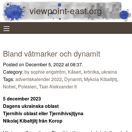
viewpoint-east.org
Bland våtmarker och dynamit
Posted on December 5, 2022 at 08:37.
Category:
by sophie engström
,
Kåseri
,
krönika
,
ukraina
Tags:
adventskalender 2022
,
Dynamit
,
Mykola Kibaltjitj
,
Nobel
,
Polesien
,
Tsar Alekxander II
5 december 2023
Dagens ukrainska oblast
Tjernihiv oblast eller Tjernihivsjtjyna
Nikolaj Kibaltjitj från Korop