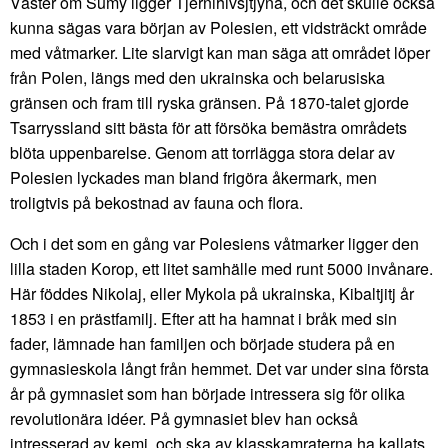
Väster om Sumy ligger Tjernihivsjtjyna, och det skulle också
kunna sägas vara början av Polesien, ett vidsträckt område
med våtmarker. Lite slarvigt kan man säga att området löper
från Polen, längs med den ukrainska och belarusiska
gränsen och fram till ryska gränsen. På 1870-talet gjorde
Tsarryssland sitt bästa för att försöka bemästra områdets
blöta uppenbarelse. Genom att torrlägga stora delar av
Polesien lyckades man bland frigöra åkermark, men
troligtvis på bekostnad av fauna och flora.
Och i det som en gång var Polesiens våtmarker ligger den
lilla staden Korop, ett litet samhälle med runt 5000 invånare.
Här föddes Nikolaj, eller Mykola på ukrainska, Kibaltjitj år
1853 i en prästfamilj. Efter att ha hamnat i bråk med sin
fader, lämnade han familjen och började studera på en
gymnasieskola långt från hemmet. Det var under sina första
år på gymnasiet som han började intressera sig för olika
revolutionära idéer. På gymnasiet blev han också
intresserad av kemi, och ska av klasskamraterna ha kallats