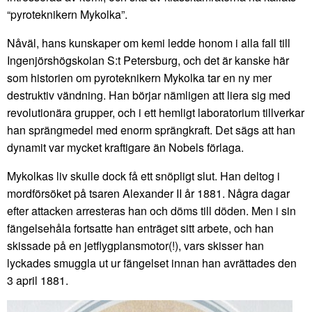
“pyroteknikern Mykolka”.
Nåväl, hans kunskaper om kemi ledde honom i alla fall till
Ingenjörshögskolan S:t Petersburg, och det är kanske här
som historien om pyroteknikern Mykolka tar en ny mer
destruktiv vändning. Han börjar nämligen att liera sig med
revolutionära grupper, och i ett hemligt laboratorium tillverkar
han sprängmedel med enorm sprängkraft. Det sägs att han
dynamit var mycket kraftigare än Nobels förlaga.
Mykolkas liv skulle dock få ett snöpligt slut. Han deltog i
mordförsöket på tsaren Alexander II år 1881. Några dagar
efter attacken arresteras han och döms till döden. Men i sin
fängelsehåla fortsatte han enträget sitt arbete, och han
skissade på en jetflygplansmotor(!), vars skisser han
lyckades smuggla ut ur fängelset innan han avrättades den
3 april 1881.