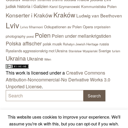
judisk historia i Galizien
Kommunistiska Polen
Karol Szymanowski
Kraków
Konserter i Kraków
Ludwig van Beethoven
Lviv
Ockupationen av Polen
Opera
orgelsalen
Lvivs filharmoni
Polen
Polen under mellankrigstiden
photography
poesi
Polska affischer
polsk musik
russia
Rohatyn Jewish Heritage
Sverige
Rysslands aggressionskrig mot Ukraina
Stanisław Wyspiański
turism
Ukraina
Ukraine
Wien
This work is licensed under a
Creative Commons
Attribution-Noncommercial-No Derivative Works 3.0
Unported License
.
This website uses cookies to improve your experience. We'll
assume you're ok with this, but you can opt-out if you wish.