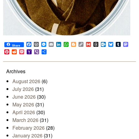
Facebook
WordPress
Messenger
Email
LinkedIn
WhatsApp
Blogger
Copy
Gmail
Threads
Outlook.com
Bluesky
Tumblr
Mast
Share
Link
Pinterest
Reddit
Pocket
Yahoo
Viber
Share
Mail
Archives
August 2026
(6)
July 2026
(31)
June 2026
(30)
May 2026
(31)
April 2026
(30)
March 2026
(31)
February 2026
(28)
January 2026
(31)