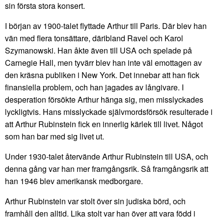
sin första stora konsert.
I början av 1900-talet flyttade Arthur till Paris. Där blev han
vän med flera tonsättare, däribland Ravel och Karol
Szymanowski. Han åkte även till USA och spelade på
Carnegie Hall, men tyvärr blev han inte väl emottagen av
den kräsna publiken i New York. Det innebar att han fick
finansiella problem, och han jagades av långivare. I
desperation försökte Arthur hänga sig, men misslyckades
lyckligtvis. Hans misslyckade självmordsförsök resulterade i
att Arthur Rubinstein fick en innerlig kärlek till livet. Något
som han bar med sig livet ut.
Under 1930-talet återvände Arthur Rubinstein till USA, och
denna gång var han mer framgångsrik. Så framgångsrik att
han 1946 blev amerikansk medborgare.
Arthur Rubinstein var stolt över sin judiska börd, och
framhåll den alltid. Lika stolt var han över att vara född i