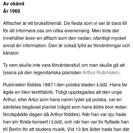
Av okänd
År 1960
Affischer är ett bruksföremål. De flesta som vi ser är bara till
för att informera oss om olika evenemang. Men trots det
innehåller även en affisch som den nedan, ofantligt mycket
annat än information. Den är också fylld av förväntningar och
känslor.
Ty vem skulle inte vara förväntansfull om man skulle gå att
lyssna på den legendariska pianisten
Arthur Rubinstein
.
Rubinstein föddes 1887 i den polska staden Łódź. Hans far
ägde en liten textilfabrik. Tidigt uppdagades att den unge
Arthur, eller Artur som hans namn lyder på polska, var en
särdeles begåvad pianist (något som hans äldre bror redan
förutspådde dagen då Arthur föddes). När han var sju hade
han sin första konsert i Łódź, och när han var tio flyttade han
till Berlin för att studera musik. Vid 13 års ålder hade han där