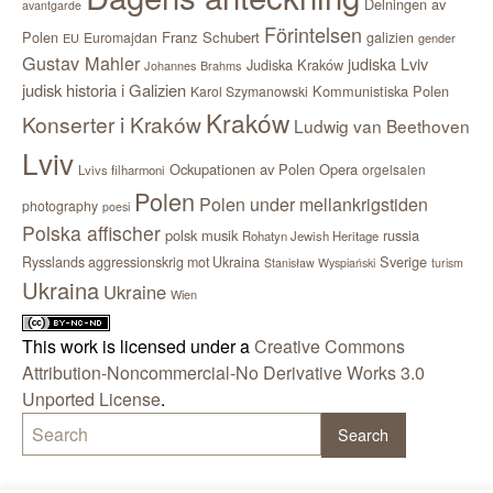
Delningen av
avantgarde
Förintelsen
Polen
Franz Schubert
Euromajdan
galizien
EU
gender
Gustav Mahler
judiska Lviv
Judiska Kraków
Johannes Brahms
judisk historia i Galizien
Kommunistiska Polen
Karol Szymanowski
Kraków
Konserter i Kraków
Ludwig van Beethoven
Lviv
Ockupationen av Polen
Opera
orgelsalen
Lvivs filharmoni
Polen
Polen under mellankrigstiden
photography
poesi
Polska affischer
polsk musik
russia
Rohatyn Jewish Heritage
Sverige
Rysslands aggressionskrig mot Ukraina
Stanisław Wyspiański
turism
Ukraina
Ukraine
Wien
This work is licensed under a
Creative Commons
Attribution-Noncommercial-No Derivative Works 3.0
Unported License
.