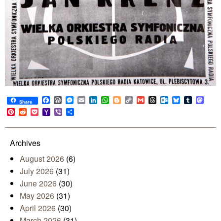
Facebook
WordPress
Messenger
Email
LinkedIn
WhatsApp
Blogger
Copy
Gmail
Threads
Outlook.com
Bluesky
Tumblr
Mast
Share
Link
Pinterest
Reddit
Pocket
Yahoo
Viber
Share
Mail
Archives
August 2026
(6)
July 2026
(31)
June 2026
(30)
May 2026
(31)
April 2026
(30)
March 2026
(31)