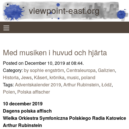
viewpoint-east.org
Med musiken i huvud och hjärta
Posted on December 10, 2019 at 08:44.
Category:
by sophie engström
,
Centraleuropa
,
Galizien
,
Historia
,
Jews
,
Kåseri
,
krönika
,
music
,
poland
Tags:
Adventskalender 2019
,
Arthur Rubinstein
,
Łódź
,
Polen
,
Polska affischer
10 december 2019
Dagens polska affisch
Wielka Orkiestra Symfoniczna Polskiego Radia Katowice
Arthur Rubinstein