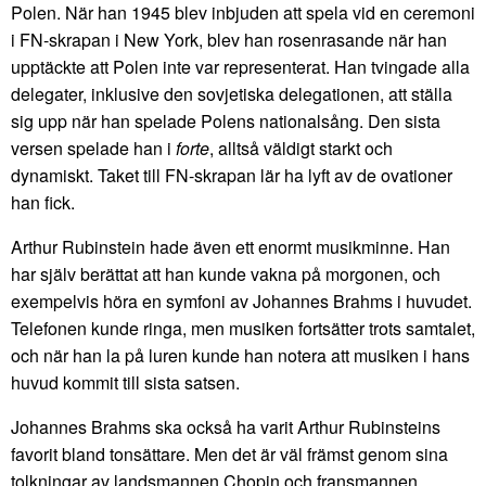
Polen. När han 1945 blev inbjuden att spela vid en ceremoni
i FN-skrapan i New York, blev han rosenrasande när han
upptäckte att Polen inte var representerat. Han tvingade alla
delegater, inklusive den sovjetiska delegationen, att ställa
sig upp när han spelade Polens nationalsång. Den sista
versen spelade han i
forte
, alltså väldigt starkt och
dynamiskt. Taket till FN-skrapan lär ha lyft av de ovationer
han fick.
Arthur Rubinstein hade även ett enormt musikminne. Han
har själv berättat att han kunde vakna på morgonen, och
exempelvis höra en symfoni av Johannes Brahms i huvudet.
Telefonen kunde ringa, men musiken fortsätter trots samtalet,
och när han la på luren kunde han notera att musiken i hans
huvud kommit till sista satsen.
Johannes Brahms ska också ha varit Arthur Rubinsteins
favorit bland tonsättare. Men det är väl främst genom sina
tolkningar av landsmannen Chopin och fransmannen