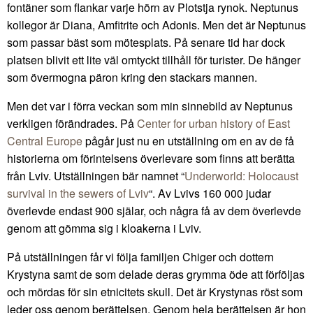
fontäner som flankar varje hörn av Plotstja rynok. Neptunus
kollegor är Diana, Amfitrite och Adonis. Men det är Neptunus
som passar bäst som mötesplats. På senare tid har dock
platsen blivit ett lite väl omtyckt tillhåll för turister. De hänger
som övermogna päron kring den stackars mannen.
Men det var i förra veckan som min sinnebild av Neptunus
verkligen förändrades. På
Center for urban history of East
Central Europe
pågår just nu en utställning om en av de få
historierna om förintelsens överlevare som finns att berätta
från Lviv. Utställningen bär namnet “
Underworld: Holocaust
survival in the sewers of Lviv
“. Av Lvivs 160 000 judar
överlevde endast 900 själar, och några få av dem överlevde
genom att gömma sig i kloakerna i Lviv.
På utställningen får vi följa familjen Chiger och dottern
Krystyna samt de som delade deras grymma öde att förföljas
och mördas för sin etnicitets skull. Det är Krystynas röst som
leder oss genom berättelsen. Genom hela berättelsen är hon