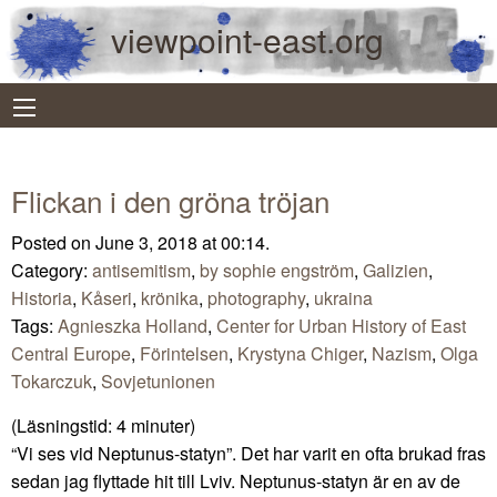
viewpoint-east.org
Flickan i den gröna tröjan
Posted on June 3, 2018 at 00:14.
Category:
antisemitism
,
by sophie engström
,
Galizien
,
Historia
,
Kåseri
,
krönika
,
photography
,
ukraina
Tags:
Agnieszka Holland
,
Center for Urban History of East
Central Europe
,
Förintelsen
,
Krystyna Chiger
,
Nazism
,
Olga
Tokarczuk
,
Sovjetunionen
(Läsningstid:
4
minuter)
“Vi ses vid Neptunus-statyn”. Det har varit en ofta brukad fras
sedan jag flyttade hit till Lviv. Neptunus-statyn är en av de