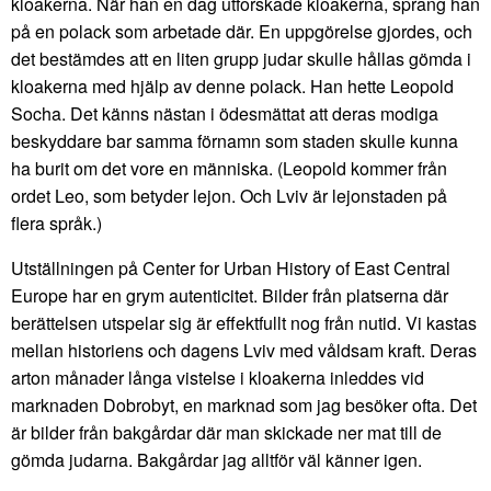
kloakerna. När han en dag utforskade kloakerna, sprang han
på en polack som arbetade där. En uppgörelse gjordes, och
det bestämdes att en liten grupp judar skulle hållas gömda i
kloakerna med hjälp av denne polack. Han hette Leopold
Socha. Det känns nästan i ödesmättat att deras modiga
beskyddare bar samma förnamn som staden skulle kunna
ha burit om det vore en människa. (Leopold kommer från
ordet Leo, som betyder lejon. Och Lviv är lejonstaden på
flera språk.)
Utställningen på Center for Urban History of East Central
Europe har en grym autenticitet. Bilder från platserna där
berättelsen utspelar sig är effektfullt nog från nutid. Vi kastas
mellan historiens och dagens Lviv med våldsam kraft. Deras
arton månader långa vistelse i kloakerna inleddes vid
marknaden Dobrobyt, en marknad som jag besöker ofta. Det
är bilder från bakgårdar där man skickade ner mat till de
gömda judarna. Bakgårdar jag alltför väl känner igen.