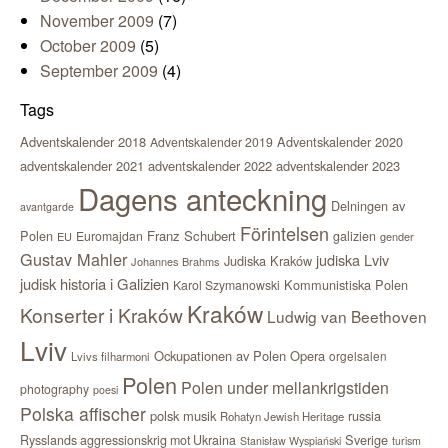
November 2009
(7)
October 2009
(5)
September 2009
(4)
Tags
Adventskalender 2018
Adventskalender 2020
Adventskalender 2019
adventskalender 2021
adventskalender 2022
adventskalender 2023
Dagens anteckning
Delningen av
avantgarde
Förintelsen
Polen
Franz Schubert
Euromajdan
galizien
EU
gender
Gustav Mahler
judiska Lviv
Judiska Kraków
Johannes Brahms
judisk historia i Galizien
Kommunistiska Polen
Karol Szymanowski
Kraków
Konserter i Kraków
Ludwig van Beethoven
Lviv
Ockupationen av Polen
Opera
orgelsalen
Lvivs filharmoni
Polen
Polen under mellankrigstiden
photography
poesi
Polska affischer
polsk musik
russia
Rohatyn Jewish Heritage
Sverige
Rysslands aggressionskrig mot Ukraina
Stanisław Wyspiański
turism