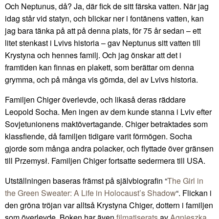
Och Neptunus, då? Ja, där fick de sitt färska vatten. När jag
idag står vid statyn, och blickar ner i fontänens vatten, kan
jag bara tänka på att på denna plats, för 75 år sedan – ett
litet stenkast i Lvivs historia – gav Neptunus sitt vatten till
Krystyna och hennes familj. Och jag önskar att det i
framtiden kan finnas en plakett, som berättar om denna
grymma, och på många vis gömda, del av Lvivs historia.
Familjen Chiger överlevde, och likaså deras räddare
Leopold Socha. Men ingen av dem kunde stanna i Lviv efter
Sovjetunionens maktövertagande. Chiger betraktades som
klassfiende, då familjen tidigare varit förmögen. Socha
gjorde som många andra polacker, och flyttade över gränsen
till Przemysł. Familjen Chiger fortsatte sedermera till USA.
Utställningen baseras främst på självbiografin “
The Girl in
the Green Sweater: A Life in Holocaust’s Shadow
“. Flickan i
den gröna tröjan var alltså Krystyna Chiger, dottern i familjen
som överlevde. Boken har även
filmatiserats
av
Agnieszka