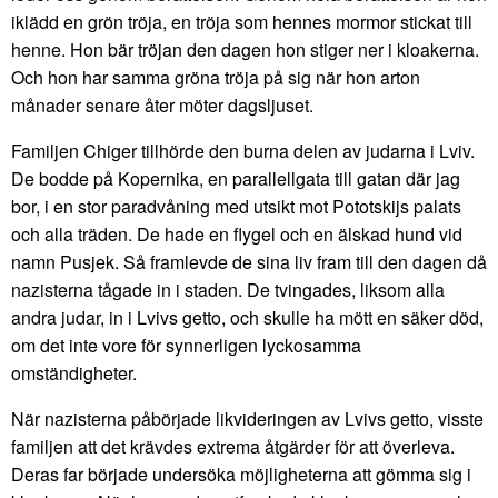
iklädd en grön tröja, en tröja som hennes mormor stickat till
henne. Hon bär tröjan den dagen hon stiger ner i kloakerna.
Och hon har samma gröna tröja på sig när hon arton
månader senare åter möter dagsljuset.
Familjen Chiger tillhörde den burna delen av judarna i Lviv.
De bodde på Kopernika, en parallellgata till gatan där jag
bor, i en stor paradvåning med utsikt mot Pototskijs palats
och alla träden. De hade en flygel och en älskad hund vid
namn Pusjek. Så framlevde de sina liv fram till den dagen då
nazisterna tågade in i staden. De tvingades, liksom alla
andra judar, in i Lvivs getto, och skulle ha mött en säker död,
om det inte vore för synnerligen lyckosamma
omständigheter.
När nazisterna påbörjade likvideringen av Lvivs getto, visste
familjen att det krävdes extrema åtgärder för att överleva.
Deras far började undersöka möjligheterna att gömma sig i