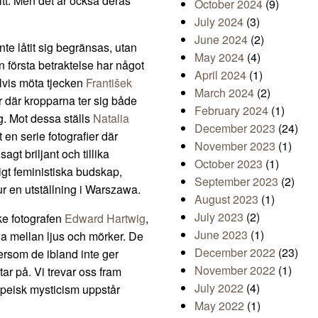
nitt. Men det är också deras
October 2024
(9)
July 2024
(3)
June 2024
(2)
te låtit sig begränsas, utan
May 2024
(4)
 första betraktelse har något
April 2024
(1)
elvis möta tjecken
František
March 2024
(2)
r där kropparna ter sig både
February 2024
(1)
. Mot dessa ställs
Natalia
December 2023
(24)
 en serie fotografier där
November 2023
(1)
gt briljant och tillika
October 2023
(1)
igt feministiska budskap,
September 2023
(2)
ur en utställning i Warszawa.
August 2023
(1)
July 2023
(2)
ke fotografen
Edward Hartwig
,
June 2023
(1)
na mellan ljus och mörker. De
December 2022
(23)
tersom de ibland inte ger
November 2022
(1)
tar på. Vi trevar oss fram
July 2022
(4)
opeisk mysticism uppstår
May 2022
(1)