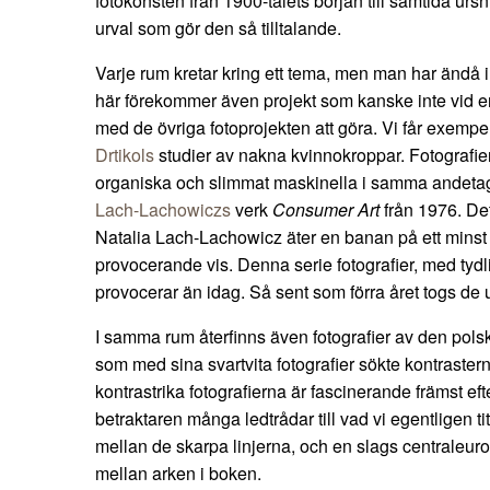
fotokonsten från 1900-talets början till samtida urs
urval som gör den så tilltalande.
Varje rum kretar kring ett tema, men man har ändå in
här förekommer även projekt som kanske inte vid en
med de övriga fotoprojekten att göra. Vi får exemp
Drtikols
studier av nakna kvinnokroppar. Fotografie
organiska och slimmat maskinella i samma andetag
Lach-Lachowiczs
verk
Consumer Art
från 1976. Det
Natalia Lach-Lachowicz äter en banan på ett minst sa
provocerande vis. Denna serie fotografier, med tydl
provocerar än idag. Så sent som förra året togs de 
I samma rum återfinns även fotografier av den pols
som med sina svartvita fotografier sökte kontraster
kontrastrika fotografierna är fascinerande främst ef
betraktaren många ledtrådar till vad vi egentligen tit
mellan de skarpa linjerna, och en slags centraleur
mellan arken i boken.