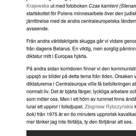
Krajewska
ut med fotoboken
Czas kamieni (Stenarn
startskottet för Polens minnesarbete över den judiska
jämförelse med de andra centraleuropeiska ländern
avseende.
Från andra världskrigets skugga går vi vidare genom 
från dagens Belarus. En viktig, men sorglig påminnel
diktatur mitt i Europas hjärta.
På andra sidan korridoren finner vi den kommunist
uppsjö av bilder på detta tema från tiden. Orsaken 
diktaturerna i Centraleuropa ville få befolkningen att 
normalt liv. Det är bjärta färger, lyckliga arbetare
som möter oss. Men i ett hörn av rummet finns ändå
lurar ett uppror i folkdjupet.
Zbigniew Rybczyńskis
k
bok)
från 1975 är en tio minuters upprorisk kavalkad
mer tänker jag inte förtälja, ty den förtjänar att ses.