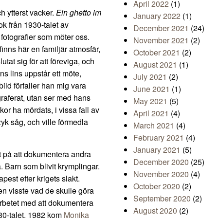
April 2022
(1)
h ytterst vacker.
Ein ghetto im
January 2022
(1)
ok från 1930-talet av
December 2021
(24)
a fotografier som möter oss.
November 2021
(2)
finns här en familjär atmosfär,
October 2021
(2)
t sig för att föreviga, och
August 2021
(1)
s lins uppstår ett möte,
July 2021
(2)
bild förfaller han mig vara
June 2021
(1)
graferat, utan ser med hans
May 2021
(5)
r ha mördats, i vissa fall av
April 2021
(4)
yk såg, och ville förmedla
March 2021
(4)
February 2021
(4)
January 2021
(5)
at på att dokumentera andra
December 2020
(25)
 Barn som blivit krymplingar.
November 2020
(4)
est efter krigets slakt.
October 2020
(2)
en visste vad de skulle göra
September 2020
(2)
arbetet med att dokumentera
August 2020
(2)
80-talet. 1982 kom
Monika