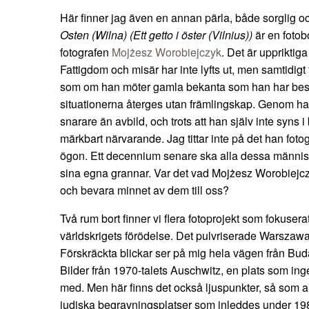
Här finner jag även en annan pärla, både sorglig oc
Osten (Wilna) (Ett getto i öster (Vilnius))
är en fotob
fotografen
Mojżesz Worobiejczyk
. Det är uppriktig
Fattigdom och misär har inte lyfts ut, men samtidigt 
som om han möter gamla bekanta som han har besluta
situationerna återges utan främlingskap. Genom han
snarare än avbild, och trots att han själv inte syns i 
märkbart närvarande. Jag tittar inte på det han foto
ögon. Ett decennium senare ska alla dessa människo
sina egna grannar. Var det vad Mojżesz Worobiejcz
och bevara minnet av dem till oss?
Två rum bort finner vi flera fotoprojekt som fokuser
världskrigets förödelse. Det pulvriserade Warszawa.
Förskräckta blickar ser på mig hela vägen från Budap
Bilder från 1970-talets Auschwitz, en plats som ing
med. Men här finns det också ljuspunkter, så som 
judiska begravningsplatser som inleddes under 19