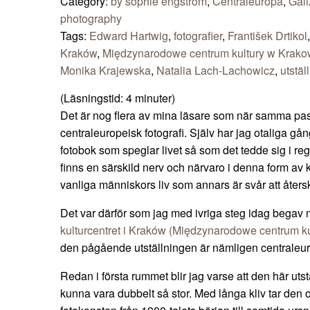
Category:
by sophie engström
,
Centraleuropa
,
Gali
photography
Tags:
Edward Hartwig
,
fotografier
,
František Drtikol
Kraków
,
Międzynarodowe centrum kultury w Krako
Monika Krajewska
,
Natalia Lach-Lachowicz
,
utstäl
(Läsningstid:
4
minuter)
Det är nog flera av mina läsare som när samma pas
centraleuropeisk fotografi. Själv har jag otaliga gån
fotobok som speglar livet så som det tedde sig i re
finns en särskild nerv och närvaro i denna form av k
vanliga människors liv som annars är svår att åters
Det var därför som jag med ivriga steg idag begav m
kulturcentret i Kraków (Międzynarodowe centrum k
den pågående utställningen är nämligen centraleur
Redan i första rummet blir jag varse att den här uts
kunna vara dubbelt så stor. Med långa kliv tar de