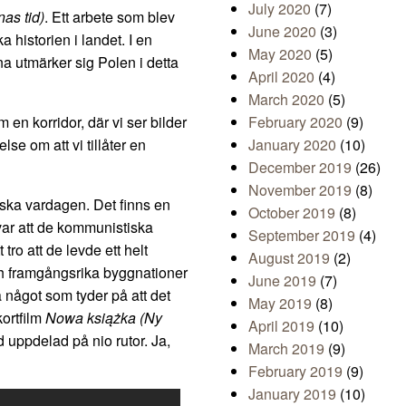
July 2020
(7)
as tid)
. Ett arbete som blev
June 2020
(3)
 historien i landet. I en
May 2020
(5)
a utmärker sig Polen i detta
April 2020
(4)
March 2020
(5)
en korridor, där vi ser bilder
February 2020
(9)
se om att vi tillåter en
January 2020
(10)
December 2019
(26)
November 2019
(8)
iska vardagen. Det finns en
October 2019
(8)
var att de kommunistiska
September 2019
(4)
tro att de levde ett helt
August 2019
(2)
 och framgångsrika byggnationer
June 2019
(7)
 något som tyder på att det
May 2019
(8)
ortfilm
Nowa książka (Ny
April 2019
(10)
 uppdelad på nio rutor. Ja,
March 2019
(9)
February 2019
(9)
January 2019
(10)